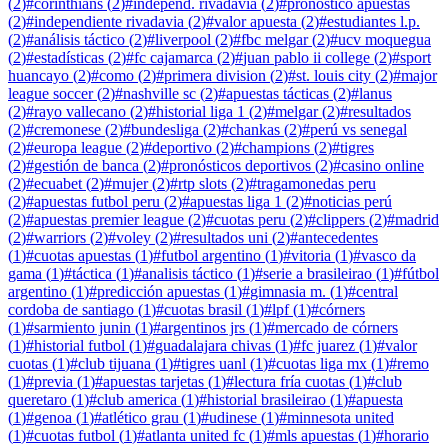
(
2
)
#
corinthians
(
2
)
#
independ. rivadavia
(
2
)
#
pronóstico apuestas
(
2
)
#
independiente rivadavia
(
2
)
#
valor apuesta
(
2
)
#
estudiantes l.p.
(
2
)
#
análisis táctico
(
2
)
#
liverpool
(
2
)
#
fbc melgar
(
2
)
#
ucv moquegua
(
2
)
#
estadísticas
(
2
)
#
fc cajamarca
(
2
)
#
juan pablo ii college
(
2
)
#
sport
huancayo
(
2
)
#
como
(
2
)
#
primera division
(
2
)
#
st. louis city
(
2
)
#
major
league soccer
(
2
)
#
nashville sc
(
2
)
#
apuestas tácticas
(
2
)
#
lanus
(
2
)
#
rayo vallecano
(
2
)
#
historial liga 1
(
2
)
#
melgar
(
2
)
#
resultados
(
2
)
#
cremonese
(
2
)
#
bundesliga
(
2
)
#
chankas
(
2
)
#
perú vs senegal
(
2
)
#
europa league
(
2
)
#
deportivo
(
2
)
#
champions
(
2
)
#
tigres
(
2
)
#
gestión de banca
(
2
)
#
pronósticos deportivos
(
2
)
#
casino online
(
2
)
#
ecuabet
(
2
)
#
mujer
(
2
)
#
rtp slots
(
2
)
#
tragamonedas peru
(
2
)
#
apuestas futbol peru
(
2
)
#
apuestas liga 1
(
2
)
#
noticias perú
(
2
)
#
apuestas premier league
(
2
)
#
cuotas peru
(
2
)
#
clippers
(
2
)
#
madrid
(
2
)
#
warriors
(
2
)
#
voley
(
2
)
#
resultados uni
(
2
)
#
antecedentes
(
1
)
#
cuotas apuestas
(
1
)
#
futbol argentino
(
1
)
#
vitoria
(
1
)
#
vasco da
gama
(
1
)
#
táctica
(
1
)
#
analisis táctico
(
1
)
#
serie a brasileirao
(
1
)
#
fútbol
argentino
(
1
)
#
predicción apuestas
(
1
)
#
gimnasia m.
(
1
)
#
central
cordoba de santiago
(
1
)
#
cuotas brasil
(
1
)
#
lpf
(
1
)
#
córners
(
1
)
#
sarmiento junin
(
1
)
#
argentinos jrs
(
1
)
#
mercado de córners
(
1
)
#
historial futbol
(
1
)
#
guadalajara chivas
(
1
)
#
fc juarez
(
1
)
#
valor
cuotas
(
1
)
#
club tijuana
(
1
)
#
tigres uanl
(
1
)
#
cuotas liga mx
(
1
)
#
remo
(
1
)
#
previa
(
1
)
#
apuestas tarjetas
(
1
)
#
lectura fría cuotas
(
1
)
#
club
queretaro
(
1
)
#
club america
(
1
)
#
historial brasileirao
(
1
)
#
apuesta
(
1
)
#
genoa
(
1
)
#
atlético grau
(
1
)
#
udinese
(
1
)
#
minnesota united
(
1
)
#
cuotas futbol
(
1
)
#
atlanta united fc
(
1
)
#
mls apuestas
(
1
)
#
horario