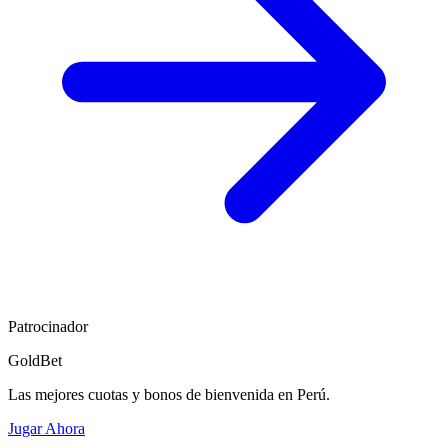
Patrocinador
GoldBet
Las mejores cuotas y bonos de bienvenida en Perú.
Jugar Ahora