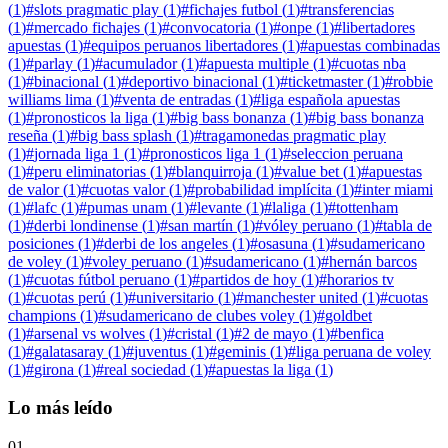
(
1
)
#
slots pragmatic play
(
1
)
#
fichajes futbol
(
1
)
#
transferencias
(
1
)
#
mercado fichajes
(
1
)
#
convocatoria
(
1
)
#
onpe
(
1
)
#
libertadores
apuestas
(
1
)
#
equipos peruanos libertadores
(
1
)
#
apuestas combinadas
(
1
)
#
parlay
(
1
)
#
acumulador
(
1
)
#
apuesta multiple
(
1
)
#
cuotas nba
(
1
)
#
binacional
(
1
)
#
deportivo binacional
(
1
)
#
ticketmaster
(
1
)
#
robbie
williams lima
(
1
)
#
venta de entradas
(
1
)
#
liga española apuestas
(
1
)
#
pronosticos la liga
(
1
)
#
big bass bonanza
(
1
)
#
big bass bonanza
reseña
(
1
)
#
big bass splash
(
1
)
#
tragamonedas pragmatic play
(
1
)
#
jornada liga 1
(
1
)
#
pronosticos liga 1
(
1
)
#
seleccion peruana
(
1
)
#
peru eliminatorias
(
1
)
#
blanquirroja
(
1
)
#
value bet
(
1
)
#
apuestas
de valor
(
1
)
#
cuotas valor
(
1
)
#
probabilidad implícita
(
1
)
#
inter miami
(
1
)
#
lafc
(
1
)
#
pumas unam
(
1
)
#
levante
(
1
)
#
laliga
(
1
)
#
tottenham
(
1
)
#
derbi londinense
(
1
)
#
san martín
(
1
)
#
vóley peruano
(
1
)
#
tabla de
posiciones
(
1
)
#
derbi de los angeles
(
1
)
#
osasuna
(
1
)
#
sudamericano
de voley
(
1
)
#
voley peruano
(
1
)
#
sudamericano
(
1
)
#
hernán barcos
(
1
)
#
cuotas fútbol peruano
(
1
)
#
partidos de hoy
(
1
)
#
horarios tv
(
1
)
#
cuotas perú
(
1
)
#
universitario
(
1
)
#
manchester united
(
1
)
#
cuotas
champions
(
1
)
#
sudamericano de clubes voley
(
1
)
#
goldbet
(
1
)
#
arsenal vs wolves
(
1
)
#
cristal
(
1
)
#
2 de mayo
(
1
)
#
benfica
(
1
)
#
galatasaray
(
1
)
#
juventus
(
1
)
#
geminis
(
1
)
#
liga peruana de voley
(
1
)
#
girona
(
1
)
#
real sociedad
(
1
)
#
apuestas la liga
(
1
)
Lo más leído
01