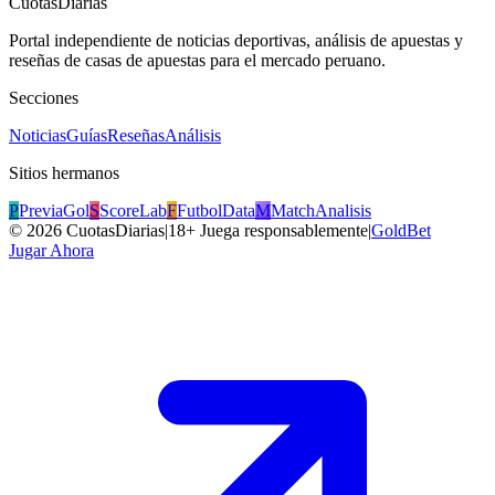
CuotasDiarias
Portal independiente de noticias deportivas, análisis de apuestas y
reseñas de casas de apuestas para el mercado peruano.
Secciones
Noticias
Guías
Reseñas
Análisis
Sitios hermanos
P
PreviaGol
S
ScoreLab
F
FutbolData
M
MatchAnalisis
©
2026
CuotasDiarias
|
18+ Juega responsablemente
|
GoldBet
Jugar Ahora