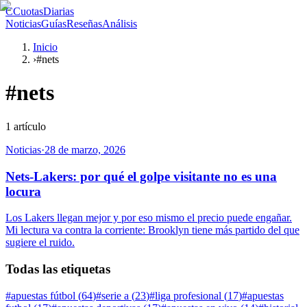
C
CuotasDiarias
Noticias
Guías
Reseñas
Análisis
Inicio
›
#nets
#
nets
1
artículo
Noticias
·
28 de marzo, 2026
Nets-Lakers: por qué el golpe visitante no es una
locura
Los Lakers llegan mejor y por eso mismo el precio puede engañar.
Mi lectura va contra la corriente: Brooklyn tiene más partido del que
sugiere el ruido.
Todas las etiquetas
#
apuestas fútbol
(
64
)
#
serie a
(
23
)
#
liga profesional
(
17
)
#
apuestas