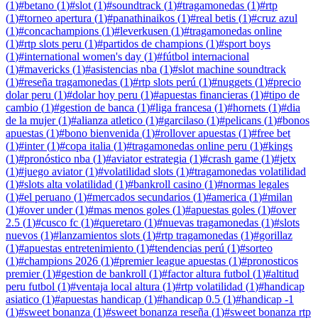
(
1
)
#
betano
(
1
)
#
slot
(
1
)
#
soundtrack
(
1
)
#
tragamonedas
(
1
)
#
rtp
(
1
)
#
torneo apertura
(
1
)
#
panathinaikos
(
1
)
#
real betis
(
1
)
#
cruz azul
(
1
)
#
concachampions
(
1
)
#
leverkusen
(
1
)
#
tragamonedas online
(
1
)
#
rtp slots peru
(
1
)
#
partidos de champions
(
1
)
#
sport boys
(
1
)
#
international women's day
(
1
)
#
fútbol internacional
(
1
)
#
mavericks
(
1
)
#
asistencias nba
(
1
)
#
slot machine soundtrack
(
1
)
#
reseña tragamonedas
(
1
)
#
rtp slots perú
(
1
)
#
nuggets
(
1
)
#
precio
dolar peru
(
1
)
#
dolar hoy peru
(
1
)
#
apuestas financieras
(
1
)
#
tipo de
cambio
(
1
)
#
gestion de banca
(
1
)
#
liga francesa
(
1
)
#
hornets
(
1
)
#
dia
de la mujer
(
1
)
#
alianza atletico
(
1
)
#
garcilaso
(
1
)
#
pelicans
(
1
)
#
bonos
apuestas
(
1
)
#
bono bienvenida
(
1
)
#
rollover apuestas
(
1
)
#
free bet
(
1
)
#
inter
(
1
)
#
copa italia
(
1
)
#
tragamonedas online peru
(
1
)
#
kings
(
1
)
#
pronóstico nba
(
1
)
#
aviator estrategia
(
1
)
#
crash game
(
1
)
#
jetx
(
1
)
#
juego aviator
(
1
)
#
volatilidad slots
(
1
)
#
tragamonedas volatilidad
(
1
)
#
slots alta volatilidad
(
1
)
#
bankroll casino
(
1
)
#
normas legales
(
1
)
#
el peruano
(
1
)
#
mercados secundarios
(
1
)
#
america
(
1
)
#
milan
(
1
)
#
over under
(
1
)
#
mas menos goles
(
1
)
#
apuestas goles
(
1
)
#
over
2.5
(
1
)
#
cusco fc
(
1
)
#
queretaro
(
1
)
#
nuevas tragamonedas
(
1
)
#
slots
nuevos
(
1
)
#
lanzamientos slots
(
1
)
#
rtp tragamonedas
(
1
)
#
gorillaz
(
1
)
#
apuestas entretenimiento
(
1
)
#
tendencias perú
(
1
)
#
sorteo
(
1
)
#
champions 2026
(
1
)
#
premier league apuestas
(
1
)
#
pronosticos
premier
(
1
)
#
gestion de bankroll
(
1
)
#
factor altura futbol
(
1
)
#
altitud
peru futbol
(
1
)
#
ventaja local altura
(
1
)
#
rtp volatilidad
(
1
)
#
handicap
asiatico
(
1
)
#
apuestas handicap
(
1
)
#
handicap 0.5
(
1
)
#
handicap -1
(
1
)
#
sweet bonanza
(
1
)
#
sweet bonanza reseña
(
1
)
#
sweet bonanza rtp