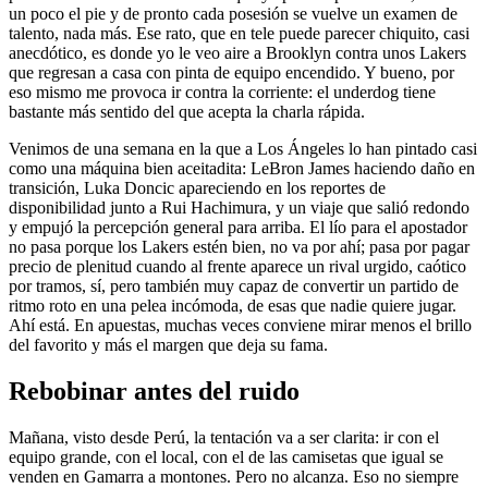
un poco el pie y de pronto cada posesión se vuelve un examen de
talento, nada más. Ese rato, que en tele puede parecer chiquito, casi
anecdótico, es donde yo le veo aire a Brooklyn contra unos Lakers
que regresan a casa con pinta de equipo encendido. Y bueno, por
eso mismo me provoca ir contra la corriente: el underdog tiene
bastante más sentido del que acepta la charla rápida.
Venimos de una semana en la que a Los Ángeles lo han pintado casi
como una máquina bien aceitadita: LeBron James haciendo daño en
transición, Luka Doncic apareciendo en los reportes de
disponibilidad junto a Rui Hachimura, y un viaje que salió redondo
y empujó la percepción general para arriba. El lío para el apostador
no pasa porque los Lakers estén bien, no va por ahí; pasa por pagar
precio de plenitud cuando al frente aparece un rival urgido, caótico
por tramos, sí, pero también muy capaz de convertir un partido de
ritmo roto en una pelea incómoda, de esas que nadie quiere jugar.
Ahí está. En apuestas, muchas veces conviene mirar menos el brillo
del favorito y más el margen que deja su fama.
Rebobinar antes del ruido
Mañana, visto desde Perú, la tentación va a ser clarita: ir con el
equipo grande, con el local, con el de las camisetas que igual se
venden en Gamarra a montones. Pero no alcanza. Eso no siempre