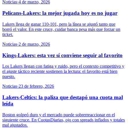
Noticias
·
4 de marzo, 2026
Pelicans-Lakers: la mejor jugada hoy es no jugar
Lakers llega de ganar 110-101, pero la línea se ajustó tanto que
borró el valor. En este cruce, cuidar banca pesa más que forzar un
ticket.
Noticias
·
2 de marzo, 2026
Kings-Lakers: esta vez sí conviene seguir al favorito
Los Lakers llegan con fatiga y ruido, pero el contexto competitivo y
el ajuste táctico reciente sostienen la lectura: el favorito está bien
puesto.
Noticias
·
23 de febrero, 2026
Lakers-Celtics: la paliza que destapó una cuota mal
leída
Boston golpeó duro y el mercado puede sobrerreaccionar en el
siguiente cruce. En CuotasDiarias, ojo con spreads inflados y totales
mal ajustados.