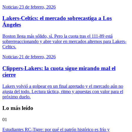
Noticias
·
23 de febrero, 2026
Lakers-Celtics: el mercado sobrecastiga a Los
Ángeles
Boston llega más sólido, sí. Pero la cuota tras el 111-89 está
sobrerreaccionando y abre valor en mercados alternos para Lakers-
Celtics.
Noticias
·
21 de febrero, 2026
Clippers-Lakers: la cuota sigue mirando mal el
cierre
Lakers volvió a golpear en un final apretado y el mercado aún no
ajusta del todo. Lectura táctica, ritmo y apuestas con valor para el
próximo duelo.
Lo más leído
01
Estudiantes RC-Tigre: por qué el patrón histórico es frío y