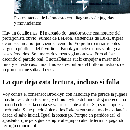
Pizarra táctica de baloncesto con diagramas de jugadas
y movimientos
Hay un detalle más. El mercado de jugador suele enamorarse del
protagonista obvio. Puntos de LeBron, asistencias de Luka, triples
de un secundario que viene encendido. Yo prefiero mirar rebotes
largos o pérdidas del favorito si Brooklyn mete manos y obliga a
pases forzados. Son mercados menos glamorosos. Pero ahí se
esconde el partido real. CuotasDiarias suele empujar a mirar más
fino, y en este caso mirar fino es desconfiar del brillo inmediato, de
lo primero que salta a la vista.
Lo que deja esta lectura, incluso si falla
Voy contra el consenso: Brooklyn con hándicap me parece la jugada
más honesta de este cruce, y el moneyline del underdog merece una
moneda chica si la cuota se va lo bastante arriba. Sí, es una apuesta
incómoda. Sí, te puede doler si los Lakers entran en modo avalancha
desde el salto inicial. Igual la sostengo. Porque en partidos así, el
apostador que persigue siempre al equipo caliente termina pagando
recargo emocional.