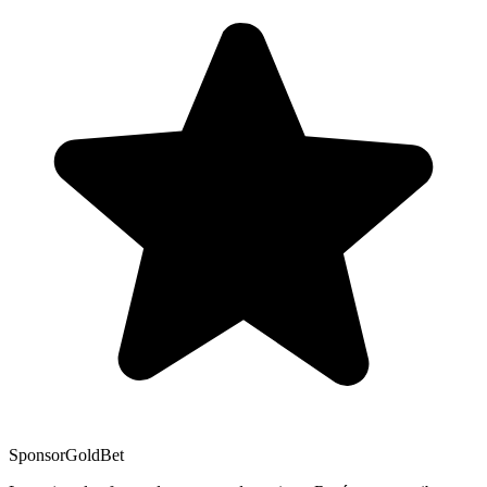
Sponsor
GoldBet