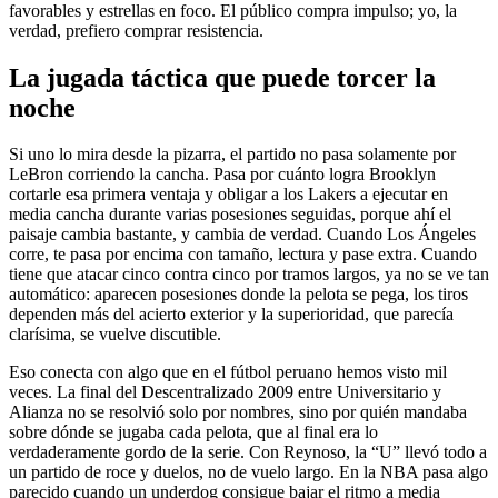
favorables y estrellas en foco. El público compra impulso; yo, la
verdad, prefiero comprar resistencia.
La jugada táctica que puede torcer la
noche
Si uno lo mira desde la pizarra, el partido no pasa solamente por
LeBron corriendo la cancha. Pasa por cuánto logra Brooklyn
cortarle esa primera ventaja y obligar a los Lakers a ejecutar en
media cancha durante varias posesiones seguidas, porque ahí el
paisaje cambia bastante, y cambia de verdad. Cuando Los Ángeles
corre, te pasa por encima con tamaño, lectura y pase extra. Cuando
tiene que atacar cinco contra cinco por tramos largos, ya no se ve tan
automático: aparecen posesiones donde la pelota se pega, los tiros
dependen más del acierto exterior y la superioridad, que parecía
clarísima, se vuelve discutible.
Eso conecta con algo que en el fútbol peruano hemos visto mil
veces. La final del Descentralizado 2009 entre Universitario y
Alianza no se resolvió solo por nombres, sino por quién mandaba
sobre dónde se jugaba cada pelota, que al final era lo
verdaderamente gordo de la serie. Con Reynoso, la “U” llevó todo a
un partido de roce y duelos, no de vuelo largo. En la NBA pasa algo
parecido cuando un underdog consigue bajar el ritmo a media