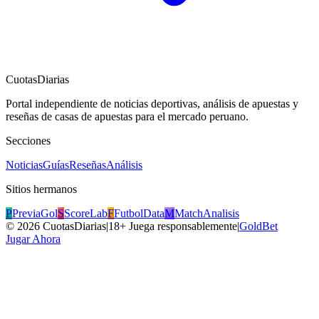
CuotasDiarias
Portal independiente de noticias deportivas, análisis de apuestas y
reseñas de casas de apuestas para el mercado peruano.
Secciones
Noticias
Guías
Reseñas
Análisis
Sitios hermanos
P
PreviaGol
S
ScoreLab
F
FutbolData
M
MatchAnalisis
©
2026
CuotasDiarias
|
18+ Juega responsablemente
|
GoldBet
Jugar Ahora