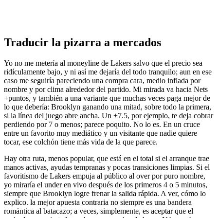
Traducir la pizarra a mercados
Yo no me metería al moneyline de Lakers salvo que el precio sea
ridículamente bajo, y ni así me dejaría del todo tranquilo; aun en ese
caso me seguiría pareciendo una compra cara, medio inflada por
nombre y por clima alrededor del partido. Mi mirada va hacia Nets
+puntos, y también a una variante que muchas veces paga mejor de
lo que debería: Brooklyn ganando una mitad, sobre todo la primera,
si la línea del juego abre ancha. Un +7.5, por ejemplo, te deja cobrar
perdiendo por 7 o menos; parece poquito. No lo es. En un cruce
entre un favorito muy mediático y un visitante que nadie quiere
tocar, ese colchón tiene más vida de la que parece.
Hay otra ruta, menos popular, que está en el total si el arranque trae
manos activas, ayudas tempranas y pocas transiciones limpias. Si el
favoritismo de Lakers empuja al público al over por puro nombre,
yo miraría el under en vivo después de los primeros 4 o 5 minutos,
siempre que Brooklyn logre frenar la salida rápida. A ver, cómo lo
explico. la mejor apuesta contraria no siempre es una bandera
romántica al batacazo; a veces, simplemente, es aceptar que el