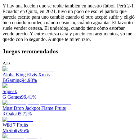
Y hay una lección que se repite también en nuestro fútbol. Perú 2-1
Ecuador en Quito, en 2021, tuvo un poco de eso: el partido que
parecía escrito para uno cambió cuando el otro aceptó sufrir y eligió
bien cuándo morder, cuándo ensuciar, cuándo aguantar. El favorito
suele vender certeza. El underdog, cuando tiene cómo estorbar,
vende precio. Y entre certeza cara y precio con argumentos, yo me
quedo con lo segundo. Aunque te miren raro.
Juegos recomendados
AD
Aloha King Elvis Xmas
BGaming
94.98
%
Squeak
G Games
96.41
%
Must Drop Jackpot Flame Fruits
3 Oaks
95.72
%
Wild 7 Fruits
MrSlotty
96
%