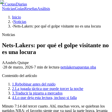
C
CuotasDiarias
Noticias
Guías
Reseñas
Análisis
Inicio
›
Noticias
›
Nets-Lakers: por qué el golpe visitante no es una locura
Noticias
Nets-Lakers: por qué el golpe visitante no
es una locura
A
Andrés Quispe
·
28 de marzo, 2026
·
7 min
de lectura
·
nets
lakers
apuestas nba
Contenido del artículo
1.
Rebobinar antes del ruido
2.
La jugada táctica que puede torcer la noche
3.
Traducir la pizarra a mercados
4.
Lo que deja esta lectura, incluso si falla
Minuto 7:14 del tercer cuarto. Ahí, muchas veces, se quiebran los
partidos NBA: el favorito siente que ya pasó la parte brava, levanta