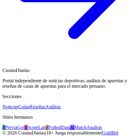
CuotasDiarias
Portal independiente de noticias deportivas, análisis de apuestas y
reseñas de casas de apuestas para el mercado peruano.
Secciones
Noticias
Guías
Reseñas
Análisis
Sitios hermanos
P
PreviaGol
S
ScoreLab
F
FutbolData
M
MatchAnalisis
©
2026
CuotasDiarias
|
18+ Juega responsablemente
|
GoldBet