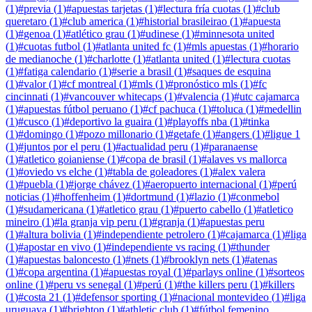
(
1
)
#
previa
(
1
)
#
apuestas tarjetas
(
1
)
#
lectura fría cuotas
(
1
)
#
club
queretaro
(
1
)
#
club america
(
1
)
#
historial brasileirao
(
1
)
#
apuesta
(
1
)
#
genoa
(
1
)
#
atlético grau
(
1
)
#
udinese
(
1
)
#
minnesota united
(
1
)
#
cuotas futbol
(
1
)
#
atlanta united fc
(
1
)
#
mls apuestas
(
1
)
#
horario
de medianoche
(
1
)
#
charlotte
(
1
)
#
atlanta united
(
1
)
#
lectura cuotas
(
1
)
#
fatiga calendario
(
1
)
#
serie a brasil
(
1
)
#
saques de esquina
(
1
)
#
valor
(
1
)
#
cf montreal
(
1
)
#
mls
(
1
)
#
pronóstico mls
(
1
)
#
fc
cincinnati
(
1
)
#
vancouver whitecaps
(
1
)
#
valencia
(
1
)
#
utc cajamarca
(
1
)
#
apuestas fútbol peruano
(
1
)
#
cf pachuca
(
1
)
#
toluca
(
1
)
#
medellin
(
1
)
#
cusco
(
1
)
#
deportivo la guaira
(
1
)
#
playoffs nba
(
1
)
#
tinka
(
1
)
#
domingo
(
1
)
#
pozo millonario
(
1
)
#
getafe
(
1
)
#
angers
(
1
)
#
ligue 1
(
1
)
#
juntos por el peru
(
1
)
#
actualidad peru
(
1
)
#
paranaense
(
1
)
#
atletico goianiense
(
1
)
#
copa de brasil
(
1
)
#
alaves vs mallorca
(
1
)
#
oviedo vs elche
(
1
)
#
tabla de goleadores
(
1
)
#
alex valera
(
1
)
#
puebla
(
1
)
#
jorge chávez
(
1
)
#
aeropuerto internacional
(
1
)
#
perú
noticias
(
1
)
#
hoffenheim
(
1
)
#
dortmund
(
1
)
#
lazio
(
1
)
#
conmebol
(
1
)
#
sudamericana
(
1
)
#
atletico grau
(
1
)
#
puerto cabello
(
1
)
#
atletico
mineiro
(
1
)
#
la granja vip peru
(
1
)
#
granja
(
1
)
#
apuestas peru
(
1
)
#
altura bolivia
(
1
)
#
independiente petrolero
(
1
)
#
cajamarca
(
1
)
#
liga
(
1
)
#
apostar en vivo
(
1
)
#
independiente vs racing
(
1
)
#
thunder
(
1
)
#
apuestas baloncesto
(
1
)
#
nets
(
1
)
#
brooklyn nets
(
1
)
#
atenas
(
1
)
#
copa argentina
(
1
)
#
apuestas royal
(
1
)
#
parlays online
(
1
)
#
sorteos
online
(
1
)
#
peru vs senegal
(
1
)
#
perú
(
1
)
#
the killers peru
(
1
)
#
killers
(
1
)
#
costa 21
(
1
)
#
defensor sporting
(
1
)
#
nacional montevideo
(
1
)
#
liga
uruguaya
(
1
)
#
brighton
(
1
)
#
athletic club
(
1
)
#
fútbol femenino