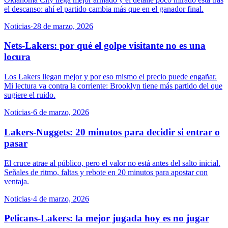
el descanso: ahí el partido cambia más que en el ganador final.
Noticias
·
28 de marzo, 2026
Nets-Lakers: por qué el golpe visitante no es una
locura
Los Lakers llegan mejor y por eso mismo el precio puede engañar.
Mi lectura va contra la corriente: Brooklyn tiene más partido del que
sugiere el ruido.
Noticias
·
6 de marzo, 2026
Lakers-Nuggets: 20 minutos para decidir si entrar o
pasar
El cruce atrae al público, pero el valor no está antes del salto inicial.
Señales de ritmo, faltas y rebote en 20 minutos para apostar con
ventaja.
Noticias
·
4 de marzo, 2026
Pelicans-Lakers: la mejor jugada hoy es no jugar