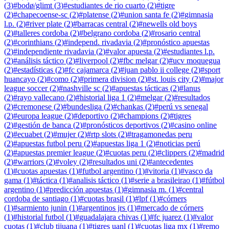
(
3
)
#
bodø/glimt
(
3
)
#
estudiantes de rio cuarto
(
2
)
#
tigre
(
2
)
#
chapecoense-sc
(
2
)
#
platense
(
2
)
#
union santa fe
(
2
)
#
gimnasia
l.p.
(
2
)
#
river plate
(
2
)
#
barracas central
(
2
)
#
newells old boys
(
2
)
#
talleres cordoba
(
2
)
#
belgrano cordoba
(
2
)
#
rosario central
(
2
)
#
corinthians
(
2
)
#
independ. rivadavia
(
2
)
#
pronóstico apuestas
(
2
)
#
independiente rivadavia
(
2
)
#
valor apuesta
(
2
)
#
estudiantes l.p.
(
2
)
#
análisis táctico
(
2
)
#
liverpool
(
2
)
#
fbc melgar
(
2
)
#
ucv moquegua
(
2
)
#
estadísticas
(
2
)
#
fc cajamarca
(
2
)
#
juan pablo ii college
(
2
)
#
sport
huancayo
(
2
)
#
como
(
2
)
#
primera division
(
2
)
#
st. louis city
(
2
)
#
major
league soccer
(
2
)
#
nashville sc
(
2
)
#
apuestas tácticas
(
2
)
#
lanus
(
2
)
#
rayo vallecano
(
2
)
#
historial liga 1
(
2
)
#
melgar
(
2
)
#
resultados
(
2
)
#
cremonese
(
2
)
#
bundesliga
(
2
)
#
chankas
(
2
)
#
perú vs senegal
(
2
)
#
europa league
(
2
)
#
deportivo
(
2
)
#
champions
(
2
)
#
tigres
(
2
)
#
gestión de banca
(
2
)
#
pronósticos deportivos
(
2
)
#
casino online
(
2
)
#
ecuabet
(
2
)
#
mujer
(
2
)
#
rtp slots
(
2
)
#
tragamonedas peru
(
2
)
#
apuestas futbol peru
(
2
)
#
apuestas liga 1
(
2
)
#
noticias perú
(
2
)
#
apuestas premier league
(
2
)
#
cuotas peru
(
2
)
#
clippers
(
2
)
#
madrid
(
2
)
#
warriors
(
2
)
#
voley
(
2
)
#
resultados uni
(
2
)
#
antecedentes
(
1
)
#
cuotas apuestas
(
1
)
#
futbol argentino
(
1
)
#
vitoria
(
1
)
#
vasco da
gama
(
1
)
#
táctica
(
1
)
#
analisis táctico
(
1
)
#
serie a brasileirao
(
1
)
#
fútbol
argentino
(
1
)
#
predicción apuestas
(
1
)
#
gimnasia m.
(
1
)
#
central
cordoba de santiago
(
1
)
#
cuotas brasil
(
1
)
#
lpf
(
1
)
#
córners
(
1
)
#
sarmiento junin
(
1
)
#
argentinos jrs
(
1
)
#
mercado de córners
(
1
)
#
historial futbol
(
1
)
#
guadalajara chivas
(
1
)
#
fc juarez
(
1
)
#
valor
cuotas
(
1
)
#
club tijuana
(
1
)
#
tigres uanl
(
1
)
#
cuotas liga mx
(
1
)
#
remo