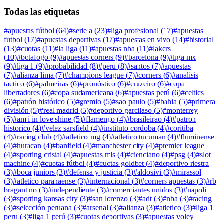
Todas las etiquetas
#
apuestas fútbol
(
64
)
#
serie a
(
23
)
#
liga profesional
(
17
)
#
apuestas
futbol
(
17
)
#
apuestas deportivas
(
17
)
#
apuestas en vivo
(
14
)
#
historial
(
13
)
#
cuotas
(
11
)
#
la liga
(
11
)
#
apuestas nba
(
11
)
#
lakers
(
10
)
#
botafogo
(
9
)
#
apuestas corners
(
9
)
#
barcelona
(
9
)
#
liga mx
(
9
)
#
liga 1
(
9
)
#
probabilidad
(
8
)
#
peru
(
8
)
#
santos
(
7
)
#
apuestas
(
7
)
#
alianza lima
(
7
)
#
champions league
(
7
)
#
corners
(
6
)
#
analisis
tactico
(
6
)
#
palmeiras
(
6
)
#
pronóstico
(
6
)
#
cruzeiro
(
6
)
#
copa
libertadores
(
6
)
#
copa sudamericana
(
6
)
#
apuestas perú
(
6
)
#
celtics
(
6
)
#
patrón histórico
(
5
)
#
gremio
(
5
)
#
sao paulo
(
5
)
#
bahia
(
5
)
#
primera
división
(
5
)
#
real madrid
(
5
)
#
deportivo garcilaso
(
5
)
#
monterrey
(
5
)
#
am i in love shine
(
5
)
#
flamengo
(
4
)
#
brasileirao
(
4
)
#
patron
historico
(
4
)
#
velez sarsfield
(
4
)
#
instituto cordoba
(
4
)
#
coritiba
(
4
)
#
racing club
(
4
)
#
atletico-mg
(
4
)
#
atletico tucuman
(
4
)
#
fluminense
(
4
)
#
huracan
(
4
)
#
banfield
(
4
)
#
manchester city
(
4
)
#
premier league
(
4
)
#
sporting cristal
(
4
)
#
apuestas mls
(
4
)
#
cienciano
(
4
)
#
psg
(
4
)
#
slot
machine
(
4
)
#
cuotas fútbol
(
4
)
#
cuotas goldbet
(
4
)
#
deportivo riestra
(
3
)
#
boca juniors
(
3
)
#
defensa y justicia
(
3
)
#
aldosivi
(
3
)
#
mirassol
(
3
)
#
atletico paranaense
(
3
)
#
internacional
(
3
)
#
corners apuestas
(
3
)
#
rb
bragantino
(
3
)
#
independiente
(
3
)
#
comerciantes unidos
(
3
)
#
napoli
(
3
)
#
sporting kansas city
(
3
)
#
san lorenzo
(
3
)
#
adt
(
3
)
#
nba
(
3
)
#
racing
(
3
)
#
selección peruana
(
3
)
#
arsenal
(
3
)
#
alianza
(
3
)
#
atletico
(
3
)
#
liga 1
peru
(
3
)
#
liga 1 perú
(
3
)
#
cuotas deportivas
(
3
)
#
apuestas voley