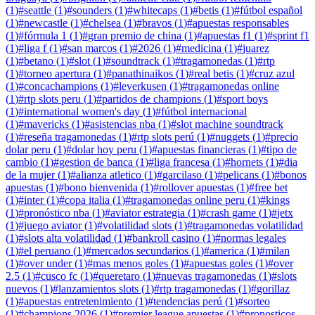
(
1
)
#
seattle
(
1
)
#
sounders
(
1
)
#
whitecaps
(
1
)
#
betis
(
1
)
#
fútbol español
(
1
)
#
newcastle
(
1
)
#
chelsea
(
1
)
#
bravos
(
1
)
#
apuestas responsables
(
1
)
#
fórmula 1
(
1
)
#
gran premio de china
(
1
)
#
apuestas f1
(
1
)
#
sprint f1
(
1
)
#
liga f
(
1
)
#
san marcos
(
1
)
#
2026
(
1
)
#
medicina
(
1
)
#
juarez
(
1
)
#
betano
(
1
)
#
slot
(
1
)
#
soundtrack
(
1
)
#
tragamonedas
(
1
)
#
rtp
(
1
)
#
torneo apertura
(
1
)
#
panathinaikos
(
1
)
#
real betis
(
1
)
#
cruz azul
(
1
)
#
concachampions
(
1
)
#
leverkusen
(
1
)
#
tragamonedas online
(
1
)
#
rtp slots peru
(
1
)
#
partidos de champions
(
1
)
#
sport boys
(
1
)
#
international women's day
(
1
)
#
fútbol internacional
(
1
)
#
mavericks
(
1
)
#
asistencias nba
(
1
)
#
slot machine soundtrack
(
1
)
#
reseña tragamonedas
(
1
)
#
rtp slots perú
(
1
)
#
nuggets
(
1
)
#
precio
dolar peru
(
1
)
#
dolar hoy peru
(
1
)
#
apuestas financieras
(
1
)
#
tipo de
cambio
(
1
)
#
gestion de banca
(
1
)
#
liga francesa
(
1
)
#
hornets
(
1
)
#
dia
de la mujer
(
1
)
#
alianza atletico
(
1
)
#
garcilaso
(
1
)
#
pelicans
(
1
)
#
bonos
apuestas
(
1
)
#
bono bienvenida
(
1
)
#
rollover apuestas
(
1
)
#
free bet
(
1
)
#
inter
(
1
)
#
copa italia
(
1
)
#
tragamonedas online peru
(
1
)
#
kings
(
1
)
#
pronóstico nba
(
1
)
#
aviator estrategia
(
1
)
#
crash game
(
1
)
#
jetx
(
1
)
#
juego aviator
(
1
)
#
volatilidad slots
(
1
)
#
tragamonedas volatilidad
(
1
)
#
slots alta volatilidad
(
1
)
#
bankroll casino
(
1
)
#
normas legales
(
1
)
#
el peruano
(
1
)
#
mercados secundarios
(
1
)
#
america
(
1
)
#
milan
(
1
)
#
over under
(
1
)
#
mas menos goles
(
1
)
#
apuestas goles
(
1
)
#
over
2.5
(
1
)
#
cusco fc
(
1
)
#
queretaro
(
1
)
#
nuevas tragamonedas
(
1
)
#
slots
nuevos
(
1
)
#
lanzamientos slots
(
1
)
#
rtp tragamonedas
(
1
)
#
gorillaz
(
1
)
#
apuestas entretenimiento
(
1
)
#
tendencias perú
(
1
)
#
sorteo
(
1
)
#
champions 2026
(
1
)
#
premier league apuestas
(
1
)
#
pronosticos