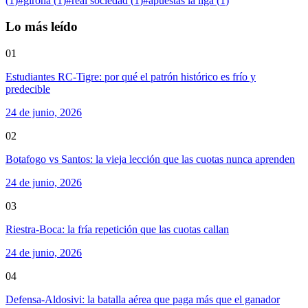
(
1
)
#
girona
(
1
)
#
real sociedad
(
1
)
#
apuestas la liga
(
1
)
Lo más leído
01
Estudiantes RC-Tigre: por qué el patrón histórico es frío y
predecible
24 de junio, 2026
02
Botafogo vs Santos: la vieja lección que las cuotas nunca aprenden
24 de junio, 2026
03
Riestra-Boca: la fría repetición que las cuotas callan
24 de junio, 2026
04
Defensa-Aldosivi: la batalla aérea que paga más que el ganador