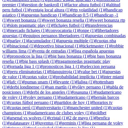
premier
(
1
)
#
gestion de bankroll
(
1
)
#
factor altura futbol
(
1
)
#
altitud
peru futbol
(
1
)
#
ventaja local altura
(
1
)
#
rtp volatilidad
(
1
)
#
handicap
asiatico
(
1
)
#
apuestas handicap
(
1
)
#
handicap 0.5
(
1
)
#
handicap -1
(
1
)
#
sweet bonanza
(
1
)
#
sweet bonanza reseña
(
1
)
#
sweet bonanza rtp
(
1
)
#
slots pragmatic play
(
1
)
#
fichajes futbol
(
1
)
#
transferencias
(
1
)
#
mercado fichajes
(
1
)
#
convocatoria
(
1
)
#
onpe
(
1
)
#
libertadores
apuestas
(
1
)
#
equipos peruanos libertadores
(
1
)
#
apuestas combinadas
(
1
)
#
parlay
(
1
)
#
acumulador
(
1
)
#
apuesta multiple
(
1
)
#
cuotas nba
(
1
)
#
binacional
(
1
)
#
deportivo binacional
(
1
)
#
ticketmaster
(
1
)
#
robbie
williams lima
(
1
)
#
venta de entradas
(
1
)
#
liga española apuestas
(
1
)
#
pronosticos la liga
(
1
)
#
big bass bonanza
(
1
)
#
big bass bonanza
reseña
(
1
)
#
big bass splash
(
1
)
#
tragamonedas pragmatic play
(
1
)
#
jornada liga 1
(
1
)
#
pronosticos liga 1
(
1
)
#
seleccion peruana
(
1
)
#
peru eliminatorias
(
1
)
#
blanquirroja
(
1
)
#
value bet
(
1
)
#
apuestas
de valor
(
1
)
#
cuotas valor
(
1
)
#
probabilidad implícita
(
1
)
#
inter miami
(
1
)
#
lafc
(
1
)
#
pumas unam
(
1
)
#
levante
(
1
)
#
laliga
(
1
)
#
tottenham
(
1
)
#
derbi londinense
(
1
)
#
san martín
(
1
)
#
vóley peruano
(
1
)
#
tabla de
posiciones
(
1
)
#
derbi de los angeles
(
1
)
#
osasuna
(
1
)
#
sudamericano
de voley
(
1
)
#
voley peruano
(
1
)
#
sudamericano
(
1
)
#
hernán barcos
(
1
)
#
cuotas fútbol peruano
(
1
)
#
partidos de hoy
(
1
)
#
horarios tv
(
1
)
#
cuotas perú
(
1
)
#
universitario
(
1
)
#
manchester united
(
1
)
#
cuotas
champions
(
1
)
#
sudamericano de clubes voley
(
1
)
#
goldbet
(
1
)
#
arsenal vs wolves
(
1
)
#
cristal
(
1
)
#
2 de mayo
(
1
)
#
benfica
(
1
)
#
galatasaray
(
1
)
#
juventus
(
1
)
#
geminis
(
1
)
#
liga peruana de voley