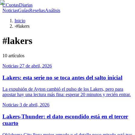
C
CuotasDiarias
Noticias
Guías
Reseñas
Análisis
Inicio
›
#lakers
#
lakers
10
artículos
Noticias
·
27 de abril, 2026
Lakers: esta serie no se toca antes del salto inicial
La expulsión de Ayton cambió el pulso de los Lakers, pero para
apostar hay una lectura más fina: esperar 20 minutos y recién entrar.
Noticias
·
3 de abril, 2026
Lakers-Thunder: el dato escondido está en el tercer
cuarto
Oklahoma City llega mejor armado y el detalle poco mirado está tras