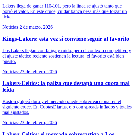
Lakers llega de ganar 110-101, pero la línea se ajustó tanto que
borró el valor. En este cruce, cuidar banca pesa más que forzar un
ticket.
Noticias
·
2 de marzo, 2026
Kings-Lakers: esta vez sí conviene seguir al favorito
Los Lakers llegan con fatiga y ruido, pero el contexto competitivo y
el ajuste táctico reciente sostienen la lectura: el favorito está bien
puesto.
Noticias
·
23 de febrero, 2026
Lakers-Celtics: la paliza que destapó una cuota mal
leída
Boston golpeó duro y el mercado puede sobrerreaccionar en el
siguiente cruce. En CuotasDiarias, ojo con spreads inflados y totales
mal ajustados.
Noticias
·
23 de febrero, 2026
Lakers-Celtics: el mercado sobrecastiga a Los