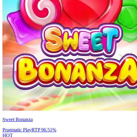
Sweet Bonanza
Pragmatic Play
RTP
96.51
%
HOT