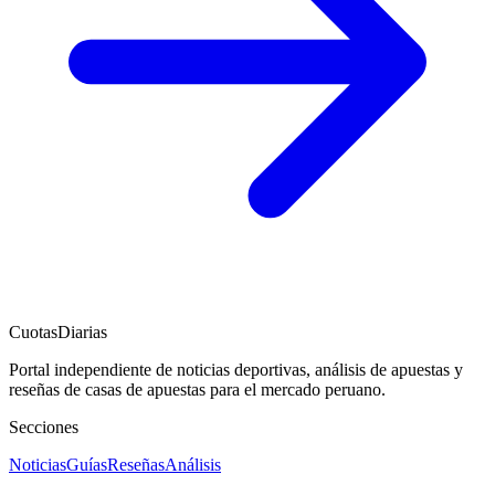
CuotasDiarias
Portal independiente de noticias deportivas, análisis de apuestas y
reseñas de casas de apuestas para el mercado peruano.
Secciones
Noticias
Guías
Reseñas
Análisis