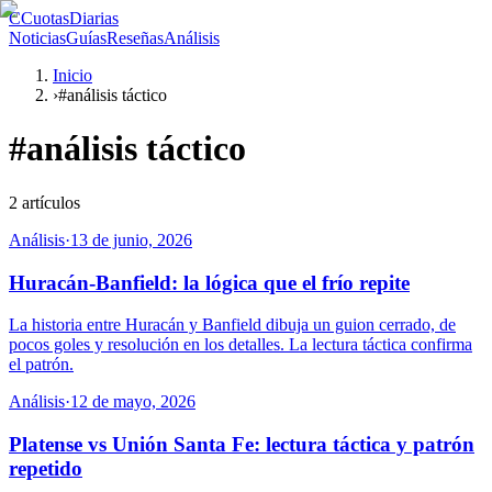
C
CuotasDiarias
Noticias
Guías
Reseñas
Análisis
Inicio
›
#análisis táctico
#
análisis táctico
2
artículos
Análisis
·
13 de junio, 2026
Huracán-Banfield: la lógica que el frío repite
La historia entre Huracán y Banfield dibuja un guion cerrado, de
pocos goles y resolución en los detalles. La lectura táctica confirma
el patrón.
Análisis
·
12 de mayo, 2026
Platense vs Unión Santa Fe: lectura táctica y patrón
repetido