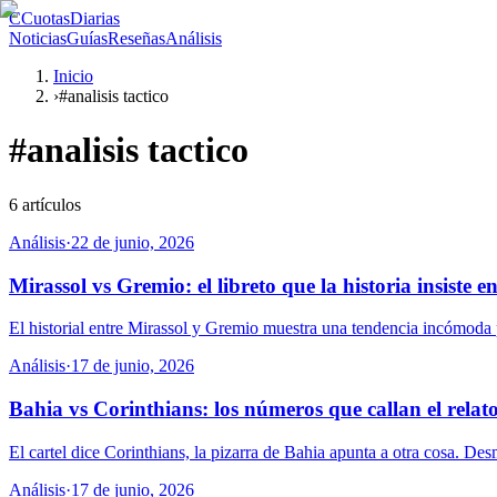
C
CuotasDiarias
Noticias
Guías
Reseñas
Análisis
Inicio
›
#analisis tactico
#
analisis tactico
6
artículos
Análisis
·
22 de junio, 2026
Mirassol vs Gremio: el libreto que la historia insiste en
El historial entre Mirassol y Gremio muestra una tendencia incómoda pa
Análisis
·
17 de junio, 2026
Bahia vs Corinthians: los números que callan el relat
El cartel dice Corinthians, la pizarra de Bahia apunta a otra cosa. D
Análisis
·
17 de junio, 2026