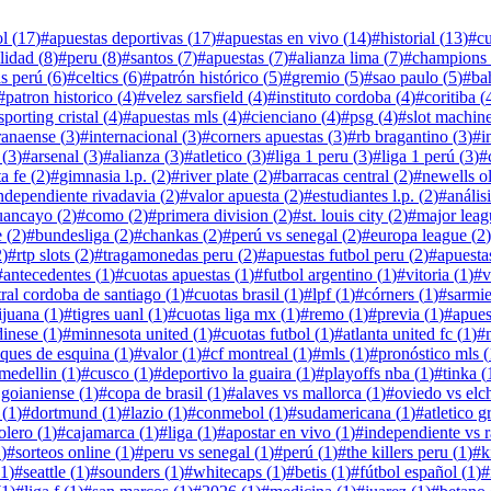
ol
(
17
)
#
apuestas deportivas
(
17
)
#
apuestas en vivo
(
14
)
#
historial
(
13
)
#
c
lidad
(
8
)
#
peru
(
8
)
#
santos
(
7
)
#
apuestas
(
7
)
#
alianza lima
(
7
)
#
champions 
s perú
(
6
)
#
celtics
(
6
)
#
patrón histórico
(
5
)
#
gremio
(
5
)
#
sao paulo
(
5
)
#
ba
#
patron historico
(
4
)
#
velez sarsfield
(
4
)
#
instituto cordoba
(
4
)
#
coritiba
(
sporting cristal
(
4
)
#
apuestas mls
(
4
)
#
cienciano
(
4
)
#
psg
(
4
)
#
slot machin
aranaense
(
3
)
#
internacional
(
3
)
#
corners apuestas
(
3
)
#
rb bragantino
(
3
)
#
i
(
3
)
#
arsenal
(
3
)
#
alianza
(
3
)
#
atletico
(
3
)
#
liga 1 peru
(
3
)
#
liga 1 perú
(
3
)
#
a fe
(
2
)
#
gimnasia l.p.
(
2
)
#
river plate
(
2
)
#
barracas central
(
2
)
#
newells o
ndependiente rivadavia
(
2
)
#
valor apuesta
(
2
)
#
estudiantes l.p.
(
2
)
#
análisi
uancayo
(
2
)
#
como
(
2
)
#
primera division
(
2
)
#
st. louis city
(
2
)
#
major leag
e
(
2
)
#
bundesliga
(
2
)
#
chankas
(
2
)
#
perú vs senegal
(
2
)
#
europa league
(
2
)
2
)
#
rtp slots
(
2
)
#
tragamonedas peru
(
2
)
#
apuestas futbol peru
(
2
)
#
apuesta
#
antecedentes
(
1
)
#
cuotas apuestas
(
1
)
#
futbol argentino
(
1
)
#
vitoria
(
1
)
#
v
tral cordoba de santiago
(
1
)
#
cuotas brasil
(
1
)
#
lpf
(
1
)
#
córners
(
1
)
#
sarmie
ijuana
(
1
)
#
tigres uanl
(
1
)
#
cuotas liga mx
(
1
)
#
remo
(
1
)
#
previa
(
1
)
#
apues
dinese
(
1
)
#
minnesota united
(
1
)
#
cuotas futbol
(
1
)
#
atlanta united fc
(
1
)
#
aques de esquina
(
1
)
#
valor
(
1
)
#
cf montreal
(
1
)
#
mls
(
1
)
#
pronóstico mls
(
medellin
(
1
)
#
cusco
(
1
)
#
deportivo la guaira
(
1
)
#
playoffs nba
(
1
)
#
tinka
(
o goianiense
(
1
)
#
copa de brasil
(
1
)
#
alaves vs mallorca
(
1
)
#
oviedo vs elc
(
1
)
#
dortmund
(
1
)
#
lazio
(
1
)
#
conmebol
(
1
)
#
sudamericana
(
1
)
#
atletico g
olero
(
1
)
#
cajamarca
(
1
)
#
liga
(
1
)
#
apostar en vivo
(
1
)
#
independiente vs 
1
)
#
sorteos online
(
1
)
#
peru vs senegal
(
1
)
#
perú
(
1
)
#
the killers peru
(
1
)
#
k
1
)
#
seattle
(
1
)
#
sounders
(
1
)
#
whitecaps
(
1
)
#
betis
(
1
)
#
fútbol español
(
1
)
#