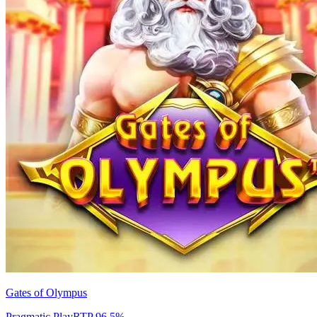
Gates of Olympus
Pragmatic Play
RTP
96.5
%