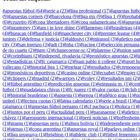
#
apuestas fútbol
(
64
)
#
serie a
(
23
)
#
liga profesional
(
17
)
#
apuestas futb
(
9
)
#
apuestas corners
(
9
)
#
barcelona
(
9
)
#
liga mx
(
9
)
#
liga 1
(
9
)
#
probabi
(
6
)
#
cruzeiro
(
6
)
#
copa libertadores
(
6
)
#
copa sudamericana
(
6
)
#
apuesta
(
5
)
#
monterrey
(
5
)
#
am i in love shine
(
5
)
#
flamengo
(
4
)
#
brasileirao
(
4
)
(
4
)
#
huracan
(
4
)
#
banfield
(
4
)
#
manchester city
(
4
)
#
premier league
(
4
)
#
juniors
(
3
)
#
defensa y justicia
(
3
)
#
aldosivi
(
3
)
#
mirassol
(
3
)
#
atletico p
city
(
3
)
#
san lorenzo
(
3
)
#
adt
(
3
)
#
nba
(
3
)
#
racing
(
3
)
#
selección peruana
de rio cuarto
(
2
)
#
tigre
(
2
)
#
chapecoense-sc
(
2
)
#
platense
(
2
)
#
union sant
(
2
)
#
corinthians
(
2
)
#
independ. rivadavia
(
2
)
#
pronóstico apuestas
(
2
)
#
i
(
2
)
#
estadísticas
(
2
)
#
fc cajamarca
(
2
)
#
juan pablo ii college
(
2
)
#
sport h
vallecano
(
2
)
#
historial liga 1
(
2
)
#
melgar
(
2
)
#
resultados
(
2
)
#
cremones
(
2
)
#
pronósticos deportivos
(
2
)
#
casino online
(
2
)
#
ecuabet
(
2
)
#
mujer
(
(
2
)
#
clippers
(
2
)
#
madrid
(
2
)
#
warriors
(
2
)
#
voley
(
2
)
#
resultados uni
(
2
)
(
1
)
#
fútbol argentino
(
1
)
#
predicción apuestas
(
1
)
#
gimnasia m.
(
1
)
#
cen
futbol
(
1
)
#
guadalajara chivas
(
1
)
#
fc juarez
(
1
)
#
valor cuotas
(
1
)
#
club t
(
1
)
#
historial brasileirao
(
1
)
#
apuesta
(
1
)
#
genoa
(
1
)
#
atlético grau
(
1
)
#
u
united
(
1
)
#
lectura cuotas
(
1
)
#
fatiga calendario
(
1
)
#
serie a brasil
(
1
)
#
s
cajamarca
(
1
)
#
apuestas fútbol peruano
(
1
)
#
cf pachuca
(
1
)
#
toluca
(
1
)
#
(
1
)
#
juntos por el peru
(
1
)
#
actualidad peru
(
1
)
#
paranaense
(
1
)
#
atletic
chávez
(
1
)
#
aeropuerto internacional
(
1
)
#
perú noticias
(
1
)
#
hoffenheim
(
1
)
#
granja
(
1
)
#
apuestas peru
(
1
)
#
altura bolivia
(
1
)
#
independiente petr
(
1
)
#
atenas
(
1
)
#
copa argentina
(
1
)
#
apuestas royal
(
1
)
#
parlays online
(
(
1
)
#
liga uruguaya
(
1
)
#
brighton
(
1
)
#
athletic club
(
1
)
#
fútbol femenino
(