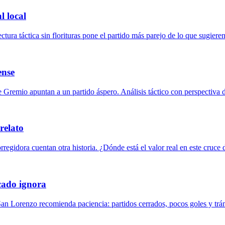
l local
tura táctica sin florituras pone el partido más parejo de lo que sugie
ense
de Gremio apuntan a un partido áspero. Análisis táctico con perspectiva 
relato
rregidora cuentan otra historia. ¿Dónde está el valor real en este cruc
cado ignora
San Lorenzo recomienda paciencia: partidos cerrados, pocos goles y trá