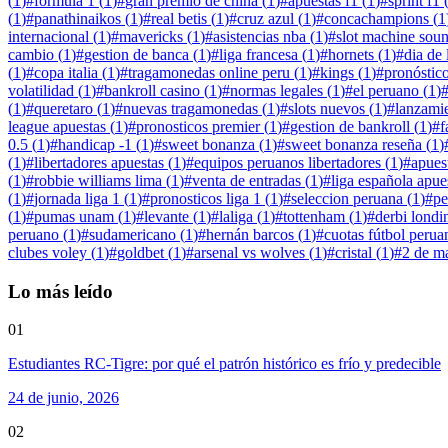
(
1
)
#
fórmula 1
(
1
)
#
gran premio de china
(
1
)
#
apuestas f1
(
1
)
#
sprint f1
(
1
)
#
panathinaikos
(
1
)
#
real betis
(
1
)
#
cruz azul
(
1
)
#
concachampions
(
1
internacional
(
1
)
#
mavericks
(
1
)
#
asistencias nba
(
1
)
#
slot machine sou
cambio
(
1
)
#
gestion de banca
(
1
)
#
liga francesa
(
1
)
#
hornets
(
1
)
#
dia de 
(
1
)
#
copa italia
(
1
)
#
tragamonedas online peru
(
1
)
#
kings
(
1
)
#
pronóstic
volatilidad
(
1
)
#
bankroll casino
(
1
)
#
normas legales
(
1
)
#
el peruano
(
1
)
(
1
)
#
queretaro
(
1
)
#
nuevas tragamonedas
(
1
)
#
slots nuevos
(
1
)
#
lanzamie
league apuestas
(
1
)
#
pronosticos premier
(
1
)
#
gestion de bankroll
(
1
)
#
f
0.5
(
1
)
#
handicap -1
(
1
)
#
sweet bonanza
(
1
)
#
sweet bonanza reseña
(
1
)
(
1
)
#
libertadores apuestas
(
1
)
#
equipos peruanos libertadores
(
1
)
#
apues
(
1
)
#
robbie williams lima
(
1
)
#
venta de entradas
(
1
)
#
liga española apue
(
1
)
#
jornada liga 1
(
1
)
#
pronosticos liga 1
(
1
)
#
seleccion peruana
(
1
)
#
pe
(
1
)
#
pumas unam
(
1
)
#
levante
(
1
)
#
laliga
(
1
)
#
tottenham
(
1
)
#
derbi londi
peruano
(
1
)
#
sudamericano
(
1
)
#
hernán barcos
(
1
)
#
cuotas fútbol perua
clubes voley
(
1
)
#
goldbet
(
1
)
#
arsenal vs wolves
(
1
)
#
cristal
(
1
)
#
2 de m
Lo más leído
01
Estudiantes RC-Tigre: por qué el patrón histórico es frío y predecible
24 de junio, 2026
02