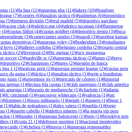
uotas
(
11
)
#
la liga
(
11
)
#
apuestas nba
(
11
)
#
lakers
(
10
)
#
botafogo
league
(
7
)
#
corners
(
6
)
#
analisis tactico
(
6
)
#
palmeiras
(
6
)
#
pronóstico
hia
(
5
)
#
primera división
(
5
)
#
real madrid
(
5
)
#
deportivo garcilaso
4
)
#
racing club
(
4
)
#
atletico-mg
(
4
)
#
atletico tucuman
(
4
)
#
fluminense
e
(
4
)
#
cuotas fútbol
(
4
)
#
cuotas goldbet
(
4
)
#
deportivo riestra
(
3
)
#
boca
ndependiente
(
3
)
#
comerciantes unidos
(
3
)
#
napoli
(
3
)
#
sporting kansas
cuotas deportivas
(
3
)
#
apuestas voley
(
3
)
#
bodø/glimt
(
3
)
#
estudiantes
ld boys
(
2
)
#
talleres cordoba
(
2
)
#
belgrano cordoba
(
2
)
#
rosario central
s táctico
(
2
)
#
liverpool
(
2
)
#
fbc melgar
(
2
)
#
ucv moquegua
ue soccer
(
2
)
#
nashville sc
(
2
)
#
apuestas tácticas
(
2
)
#
lanus
(
2
)
#
rayo
#
deportivo
(
2
)
#
champions
(
2
)
#
tigres
(
2
)
#
gestión de banca
s liga 1
(
2
)
#
noticias perú
(
2
)
#
apuestas premier league
(
2
)
#
cuotas peru
asco da gama
(
1
)
#
táctica
(
1
)
#
analisis táctico
(
1
)
#
serie a brasileirao
nto junin
(
1
)
#
argentinos jrs
(
1
)
#
mercado de córners
(
1
)
#
historial
tas tarjetas
(
1
)
#
lectura fría cuotas
(
1
)
#
club queretaro
(
1
)
#
club america
mls apuestas
(
1
)
#
horario de medianoche
(
1
)
#
charlotte
(
1
)
#
atlanta
1
)
#
fc cincinnati
(
1
)
#
vancouver whitecaps
(
1
)
#
valencia
(
1
)
#
utc
1
)
#
domingo
(
1
)
#
pozo millonario
(
1
)
#
getafe
(
1
)
#
angers
(
1
)
#
ligue 1
he
(
1
)
#
tabla de goleadores
(
1
)
#
alex valera
(
1
)
#
puebla
(
1
)
#
jorge
rau
(
1
)
#
puerto cabello
(
1
)
#
atletico mineiro
(
1
)
#
la granja vip peru
racing
(
1
)
#
thunder
(
1
)
#
apuestas baloncesto
(
1
)
#
nets
(
1
)
#
brooklyn nets
illers
(
1
)
#
costa 21
(
1
)
#
defensor sporting
(
1
)
#
nacional montevideo
newcastle
(
1
)
#
chelsea
(
1
)
#
bravos
(
1
)
#
apuestas responsables