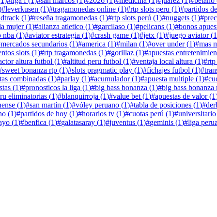
(
1
)
#
liga f
(
1
)
#
san marcos
(
1
)
#
2026
(
1
)
#
medicina
(
1
)
#
juarez
(
1
)
#
betano
)
#
leverkusen
(
1
)
#
tragamonedas online
(
1
)
#
rtp slots peru
(
1
)
#
partidos d
ndtrack
(
1
)
#
reseña tragamonedas
(
1
)
#
rtp slots perú
(
1
)
#
nuggets
(
1
)
#
prec
la mujer
(
1
)
#
alianza atletico
(
1
)
#
garcilaso
(
1
)
#
pelicans
(
1
)
#
bonos apues
o nba
(
1
)
#
aviator estrategia
(
1
)
#
crash game
(
1
)
#
jetx
(
1
)
#
juego aviator
(
1
#
mercados secundarios
(
1
)
#
america
(
1
)
#
milan
(
1
)
#
over under
(
1
)
#
mas m
ntos slots
(
1
)
#
rtp tragamonedas
(
1
)
#
gorillaz
(
1
)
#
apuestas entretenimien
actor altura futbol
(
1
)
#
altitud peru futbol
(
1
)
#
ventaja local altura
(
1
)
#
rtp
#
sweet bonanza rtp
(
1
)
#
slots pragmatic play
(
1
)
#
fichajes futbol
(
1
)
#
tran
tas combinadas
(
1
)
#
parlay
(
1
)
#
acumulador
(
1
)
#
apuesta multiple
(
1
)
#
cu
stas
(
1
)
#
pronosticos la liga
(
1
)
#
big bass bonanza
(
1
)
#
big bass bonanza 
ru eliminatorias
(
1
)
#
blanquirroja
(
1
)
#
value bet
(
1
)
#
apuestas de valor
(
1
nense
(
1
)
#
san martín
(
1
)
#
vóley peruano
(
1
)
#
tabla de posiciones
(
1
)
#
der
no
(
1
)
#
partidos de hoy
(
1
)
#
horarios tv
(
1
)
#
cuotas perú
(
1
)
#
universitario
ayo
(
1
)
#
benfica
(
1
)
#
galatasaray
(
1
)
#
juventus
(
1
)
#
geminis
(
1
)
#
liga peru