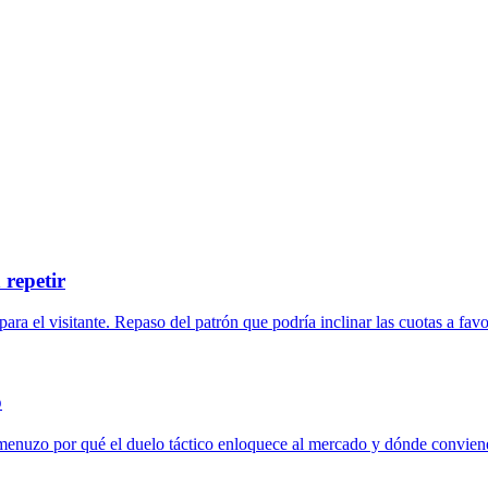
 repetir
ra el visitante. Repaso del patrón que podría inclinar las cuotas a favor
o
esmenuzo por qué el duelo táctico enloquece al mercado y dónde conviene