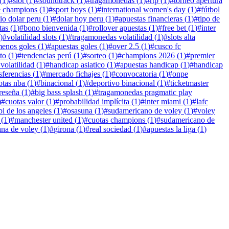
(
1
)
#
slot
(
1
)
#
soundtrack
(
1
)
#
tragamonedas
(
1
)
#
rtp
(
1
)
#
torneo apertura
e champions
(
1
)
#
sport boys
(
1
)
#
international women's day
(
1
)
#
fútbol
io dolar peru
(
1
)
#
dolar hoy peru
(
1
)
#
apuestas financieras
(
1
)
#
tipo de
tas
(
1
)
#
bono bienvenida
(
1
)
#
rollover apuestas
(
1
)
#
free bet
(
1
)
#
inter
)
#
volatilidad slots
(
1
)
#
tragamonedas volatilidad
(
1
)
#
slots alta
enos goles
(
1
)
#
apuestas goles
(
1
)
#
over 2.5
(
1
)
#
cusco fc
to
(
1
)
#
tendencias perú
(
1
)
#
sorteo
(
1
)
#
champions 2026
(
1
)
#
premier
 volatilidad
(
1
)
#
handicap asiatico
(
1
)
#
apuestas handicap
(
1
)
#
handicap
sferencias
(
1
)
#
mercado fichajes
(
1
)
#
convocatoria
(
1
)
#
onpe
otas nba
(
1
)
#
binacional
(
1
)
#
deportivo binacional
(
1
)
#
ticketmaster
reseña
(
1
)
#
big bass splash
(
1
)
#
tragamonedas pragmatic play
)
#
cuotas valor
(
1
)
#
probabilidad implícita
(
1
)
#
inter miami
(
1
)
#
lafc
bi de los angeles
(
1
)
#
osasuna
(
1
)
#
sudamericano de voley
(
1
)
#
voley
(
1
)
#
manchester united
(
1
)
#
cuotas champions
(
1
)
#
sudamericano de
ana de voley
(
1
)
#
girona
(
1
)
#
real sociedad
(
1
)
#
apuestas la liga
(
1
)