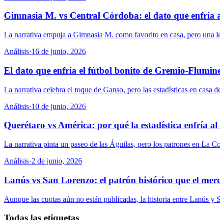
Gimnasia M. vs Central Córdoba: el dato que enfría a
La narrativa empuja a Gimnasia M. como favorito en casa, pero una lec
Análisis
·
16 de junio, 2026
El dato que enfría el fútbol bonito de Gremio-Flumin
La narrativa celebra el toque de Ganso, pero las estadísticas en casa 
Análisis
·
10 de junio, 2026
Querétaro vs América: por qué la estadística enfría al 
La narrativa pinta un paseo de las Águilas, pero los patrones en La Co
Análisis
·
2 de junio, 2026
Lanús vs San Lorenzo: el patrón histórico que el mer
Aunque las cuotas aún no están publicadas, la historia entre Lanús y 
Todas las etiquetas