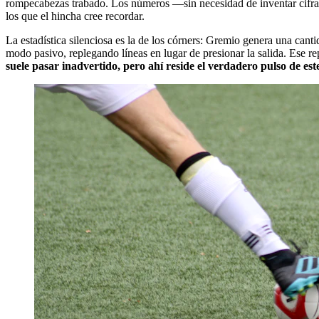
rompecabezas trabado. Los números —sin necesidad de inventar cifras—
los que el hincha cree recordar.
La estadística silenciosa es la de los córners: Gremio genera una canti
modo pasivo, replegando líneas en lugar de presionar la salida. Ese re
suele pasar inadvertido, pero ahí reside el verdadero pulso de est