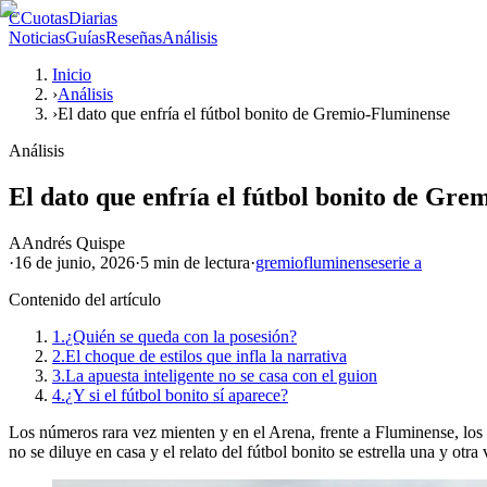
C
CuotasDiarias
Noticias
Guías
Reseñas
Análisis
Inicio
›
Análisis
›
El dato que enfría el fútbol bonito de Gremio-Fluminense
Análisis
El dato que enfría el fútbol bonito de Gr
A
Andrés Quispe
·
16 de junio, 2026
·
5 min
de lectura
·
gremio
fluminense
serie a
Contenido del artículo
1.
¿Quién se queda con la posesión?
2.
El choque de estilos que infla la narrativa
3.
La apuesta inteligente no se casa con el guion
4.
¿Y si el fútbol bonito sí aparece?
Los números rara vez mienten y en el Arena, frente a Fluminense, los n
no se diluye en casa y el relato del fútbol bonito se estrella una y otr