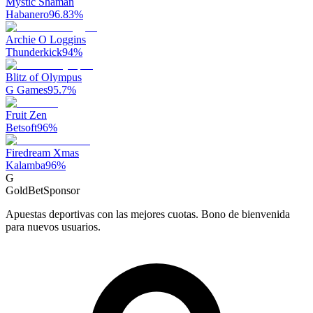
Mystic Shaman
Habanero
96.83
%
Archie O Loggins
Thunderkick
94
%
Blitz of Olympus
G Games
95.7
%
Fruit Zen
Betsoft
96
%
Firedream Xmas
Kalamba
96
%
G
GoldBet
Sponsor
Apuestas deportivas con las mejores cuotas. Bono de bienvenida
para nuevos usuarios.