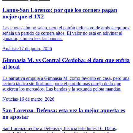
Lanús-San Lorenzo: por qué los corners pagan
mejor que el 1X2
Las cuotas aún no salen, pero el patrón defensivo de ambos equipos
señala un partido de corners altos. El valor no está en adivinar al
ganador, sino en leer las bandas.
Análisis
·
17 de junio, 2026
Gimnasia M. vs Central Córdoba: el dato que enfría
al local
La narrativa empuja a Gimnasia M. como favorito en casa, pero una
lectura táctica sin florituras pone el partido más parejo de lo que
sugieren los mercados. Las bandas y la segunda pelota mandan.
Noticias
·
16 de marzo, 2026
San Lorenzo–Defensa: esta vez la mejor apuesta es
no apostar
San Lorenzo recibe a Defensa y Justicia este lunes 16. Datos,