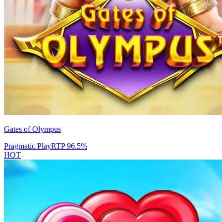
Gates of Olympus
Pragmatic Play
RTP
96.5
%
HOT