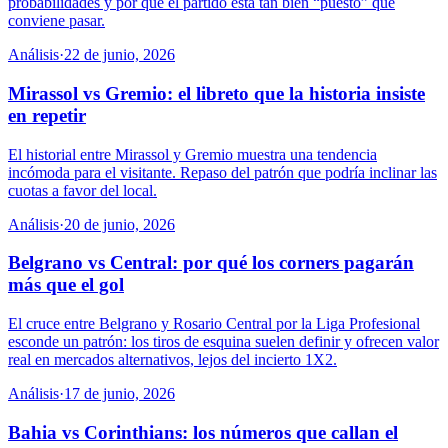
probabilidades y por qué el partido está tan bien “puesto” que
conviene pasar.
Análisis
·
22 de junio, 2026
Mirassol vs Gremio: el libreto que la historia insiste
en repetir
El historial entre Mirassol y Gremio muestra una tendencia
incómoda para el visitante. Repaso del patrón que podría inclinar las
cuotas a favor del local.
Análisis
·
20 de junio, 2026
Belgrano vs Central: por qué los corners pagarán
más que el gol
El cruce entre Belgrano y Rosario Central por la Liga Profesional
esconde un patrón: los tiros de esquina suelen definir y ofrecen valor
real en mercados alternativos, lejos del incierto 1X2.
Análisis
·
17 de junio, 2026
Bahia vs Corinthians: los números que callan el