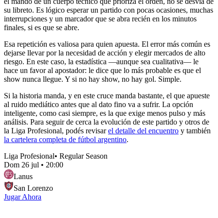
el mando de un cuerpo técnico que prioriza el orden, no se desvía de
su libreto. Es lógico esperar un partido con pocas ocasiones, muchas
interrupciones y un marcador que se abra recién en los minutos
finales, si es que se abre.
Esa repetición es valiosa para quien apuesta. El error más común es
dejarse llevar por la necesidad de acción y elegir mercados de alto
riesgo. En este caso, la estadística —aunque sea cualitativa— le
hace un favor al apostador: le dice que lo más probable es que el
show nunca llegue. Y si no hay show, no hay gol. Simple.
Si la historia manda, y en este cruce manda bastante, el que apueste
al ruido mediático antes que al dato fino va a sufrir. La opción
inteligente, como casi siempre, es la que exige menos pulso y más
análisis. Para seguir de cerca la evolución de este partido y otros de
la Liga Profesional, podés revisar
el detalle del encuentro
y también
la cartelera completa de fútbol argentino
.
Liga Profesional
•
Regular Season
Dom 26 jul
•
20:00
Lanus
San Lorenzo
Jugar Ahora