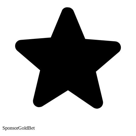
Sponsor
GoldBet