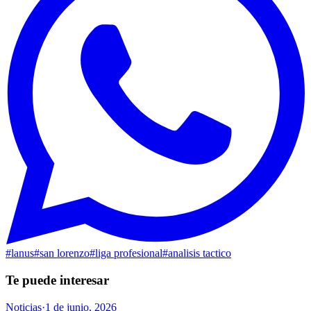
#
lanus
#
san lorenzo
#
liga profesional
#
analisis tactico
Te puede interesar
Noticias
·
1 de junio, 2026