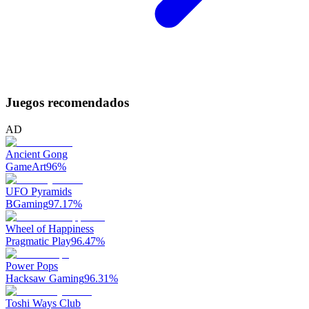
Juegos recomendados
AD
Ancient Gong
GameArt
96
%
UFO Pyramids
BGaming
97.17
%
Wheel of Happiness
Pragmatic Play
96.47
%
Power Pops
Hacksaw Gaming
96.31
%
Toshi Ways Club