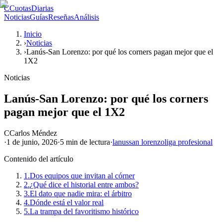
C
CuotasDiarias
Noticias
Guías
Reseñas
Análisis
Inicio
›
Noticias
›
Lanús-San Lorenzo: por qué los corners pagan mejor que el
1X2
Noticias
Lanús-San Lorenzo: por qué los corners
pagan mejor que el 1X2
C
Carlos Méndez
·
1 de junio, 2026
·
5 min
de lectura
·
lanus
san lorenzo
liga profesional
Contenido del artículo
1.
Dos equipos que invitan al córner
2.
¿Qué dice el historial entre ambos?
3.
El dato que nadie mira: el árbitro
4.
Dónde está el valor real
5.
La trampa del favoritismo histórico