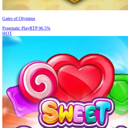
Gates of Olympus
Pragmatic Play
RTP
96.5
%
HOT