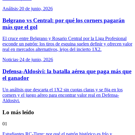
Análisis
·
20 de junio, 2026
Belgrano vs Central: por qué los corners pagarán
más que el gol
El cruce entre Belgrano y Rosario Central por la Liga Profesional
esconde un patrón: los tiros de esquina suelen definir y ofrecen valor
real en mercados alternativos, lejos del incierto 1X2.
Noticias
·
24 de junio, 2026
Defensa-Aldosivi: la batalla aérea que paga más que
el ganador
Un análisis que descarta el 1X2 sin cuotas claras y se fija en los
corners y el juego aéreo para encontrar valor real en Defensa-
Aldosivi.
Lo más leído
01
Estudiantes RC-Tigre: por qué el patrón histórico es frío y