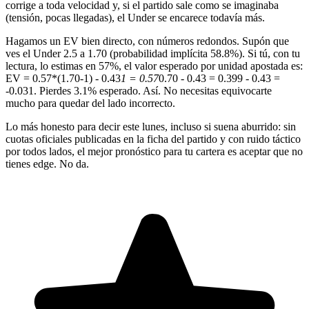
corrige a toda velocidad y, si el partido sale como se imaginaba
(tensión, pocas llegadas), el Under se encarece todavía más.
Hagamos un EV bien directo, con números redondos. Supón que
ves el Under 2.5 a 1.70 (probabilidad implícita 58.8%). Si tú, con tu
lectura, lo estimas en 57%, el valor esperado por unidad apostada es:
EV = 0.57*(1.70-1) - 0.43
1 = 0.57
0.70 - 0.43 = 0.399 - 0.43 =
-0.031. Pierdes 3.1% esperado. Así. No necesitas equivocarte
mucho para quedar del lado incorrecto.
Lo más honesto para decir este lunes, incluso si suena aburrido: sin
cuotas oficiales publicadas en la ficha del partido y con ruido táctico
por todos lados, el mejor pronóstico para tu cartera es aceptar que no
tienes edge. No da.