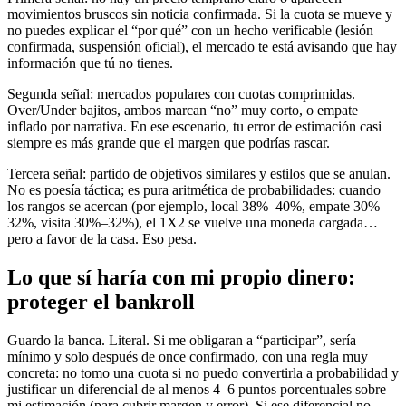
movimientos bruscos sin noticia confirmada. Si la cuota se mueve y
no puedes explicar el “por qué” con un hecho verificable (lesión
confirmada, suspensión oficial), el mercado te está avisando que hay
información que tú no tienes.
Segunda señal: mercados populares con cuotas comprimidas.
Over/Under bajitos, ambos marcan “no” muy corto, o empate
inflado por narrativa. En ese escenario, tu error de estimación casi
siempre es más grande que el margen que podrías rascar.
Tercera señal: partido de objetivos similares y estilos que se anulan.
No es poesía táctica; es pura aritmética de probabilidades: cuando
los rangos se acercan (por ejemplo, local 38%–40%, empate 30%–
32%, visita 30%–32%), el 1X2 se vuelve una moneda cargada…
pero a favor de la casa. Eso pesa.
Lo que sí haría con mi propio dinero:
proteger el bankroll
Guardo la banca. Literal. Si me obligaran a “participar”, sería
mínimo y solo después de once confirmado, con una regla muy
concreta: no tomo una cuota si no puedo convertirla a probabilidad y
justificar un diferencial de al menos 4–6 puntos porcentuales sobre
mi estimación (para cubrir margen y error). Si ese diferencial no