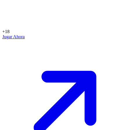
+18
Jugar Ahora