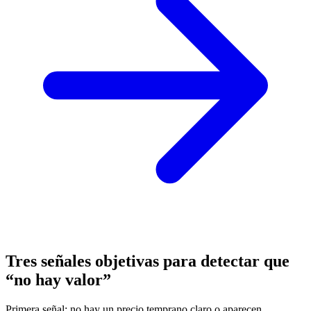
Tres señales objetivas para detectar que
“no hay valor”
Primera señal: no hay un precio temprano claro o aparecen