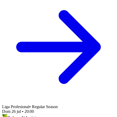
Liga Profesional
•
Regular Season
Dom 26 jul
•
20:00