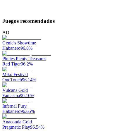
Juegos recomendados
AD
Genie's Showtime
Habanero
96.8
%
Pirates Plenty Treasures
Red Tiger
96.2
%
Miko Festival
OneTouch
96.14
%
Vulcans Gold
Fantasma
96.16
%
Infernal Fury
Habanero
96.65
%
Anaconda Gold
Pragmatic Play
96.54
%