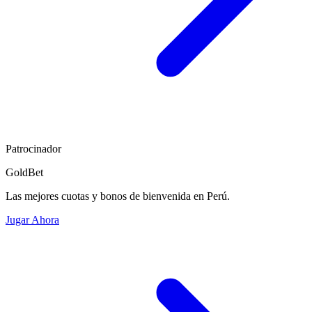
Patrocinador
GoldBet
Las mejores cuotas y bonos de bienvenida en Perú.
Jugar Ahora