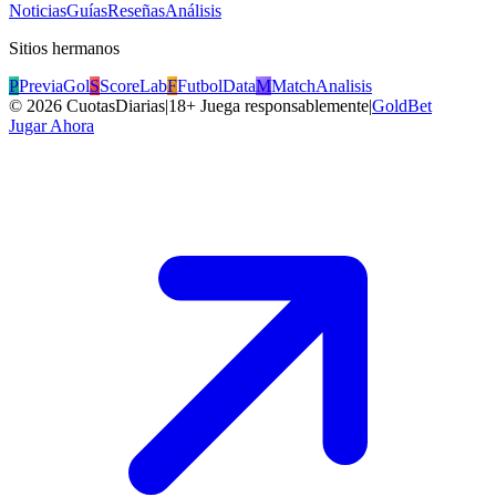
Noticias
Guías
Reseñas
Análisis
Sitios hermanos
P
PreviaGol
S
ScoreLab
F
FutbolData
M
MatchAnalisis
©
2026
CuotasDiarias
|
18+ Juega responsablemente
|
GoldBet
Jugar Ahora