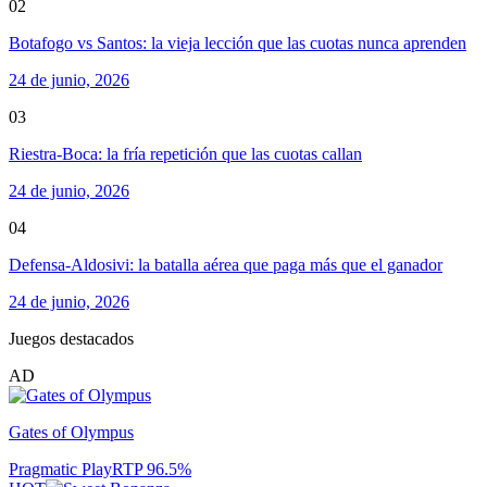
02
Botafogo vs Santos: la vieja lección que las cuotas nunca aprenden
24 de junio, 2026
03
Riestra-Boca: la fría repetición que las cuotas callan
24 de junio, 2026
04
Defensa-Aldosivi: la batalla aérea que paga más que el ganador
24 de junio, 2026
Juegos destacados
AD
Gates of Olympus
Pragmatic Play
RTP
96.5
%