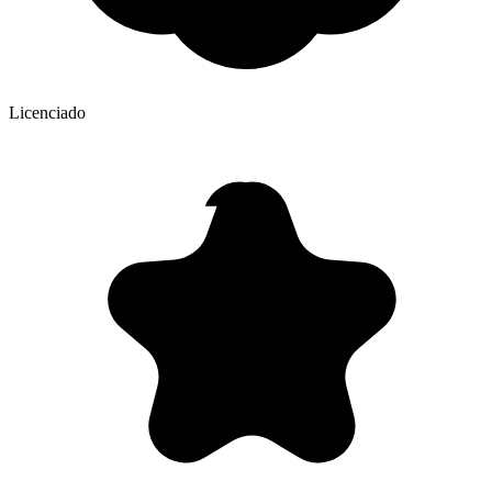
Licenciado