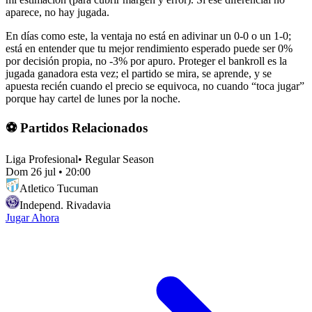
aparece, no hay jugada.
En días como este, la ventaja no está en adivinar un 0-0 o un 1-0;
está en entender que tu mejor rendimiento esperado puede ser 0%
por decisión propia, no -3% por apuro. Proteger el bankroll es la
jugada ganadora esta vez; el partido se mira, se aprende, y se
apuesta recién cuando el precio se equivoca, no cuando “toca jugar”
porque hay cartel de lunes por la noche.
⚽ Partidos Relacionados
Liga Profesional
•
Regular Season
Dom 26 jul
•
20:00
Atletico Tucuman
Independ. Rivadavia
Jugar Ahora