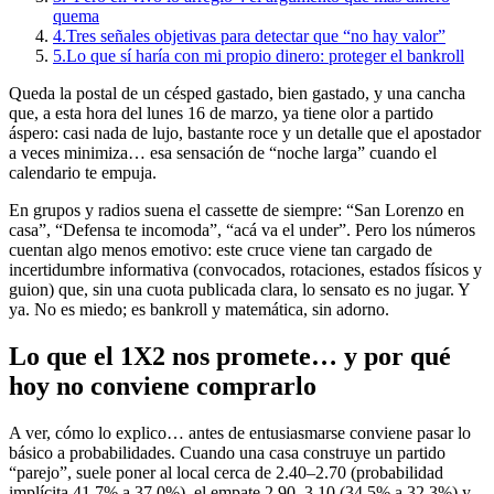
quema
4.
Tres señales objetivas para detectar que “no hay valor”
5.
Lo que sí haría con mi propio dinero: proteger el bankroll
Queda la postal de un césped gastado, bien gastado, y una cancha
que, a esta hora del lunes 16 de marzo, ya tiene olor a partido
áspero: casi nada de lujo, bastante roce y un detalle que el apostador
a veces minimiza… esa sensación de “noche larga” cuando el
calendario te empuja.
En grupos y radios suena el cassette de siempre: “San Lorenzo en
casa”, “Defensa te incomoda”, “acá va el under”. Pero los números
cuentan algo menos emotivo: este cruce viene tan cargado de
incertidumbre informativa (convocados, rotaciones, estados físicos y
guion) que, sin una cuota publicada clara, lo sensato es no jugar. Y
ya. No es miedo; es bankroll y matemática, sin adorno.
Lo que el 1X2 nos promete… y por qué
hoy no conviene comprarlo
A ver, cómo lo explico… antes de entusiasmarse conviene pasar lo
básico a probabilidades. Cuando una casa construye un partido
“parejo”, suele poner al local cerca de 2.40–2.70 (probabilidad
implícita 41.7% a 37.0%), el empate 2.90–3.10 (34.5% a 32.3%) y