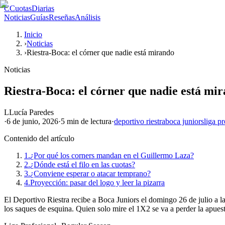
C
CuotasDiarias
Noticias
Guías
Reseñas
Análisis
Inicio
›
Noticias
›
Riestra-Boca: el córner que nadie está mirando
Noticias
Riestra-Boca: el córner que nadie está mi
L
Lucía Paredes
·
6 de junio, 2026
·
5 min
de lectura
·
deportivo riestra
boca juniors
liga p
Contenido del artículo
1.
¿Por qué los corners mandan en el Guillermo Laza?
2.
¿Dónde está el filo en las cuotas?
3.
¿Conviene esperar o atacar temprano?
4.
Proyección: pasar del logo y leer la pizarra
El Deportivo Riestra recibe a Boca Juniors el domingo 26 de julio a l
los saques de esquina. Quien solo mire el 1X2 se va a perder la apues