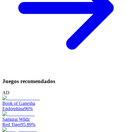
Juegos recomendados
AD
Book of Ganesha
Endorphina
96
%
Samurai Wildz
Red Tiger
95.89
%