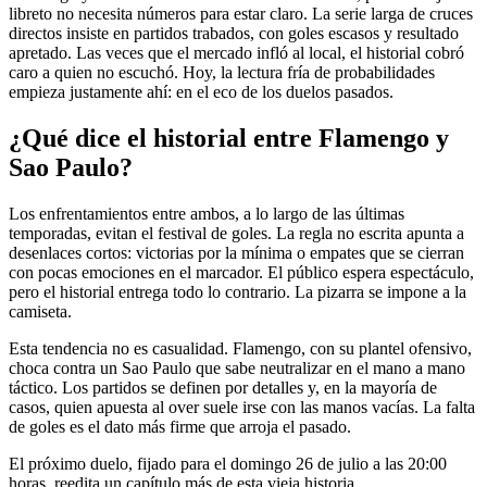
libreto no necesita números para estar claro. La serie larga de cruces
directos insiste en partidos trabados, con goles escasos y resultado
apretado. Las veces que el mercado infló al local, el historial cobró
caro a quien no escuchó. Hoy, la lectura fría de probabilidades
empieza justamente ahí: en el eco de los duelos pasados.
¿Qué dice el historial entre Flamengo y
Sao Paulo?
Los enfrentamientos entre ambos, a lo largo de las últimas
temporadas, evitan el festival de goles. La regla no escrita apunta a
desenlaces cortos: victorias por la mínima o empates que se cierran
con pocas emociones en el marcador. El público espera espectáculo,
pero el historial entrega todo lo contrario. La pizarra se impone a la
camiseta.
Esta tendencia no es casualidad. Flamengo, con su plantel ofensivo,
choca contra un Sao Paulo que sabe neutralizar en el mano a mano
táctico. Los partidos se definen por detalles y, en la mayoría de
casos, quien apuesta al over suele irse con las manos vacías. La falta
de goles es el dato más firme que arroja el pasado.
El próximo duelo, fijado para el domingo 26 de julio a las 20:00
horas, reedita un capítulo más de esta vieja historia.