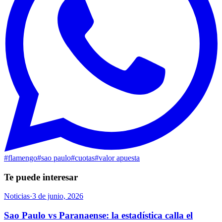
#
flamengo
#
sao paulo
#
cuotas
#
valor apuesta
Te puede interesar
Noticias
·
3 de junio, 2026
Sao Paulo vs Paranaense: la estadística calla el