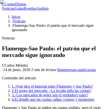
C
CuotasDiarias
Noticias
Guías
Reseñas
Análisis
Inicio
›
Noticias
›
Flamengo-Sao Paulo: el patrón que el mercado sigue
ignorando
Noticias
Flamengo-Sao Paulo: el patrón que el
mercado sigue ignorando
C
Carlos Méndez
·
14 de junio, 2026
·
5 min
de lectura
·
flamengo
sao paulo
cuotas
Contenido del artículo
1.
¿Qué dice el historial entre Flamengo y Sao Paulo?
2.
El sesgo del mercado: ¿La localía infla las cuotas?
3.
¿Los mercados de goles son el verdadero valor?
4.
El detalle que las cuotas callan: corners y momentos
Flamengo y Sao Paulo se miden sin cuotas visibles, pero el viejo