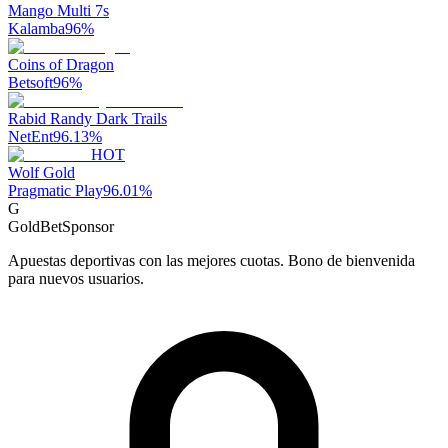
Mango Multi 7s
Kalamba
96
%
Coins of Dragon
Betsoft
96
%
Rabid Randy Dark Trails
NetEnt
96.13
%
HOT
Wolf Gold
Pragmatic Play
96.01
%
G
GoldBet
Sponsor
Apuestas deportivas con las mejores cuotas. Bono de bienvenida
para nuevos usuarios.