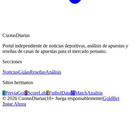
CuotasDiarias
Portal independiente de noticias deportivas, análisis de apuestas y
reseñas de casas de apuestas para el mercado peruano.
Secciones
Noticias
Guías
Reseñas
Análisis
Sitios hermanos
P
PreviaGol
S
ScoreLab
F
FutbolData
M
MatchAnalisis
©
2026
CuotasDiarias
|
18+ Juega responsablemente
|
GoldBet
Jugar Ahora