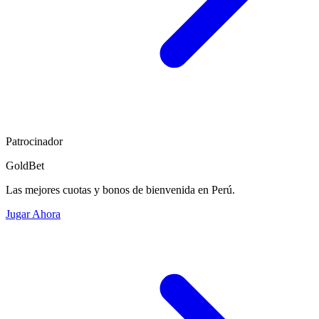
Patrocinador
GoldBet
Las mejores cuotas y bonos de bienvenida en Perú.
Jugar Ahora