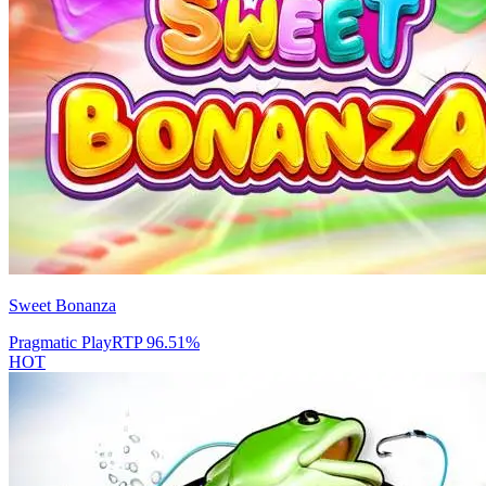
Sweet Bonanza
Pragmatic Play
RTP
96.51
%
HOT