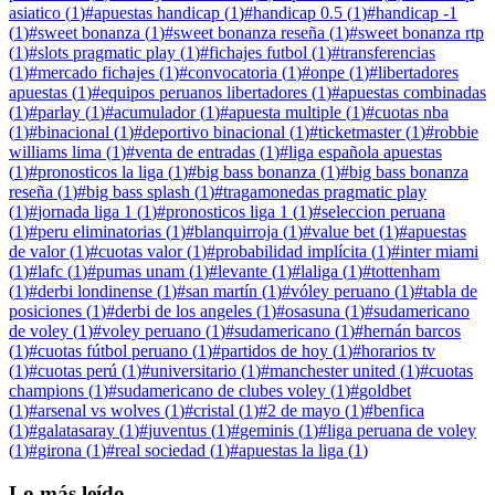
asiatico
(
1
)
#
apuestas handicap
(
1
)
#
handicap 0.5
(
1
)
#
handicap -1
(
1
)
#
sweet bonanza
(
1
)
#
sweet bonanza reseña
(
1
)
#
sweet bonanza rtp
(
1
)
#
slots pragmatic play
(
1
)
#
fichajes futbol
(
1
)
#
transferencias
(
1
)
#
mercado fichajes
(
1
)
#
convocatoria
(
1
)
#
onpe
(
1
)
#
libertadores
apuestas
(
1
)
#
equipos peruanos libertadores
(
1
)
#
apuestas combinadas
(
1
)
#
parlay
(
1
)
#
acumulador
(
1
)
#
apuesta multiple
(
1
)
#
cuotas nba
(
1
)
#
binacional
(
1
)
#
deportivo binacional
(
1
)
#
ticketmaster
(
1
)
#
robbie
williams lima
(
1
)
#
venta de entradas
(
1
)
#
liga española apuestas
(
1
)
#
pronosticos la liga
(
1
)
#
big bass bonanza
(
1
)
#
big bass bonanza
reseña
(
1
)
#
big bass splash
(
1
)
#
tragamonedas pragmatic play
(
1
)
#
jornada liga 1
(
1
)
#
pronosticos liga 1
(
1
)
#
seleccion peruana
(
1
)
#
peru eliminatorias
(
1
)
#
blanquirroja
(
1
)
#
value bet
(
1
)
#
apuestas
de valor
(
1
)
#
cuotas valor
(
1
)
#
probabilidad implícita
(
1
)
#
inter miami
(
1
)
#
lafc
(
1
)
#
pumas unam
(
1
)
#
levante
(
1
)
#
laliga
(
1
)
#
tottenham
(
1
)
#
derbi londinense
(
1
)
#
san martín
(
1
)
#
vóley peruano
(
1
)
#
tabla de
posiciones
(
1
)
#
derbi de los angeles
(
1
)
#
osasuna
(
1
)
#
sudamericano
de voley
(
1
)
#
voley peruano
(
1
)
#
sudamericano
(
1
)
#
hernán barcos
(
1
)
#
cuotas fútbol peruano
(
1
)
#
partidos de hoy
(
1
)
#
horarios tv
(
1
)
#
cuotas perú
(
1
)
#
universitario
(
1
)
#
manchester united
(
1
)
#
cuotas
champions
(
1
)
#
sudamericano de clubes voley
(
1
)
#
goldbet
(
1
)
#
arsenal vs wolves
(
1
)
#
cristal
(
1
)
#
2 de mayo
(
1
)
#
benfica
(
1
)
#
galatasaray
(
1
)
#
juventus
(
1
)
#
geminis
(
1
)
#
liga peruana de voley
(
1
)
#
girona
(
1
)
#
real sociedad
(
1
)
#
apuestas la liga
(
1
)
Lo más leído