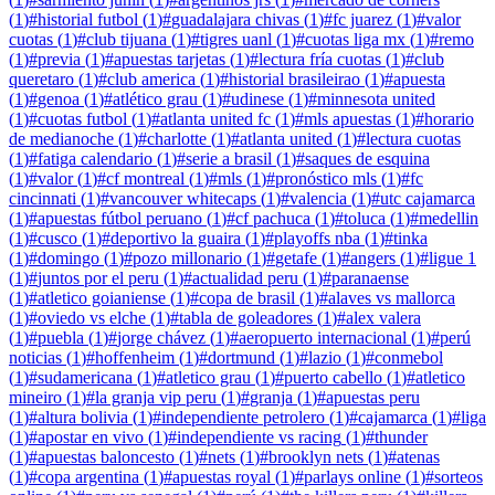
(
1
)
#
historial futbol
(
1
)
#
guadalajara chivas
(
1
)
#
fc juarez
(
1
)
#
valor
cuotas
(
1
)
#
club tijuana
(
1
)
#
tigres uanl
(
1
)
#
cuotas liga mx
(
1
)
#
remo
(
1
)
#
previa
(
1
)
#
apuestas tarjetas
(
1
)
#
lectura fría cuotas
(
1
)
#
club
queretaro
(
1
)
#
club america
(
1
)
#
historial brasileirao
(
1
)
#
apuesta
(
1
)
#
genoa
(
1
)
#
atlético grau
(
1
)
#
udinese
(
1
)
#
minnesota united
(
1
)
#
cuotas futbol
(
1
)
#
atlanta united fc
(
1
)
#
mls apuestas
(
1
)
#
horario
de medianoche
(
1
)
#
charlotte
(
1
)
#
atlanta united
(
1
)
#
lectura cuotas
(
1
)
#
fatiga calendario
(
1
)
#
serie a brasil
(
1
)
#
saques de esquina
(
1
)
#
valor
(
1
)
#
cf montreal
(
1
)
#
mls
(
1
)
#
pronóstico mls
(
1
)
#
fc
cincinnati
(
1
)
#
vancouver whitecaps
(
1
)
#
valencia
(
1
)
#
utc cajamarca
(
1
)
#
apuestas fútbol peruano
(
1
)
#
cf pachuca
(
1
)
#
toluca
(
1
)
#
medellin
(
1
)
#
cusco
(
1
)
#
deportivo la guaira
(
1
)
#
playoffs nba
(
1
)
#
tinka
(
1
)
#
domingo
(
1
)
#
pozo millonario
(
1
)
#
getafe
(
1
)
#
angers
(
1
)
#
ligue 1
(
1
)
#
juntos por el peru
(
1
)
#
actualidad peru
(
1
)
#
paranaense
(
1
)
#
atletico goianiense
(
1
)
#
copa de brasil
(
1
)
#
alaves vs mallorca
(
1
)
#
oviedo vs elche
(
1
)
#
tabla de goleadores
(
1
)
#
alex valera
(
1
)
#
puebla
(
1
)
#
jorge chávez
(
1
)
#
aeropuerto internacional
(
1
)
#
perú
noticias
(
1
)
#
hoffenheim
(
1
)
#
dortmund
(
1
)
#
lazio
(
1
)
#
conmebol
(
1
)
#
sudamericana
(
1
)
#
atletico grau
(
1
)
#
puerto cabello
(
1
)
#
atletico
mineiro
(
1
)
#
la granja vip peru
(
1
)
#
granja
(
1
)
#
apuestas peru
(
1
)
#
altura bolivia
(
1
)
#
independiente petrolero
(
1
)
#
cajamarca
(
1
)
#
liga
(
1
)
#
apostar en vivo
(
1
)
#
independiente vs racing
(
1
)
#
thunder
(
1
)
#
apuestas baloncesto
(
1
)
#
nets
(
1
)
#
brooklyn nets
(
1
)
#
atenas
(
1
)
#
copa argentina
(
1
)
#
apuestas royal
(
1
)
#
parlays online
(
1
)
#
sorteos