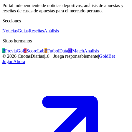
Portal independiente de noticias deportivas, análisis de apuestas y
reseñas de casas de apuestas para el mercado peruano.
Secciones
Noticias
Guías
Reseñas
Análisis
Sitios hermanos
P
PreviaGol
S
ScoreLab
F
FutbolData
M
MatchAnalisis
©
2026
CuotasDiarias
|
18+ Juega responsablemente
|
GoldBet
Jugar Ahora