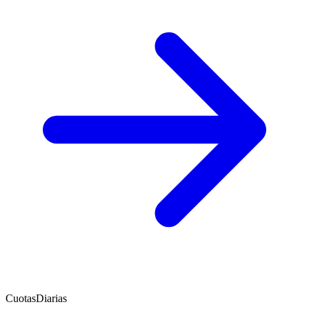
CuotasDiarias