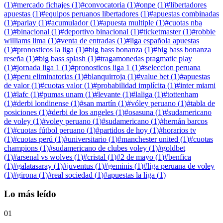
(
1
)
#
mercado fichajes
(
1
)
#
convocatoria
(
1
)
#
onpe
(
1
)
#
libertadores
apuestas
(
1
)
#
equipos peruanos libertadores
(
1
)
#
apuestas combinadas
(
1
)
#
parlay
(
1
)
#
acumulador
(
1
)
#
apuesta multiple
(
1
)
#
cuotas nba
(
1
)
#
binacional
(
1
)
#
deportivo binacional
(
1
)
#
ticketmaster
(
1
)
#
robbie
williams lima
(
1
)
#
venta de entradas
(
1
)
#
liga española apuestas
(
1
)
#
pronosticos la liga
(
1
)
#
big bass bonanza
(
1
)
#
big bass bonanza
reseña
(
1
)
#
big bass splash
(
1
)
#
tragamonedas pragmatic play
(
1
)
#
jornada liga 1
(
1
)
#
pronosticos liga 1
(
1
)
#
seleccion peruana
(
1
)
#
peru eliminatorias
(
1
)
#
blanquirroja
(
1
)
#
value bet
(
1
)
#
apuestas
de valor
(
1
)
#
cuotas valor
(
1
)
#
probabilidad implícita
(
1
)
#
inter miami
(
1
)
#
lafc
(
1
)
#
pumas unam
(
1
)
#
levante
(
1
)
#
laliga
(
1
)
#
tottenham
(
1
)
#
derbi londinense
(
1
)
#
san martín
(
1
)
#
vóley peruano
(
1
)
#
tabla de
posiciones
(
1
)
#
derbi de los angeles
(
1
)
#
osasuna
(
1
)
#
sudamericano
de voley
(
1
)
#
voley peruano
(
1
)
#
sudamericano
(
1
)
#
hernán barcos
(
1
)
#
cuotas fútbol peruano
(
1
)
#
partidos de hoy
(
1
)
#
horarios tv
(
1
)
#
cuotas perú
(
1
)
#
universitario
(
1
)
#
manchester united
(
1
)
#
cuotas
champions
(
1
)
#
sudamericano de clubes voley
(
1
)
#
goldbet
(
1
)
#
arsenal vs wolves
(
1
)
#
cristal
(
1
)
#
2 de mayo
(
1
)
#
benfica
(
1
)
#
galatasaray
(
1
)
#
juventus
(
1
)
#
geminis
(
1
)
#
liga peruana de voley
(
1
)
#
girona
(
1
)
#
real sociedad
(
1
)
#
apuestas la liga
(
1
)
Lo más leído
01