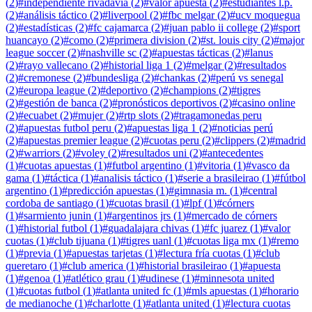
(
2
)
#
independiente rivadavia
(
2
)
#
valor apuesta
(
2
)
#
estudiantes l.p.
(
2
)
#
análisis táctico
(
2
)
#
liverpool
(
2
)
#
fbc melgar
(
2
)
#
ucv moquegua
(
2
)
#
estadísticas
(
2
)
#
fc cajamarca
(
2
)
#
juan pablo ii college
(
2
)
#
sport
huancayo
(
2
)
#
como
(
2
)
#
primera division
(
2
)
#
st. louis city
(
2
)
#
major
league soccer
(
2
)
#
nashville sc
(
2
)
#
apuestas tácticas
(
2
)
#
lanus
(
2
)
#
rayo vallecano
(
2
)
#
historial liga 1
(
2
)
#
melgar
(
2
)
#
resultados
(
2
)
#
cremonese
(
2
)
#
bundesliga
(
2
)
#
chankas
(
2
)
#
perú vs senegal
(
2
)
#
europa league
(
2
)
#
deportivo
(
2
)
#
champions
(
2
)
#
tigres
(
2
)
#
gestión de banca
(
2
)
#
pronósticos deportivos
(
2
)
#
casino online
(
2
)
#
ecuabet
(
2
)
#
mujer
(
2
)
#
rtp slots
(
2
)
#
tragamonedas peru
(
2
)
#
apuestas futbol peru
(
2
)
#
apuestas liga 1
(
2
)
#
noticias perú
(
2
)
#
apuestas premier league
(
2
)
#
cuotas peru
(
2
)
#
clippers
(
2
)
#
madrid
(
2
)
#
warriors
(
2
)
#
voley
(
2
)
#
resultados uni
(
2
)
#
antecedentes
(
1
)
#
cuotas apuestas
(
1
)
#
futbol argentino
(
1
)
#
vitoria
(
1
)
#
vasco da
gama
(
1
)
#
táctica
(
1
)
#
analisis táctico
(
1
)
#
serie a brasileirao
(
1
)
#
fútbol
argentino
(
1
)
#
predicción apuestas
(
1
)
#
gimnasia m.
(
1
)
#
central
cordoba de santiago
(
1
)
#
cuotas brasil
(
1
)
#
lpf
(
1
)
#
córners
(
1
)
#
sarmiento junin
(
1
)
#
argentinos jrs
(
1
)
#
mercado de córners
(
1
)
#
historial futbol
(
1
)
#
guadalajara chivas
(
1
)
#
fc juarez
(
1
)
#
valor
cuotas
(
1
)
#
club tijuana
(
1
)
#
tigres uanl
(
1
)
#
cuotas liga mx
(
1
)
#
remo
(
1
)
#
previa
(
1
)
#
apuestas tarjetas
(
1
)
#
lectura fría cuotas
(
1
)
#
club
queretaro
(
1
)
#
club america
(
1
)
#
historial brasileirao
(
1
)
#
apuesta
(
1
)
#
genoa
(
1
)
#
atlético grau
(
1
)
#
udinese
(
1
)
#
minnesota united
(
1
)
#
cuotas futbol
(
1
)
#
atlanta united fc
(
1
)
#
mls apuestas
(
1
)
#
horario
de medianoche
(
1
)
#
charlotte
(
1
)
#
atlanta united
(
1
)
#
lectura cuotas