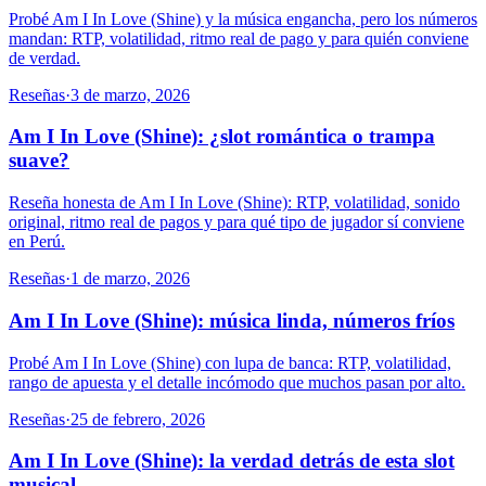
Probé Am I In Love (Shine) y la música engancha, pero los números
mandan: RTP, volatilidad, ritmo real de pago y para quién conviene
de verdad.
Reseñas
·
3 de marzo, 2026
Am I In Love (Shine): ¿slot romántica o trampa
suave?
Reseña honesta de Am I In Love (Shine): RTP, volatilidad, sonido
original, ritmo real de pagos y para qué tipo de jugador sí conviene
en Perú.
Reseñas
·
1 de marzo, 2026
Am I In Love (Shine): música linda, números fríos
Probé Am I In Love (Shine) con lupa de banca: RTP, volatilidad,
rango de apuesta y el detalle incómodo que muchos pasan por alto.
Reseñas
·
25 de febrero, 2026
Am I In Love (Shine): la verdad detrás de esta slot
musical