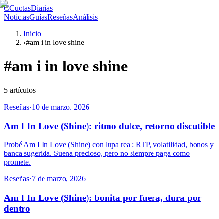
C
CuotasDiarias
Noticias
Guías
Reseñas
Análisis
Inicio
›
#am i in love shine
#
am i in love shine
5
artículos
Reseñas
·
10 de marzo, 2026
Am I In Love (Shine): ritmo dulce, retorno discutible
Probé Am I In Love (Shine) con lupa real: RTP, volatilidad, bonos y
banca sugerida. Suena precioso, pero no siempre paga como
promete.
Reseñas
·
7 de marzo, 2026
Am I In Love (Shine): bonita por fuera, dura por
dentro