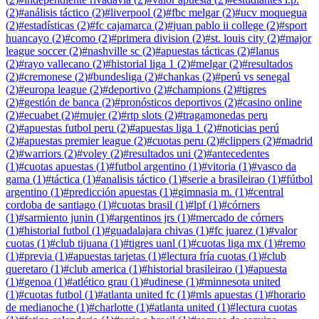
(
2
)
#
análisis táctico
(
2
)
#
liverpool
(
2
)
#
fbc melgar
(
2
)
#
ucv moquegua
(
2
)
#
estadísticas
(
2
)
#
fc cajamarca
(
2
)
#
juan pablo ii college
(
2
)
#
sport
huancayo
(
2
)
#
como
(
2
)
#
primera division
(
2
)
#
st. louis city
(
2
)
#
major
league soccer
(
2
)
#
nashville sc
(
2
)
#
apuestas tácticas
(
2
)
#
lanus
(
2
)
#
rayo vallecano
(
2
)
#
historial liga 1
(
2
)
#
melgar
(
2
)
#
resultados
(
2
)
#
cremonese
(
2
)
#
bundesliga
(
2
)
#
chankas
(
2
)
#
perú vs senegal
(
2
)
#
europa league
(
2
)
#
deportivo
(
2
)
#
champions
(
2
)
#
tigres
(
2
)
#
gestión de banca
(
2
)
#
pronósticos deportivos
(
2
)
#
casino online
(
2
)
#
ecuabet
(
2
)
#
mujer
(
2
)
#
rtp slots
(
2
)
#
tragamonedas peru
(
2
)
#
apuestas futbol peru
(
2
)
#
apuestas liga 1
(
2
)
#
noticias perú
(
2
)
#
apuestas premier league
(
2
)
#
cuotas peru
(
2
)
#
clippers
(
2
)
#
madrid
(
2
)
#
warriors
(
2
)
#
voley
(
2
)
#
resultados uni
(
2
)
#
antecedentes
(
1
)
#
cuotas apuestas
(
1
)
#
futbol argentino
(
1
)
#
vitoria
(
1
)
#
vasco da
gama
(
1
)
#
táctica
(
1
)
#
analisis táctico
(
1
)
#
serie a brasileirao
(
1
)
#
fútbol
argentino
(
1
)
#
predicción apuestas
(
1
)
#
gimnasia m.
(
1
)
#
central
cordoba de santiago
(
1
)
#
cuotas brasil
(
1
)
#
lpf
(
1
)
#
córners
(
1
)
#
sarmiento junin
(
1
)
#
argentinos jrs
(
1
)
#
mercado de córners
(
1
)
#
historial futbol
(
1
)
#
guadalajara chivas
(
1
)
#
fc juarez
(
1
)
#
valor
cuotas
(
1
)
#
club tijuana
(
1
)
#
tigres uanl
(
1
)
#
cuotas liga mx
(
1
)
#
remo
(
1
)
#
previa
(
1
)
#
apuestas tarjetas
(
1
)
#
lectura fría cuotas
(
1
)
#
club
queretaro
(
1
)
#
club america
(
1
)
#
historial brasileirao
(
1
)
#
apuesta
(
1
)
#
genoa
(
1
)
#
atlético grau
(
1
)
#
udinese
(
1
)
#
minnesota united
(
1
)
#
cuotas futbol
(
1
)
#
atlanta united fc
(
1
)
#
mls apuestas
(
1
)
#
horario
de medianoche
(
1
)
#
charlotte
(
1
)
#
atlanta united
(
1
)
#
lectura cuotas