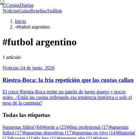
C
CuotasDiarias
Noticias
Guías
Reseñas
Análisis
Inicio
›
#futbol argentino
#
futbol argentino
1
artículo
Noticias
·
24 de junio, 2026
Riestra-Boca: la fría repetición que las cuotas callan
El cruce Riestra-Boca repite un patrón de juego áspero y pocos
goles. ¿Están las cuotas reflejando esa tendencia histórica o solo el
peso de la camiseta?
Todas las etiquetas
#
apuestas fútbol
(
64
)
#
serie a
(
23
)
#
liga profesional
(
17
)
#
apuestas
futbol
(
17
)
#
apuestas deportivas
(
17
)
#
apuestas en vivo
(
14
)
#
historial
(
13
)
#
cuotas
(
11
)
#
la liga
(
11
)
#
apuestas nba
(
11
)
#
lakers