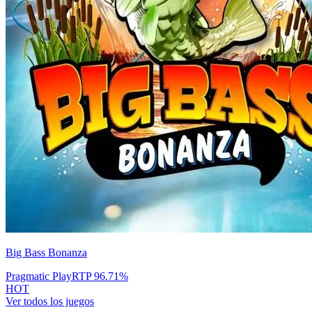
Big Bass Bonanza
Pragmatic Play
RTP
96.71
%
HOT
Ver todos los juegos