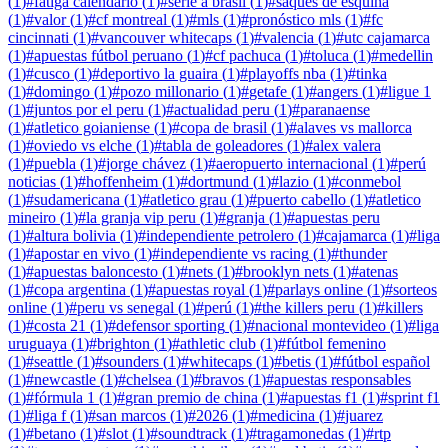
(
1
)
#
fatiga calendario
(
1
)
#
serie a brasil
(
1
)
#
saques de esquina
(
1
)
#
valor
(
1
)
#
cf montreal
(
1
)
#
mls
(
1
)
#
pronóstico mls
(
1
)
#
fc
cincinnati
(
1
)
#
vancouver whitecaps
(
1
)
#
valencia
(
1
)
#
utc cajamarca
(
1
)
#
apuestas fútbol peruano
(
1
)
#
cf pachuca
(
1
)
#
toluca
(
1
)
#
medellin
(
1
)
#
cusco
(
1
)
#
deportivo la guaira
(
1
)
#
playoffs nba
(
1
)
#
tinka
(
1
)
#
domingo
(
1
)
#
pozo millonario
(
1
)
#
getafe
(
1
)
#
angers
(
1
)
#
ligue 1
(
1
)
#
juntos por el peru
(
1
)
#
actualidad peru
(
1
)
#
paranaense
(
1
)
#
atletico goianiense
(
1
)
#
copa de brasil
(
1
)
#
alaves vs mallorca
(
1
)
#
oviedo vs elche
(
1
)
#
tabla de goleadores
(
1
)
#
alex valera
(
1
)
#
puebla
(
1
)
#
jorge chávez
(
1
)
#
aeropuerto internacional
(
1
)
#
perú
noticias
(
1
)
#
hoffenheim
(
1
)
#
dortmund
(
1
)
#
lazio
(
1
)
#
conmebol
(
1
)
#
sudamericana
(
1
)
#
atletico grau
(
1
)
#
puerto cabello
(
1
)
#
atletico
mineiro
(
1
)
#
la granja vip peru
(
1
)
#
granja
(
1
)
#
apuestas peru
(
1
)
#
altura bolivia
(
1
)
#
independiente petrolero
(
1
)
#
cajamarca
(
1
)
#
liga
(
1
)
#
apostar en vivo
(
1
)
#
independiente vs racing
(
1
)
#
thunder
(
1
)
#
apuestas baloncesto
(
1
)
#
nets
(
1
)
#
brooklyn nets
(
1
)
#
atenas
(
1
)
#
copa argentina
(
1
)
#
apuestas royal
(
1
)
#
parlays online
(
1
)
#
sorteos
online
(
1
)
#
peru vs senegal
(
1
)
#
perú
(
1
)
#
the killers peru
(
1
)
#
killers
(
1
)
#
costa 21
(
1
)
#
defensor sporting
(
1
)
#
nacional montevideo
(
1
)
#
liga
uruguaya
(
1
)
#
brighton
(
1
)
#
athletic club
(
1
)
#
fútbol femenino
(
1
)
#
seattle
(
1
)
#
sounders
(
1
)
#
whitecaps
(
1
)
#
betis
(
1
)
#
fútbol español
(
1
)
#
newcastle
(
1
)
#
chelsea
(
1
)
#
bravos
(
1
)
#
apuestas responsables
(
1
)
#
fórmula 1
(
1
)
#
gran premio de china
(
1
)
#
apuestas f1
(
1
)
#
sprint f1
(
1
)
#
liga f
(
1
)
#
san marcos
(
1
)
#
2026
(
1
)
#
medicina
(
1
)
#
juarez
(
1
)
#
betano
(
1
)
#
slot
(
1
)
#
soundtrack
(
1
)
#
tragamonedas
(
1
)
#
rtp