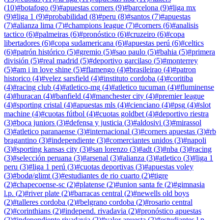
(
10
)
#
botafogo
(
9
)
#
apuestas corners
(
9
)
#
barcelona
(
9
)
#
liga mx
(
9
)
#
liga 1
(
9
)
#
probabilidad
(
8
)
#
peru
(
8
)
#
santos
(
7
)
#
apuestas
(
7
)
#
alianza lima
(
7
)
#
champions league
(
7
)
#
corners
(
6
)
#
analisis
tactico
(
6
)
#
palmeiras
(
6
)
#
pronóstico
(
6
)
#
cruzeiro
(
6
)
#
copa
libertadores
(
6
)
#
copa sudamericana
(
6
)
#
apuestas perú
(
6
)
#
celtics
(
6
)
#
patrón histórico
(
5
)
#
gremio
(
5
)
#
sao paulo
(
5
)
#
bahia
(
5
)
#
primera
división
(
5
)
#
real madrid
(
5
)
#
deportivo garcilaso
(
5
)
#
monterrey
(
5
)
#
am i in love shine
(
5
)
#
flamengo
(
4
)
#
brasileirao
(
4
)
#
patron
historico
(
4
)
#
velez sarsfield
(
4
)
#
instituto cordoba
(
4
)
#
coritiba
(
4
)
#
racing club
(
4
)
#
atletico-mg
(
4
)
#
atletico tucuman
(
4
)
#
fluminense
(
4
)
#
huracan
(
4
)
#
banfield
(
4
)
#
manchester city
(
4
)
#
premier league
(
4
)
#
sporting cristal
(
4
)
#
apuestas mls
(
4
)
#
cienciano
(
4
)
#
psg
(
4
)
#
slot
machine
(
4
)
#
cuotas fútbol
(
4
)
#
cuotas goldbet
(
4
)
#
deportivo riestra
(
3
)
#
boca juniors
(
3
)
#
defensa y justicia
(
3
)
#
aldosivi
(
3
)
#
mirassol
(
3
)
#
atletico paranaense
(
3
)
#
internacional
(
3
)
#
corners apuestas
(
3
)
#
rb
bragantino
(
3
)
#
independiente
(
3
)
#
comerciantes unidos
(
3
)
#
napoli
(
3
)
#
sporting kansas city
(
3
)
#
san lorenzo
(
3
)
#
adt
(
3
)
#
nba
(
3
)
#
racing
(
3
)
#
selección peruana
(
3
)
#
arsenal
(
3
)
#
alianza
(
3
)
#
atletico
(
3
)
#
liga 1
peru
(
3
)
#
liga 1 perú
(
3
)
#
cuotas deportivas
(
3
)
#
apuestas voley
(
3
)
#
bodø/glimt
(
3
)
#
estudiantes de rio cuarto
(
2
)
#
tigre
(
2
)
#
chapecoense-sc
(
2
)
#
platense
(
2
)
#
union santa fe
(
2
)
#
gimnasia
l.p.
(
2
)
#
river plate
(
2
)
#
barracas central
(
2
)
#
newells old boys
(
2
)
#
talleres cordoba
(
2
)
#
belgrano cordoba
(
2
)
#
rosario central
(
2
)
#
corinthians
(
2
)
#
independ. rivadavia
(
2
)
#
pronóstico apuestas
(
2
)
#
independiente rivadavia
(
2
)
#
valor apuesta
(
2
)
#
estudiantes l.p.