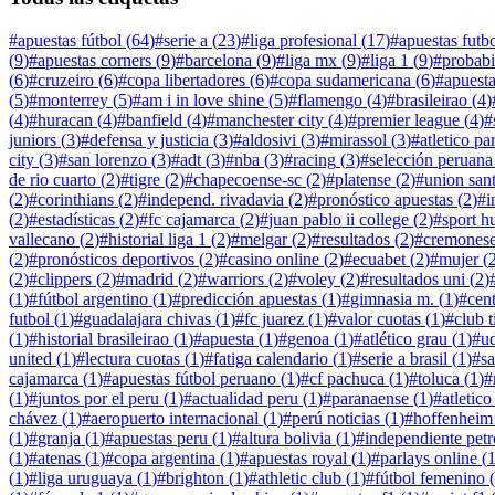
#
apuestas fútbol
(
64
)
#
serie a
(
23
)
#
liga profesional
(
17
)
#
apuestas futb
(
9
)
#
apuestas corners
(
9
)
#
barcelona
(
9
)
#
liga mx
(
9
)
#
liga 1
(
9
)
#
probabi
(
6
)
#
cruzeiro
(
6
)
#
copa libertadores
(
6
)
#
copa sudamericana
(
6
)
#
apuesta
(
5
)
#
monterrey
(
5
)
#
am i in love shine
(
5
)
#
flamengo
(
4
)
#
brasileirao
(
4
)
(
4
)
#
huracan
(
4
)
#
banfield
(
4
)
#
manchester city
(
4
)
#
premier league
(
4
)
#
juniors
(
3
)
#
defensa y justicia
(
3
)
#
aldosivi
(
3
)
#
mirassol
(
3
)
#
atletico p
city
(
3
)
#
san lorenzo
(
3
)
#
adt
(
3
)
#
nba
(
3
)
#
racing
(
3
)
#
selección peruana
de rio cuarto
(
2
)
#
tigre
(
2
)
#
chapecoense-sc
(
2
)
#
platense
(
2
)
#
union sant
(
2
)
#
corinthians
(
2
)
#
independ. rivadavia
(
2
)
#
pronóstico apuestas
(
2
)
#
i
(
2
)
#
estadísticas
(
2
)
#
fc cajamarca
(
2
)
#
juan pablo ii college
(
2
)
#
sport h
vallecano
(
2
)
#
historial liga 1
(
2
)
#
melgar
(
2
)
#
resultados
(
2
)
#
cremones
(
2
)
#
pronósticos deportivos
(
2
)
#
casino online
(
2
)
#
ecuabet
(
2
)
#
mujer
(
(
2
)
#
clippers
(
2
)
#
madrid
(
2
)
#
warriors
(
2
)
#
voley
(
2
)
#
resultados uni
(
2
)
(
1
)
#
fútbol argentino
(
1
)
#
predicción apuestas
(
1
)
#
gimnasia m.
(
1
)
#
cen
futbol
(
1
)
#
guadalajara chivas
(
1
)
#
fc juarez
(
1
)
#
valor cuotas
(
1
)
#
club t
(
1
)
#
historial brasileirao
(
1
)
#
apuesta
(
1
)
#
genoa
(
1
)
#
atlético grau
(
1
)
#
u
united
(
1
)
#
lectura cuotas
(
1
)
#
fatiga calendario
(
1
)
#
serie a brasil
(
1
)
#
s
cajamarca
(
1
)
#
apuestas fútbol peruano
(
1
)
#
cf pachuca
(
1
)
#
toluca
(
1
)
#
(
1
)
#
juntos por el peru
(
1
)
#
actualidad peru
(
1
)
#
paranaense
(
1
)
#
atletic
chávez
(
1
)
#
aeropuerto internacional
(
1
)
#
perú noticias
(
1
)
#
hoffenheim
(
1
)
#
granja
(
1
)
#
apuestas peru
(
1
)
#
altura bolivia
(
1
)
#
independiente petr
(
1
)
#
atenas
(
1
)
#
copa argentina
(
1
)
#
apuestas royal
(
1
)
#
parlays online
(
(
1
)
#
liga uruguaya
(
1
)
#
brighton
(
1
)
#
athletic club
(
1
)
#
fútbol femenino
(