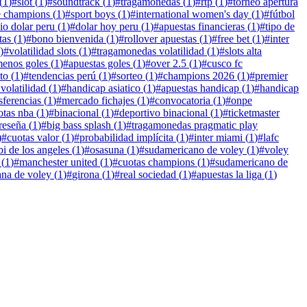
(
1
)
#
slot
(
1
)
#
soundtrack
(
1
)
#
tragamonedas
(
1
)
#
rtp
(
1
)
#
torneo apertura
e champions
(
1
)
#
sport boys
(
1
)
#
international women's day
(
1
)
#
fútbol
io dolar peru
(
1
)
#
dolar hoy peru
(
1
)
#
apuestas financieras
(
1
)
#
tipo de
tas
(
1
)
#
bono bienvenida
(
1
)
#
rollover apuestas
(
1
)
#
free bet
(
1
)
#
inter
)
#
volatilidad slots
(
1
)
#
tragamonedas volatilidad
(
1
)
#
slots alta
enos goles
(
1
)
#
apuestas goles
(
1
)
#
over 2.5
(
1
)
#
cusco fc
to
(
1
)
#
tendencias perú
(
1
)
#
sorteo
(
1
)
#
champions 2026
(
1
)
#
premier
 volatilidad
(
1
)
#
handicap asiatico
(
1
)
#
apuestas handicap
(
1
)
#
handicap
sferencias
(
1
)
#
mercado fichajes
(
1
)
#
convocatoria
(
1
)
#
onpe
otas nba
(
1
)
#
binacional
(
1
)
#
deportivo binacional
(
1
)
#
ticketmaster
reseña
(
1
)
#
big bass splash
(
1
)
#
tragamonedas pragmatic play
)
#
cuotas valor
(
1
)
#
probabilidad implícita
(
1
)
#
inter miami
(
1
)
#
lafc
bi de los angeles
(
1
)
#
osasuna
(
1
)
#
sudamericano de voley
(
1
)
#
voley
(
1
)
#
manchester united
(
1
)
#
cuotas champions
(
1
)
#
sudamericano de
ana de voley
(
1
)
#
girona
(
1
)
#
real sociedad
(
1
)
#
apuestas la liga
(
1
)