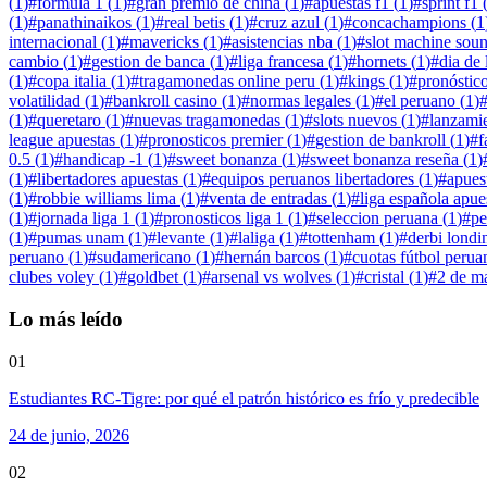
(
1
)
#
fórmula 1
(
1
)
#
gran premio de china
(
1
)
#
apuestas f1
(
1
)
#
sprint f1
(
1
)
#
panathinaikos
(
1
)
#
real betis
(
1
)
#
cruz azul
(
1
)
#
concachampions
(
1
internacional
(
1
)
#
mavericks
(
1
)
#
asistencias nba
(
1
)
#
slot machine sou
cambio
(
1
)
#
gestion de banca
(
1
)
#
liga francesa
(
1
)
#
hornets
(
1
)
#
dia de 
(
1
)
#
copa italia
(
1
)
#
tragamonedas online peru
(
1
)
#
kings
(
1
)
#
pronóstic
volatilidad
(
1
)
#
bankroll casino
(
1
)
#
normas legales
(
1
)
#
el peruano
(
1
)
(
1
)
#
queretaro
(
1
)
#
nuevas tragamonedas
(
1
)
#
slots nuevos
(
1
)
#
lanzamie
league apuestas
(
1
)
#
pronosticos premier
(
1
)
#
gestion de bankroll
(
1
)
#
f
0.5
(
1
)
#
handicap -1
(
1
)
#
sweet bonanza
(
1
)
#
sweet bonanza reseña
(
1
)
(
1
)
#
libertadores apuestas
(
1
)
#
equipos peruanos libertadores
(
1
)
#
apues
(
1
)
#
robbie williams lima
(
1
)
#
venta de entradas
(
1
)
#
liga española apue
(
1
)
#
jornada liga 1
(
1
)
#
pronosticos liga 1
(
1
)
#
seleccion peruana
(
1
)
#
pe
(
1
)
#
pumas unam
(
1
)
#
levante
(
1
)
#
laliga
(
1
)
#
tottenham
(
1
)
#
derbi londi
peruano
(
1
)
#
sudamericano
(
1
)
#
hernán barcos
(
1
)
#
cuotas fútbol perua
clubes voley
(
1
)
#
goldbet
(
1
)
#
arsenal vs wolves
(
1
)
#
cristal
(
1
)
#
2 de m
Lo más leído
01
Estudiantes RC-Tigre: por qué el patrón histórico es frío y predecible
24 de junio, 2026
02