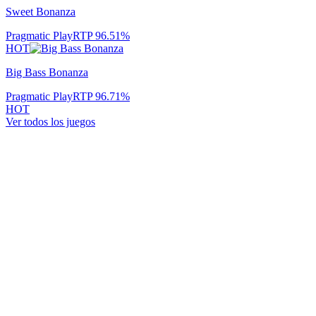
Sweet Bonanza
Pragmatic Play
RTP
96.51
%
HOT
Big Bass Bonanza
Pragmatic Play
RTP
96.71
%
HOT
Ver todos los juegos