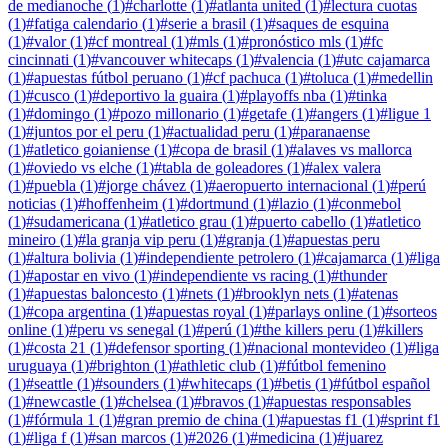
de medianoche
(
1
)
#
charlotte
(
1
)
#
atlanta united
(
1
)
#
lectura cuotas
(
1
)
#
fatiga calendario
(
1
)
#
serie a brasil
(
1
)
#
saques de esquina
(
1
)
#
valor
(
1
)
#
cf montreal
(
1
)
#
mls
(
1
)
#
pronóstico mls
(
1
)
#
fc
cincinnati
(
1
)
#
vancouver whitecaps
(
1
)
#
valencia
(
1
)
#
utc cajamarca
(
1
)
#
apuestas fútbol peruano
(
1
)
#
cf pachuca
(
1
)
#
toluca
(
1
)
#
medellin
(
1
)
#
cusco
(
1
)
#
deportivo la guaira
(
1
)
#
playoffs nba
(
1
)
#
tinka
(
1
)
#
domingo
(
1
)
#
pozo millonario
(
1
)
#
getafe
(
1
)
#
angers
(
1
)
#
ligue 1
(
1
)
#
juntos por el peru
(
1
)
#
actualidad peru
(
1
)
#
paranaense
(
1
)
#
atletico goianiense
(
1
)
#
copa de brasil
(
1
)
#
alaves vs mallorca
(
1
)
#
oviedo vs elche
(
1
)
#
tabla de goleadores
(
1
)
#
alex valera
(
1
)
#
puebla
(
1
)
#
jorge chávez
(
1
)
#
aeropuerto internacional
(
1
)
#
perú
noticias
(
1
)
#
hoffenheim
(
1
)
#
dortmund
(
1
)
#
lazio
(
1
)
#
conmebol
(
1
)
#
sudamericana
(
1
)
#
atletico grau
(
1
)
#
puerto cabello
(
1
)
#
atletico
mineiro
(
1
)
#
la granja vip peru
(
1
)
#
granja
(
1
)
#
apuestas peru
(
1
)
#
altura bolivia
(
1
)
#
independiente petrolero
(
1
)
#
cajamarca
(
1
)
#
liga
(
1
)
#
apostar en vivo
(
1
)
#
independiente vs racing
(
1
)
#
thunder
(
1
)
#
apuestas baloncesto
(
1
)
#
nets
(
1
)
#
brooklyn nets
(
1
)
#
atenas
(
1
)
#
copa argentina
(
1
)
#
apuestas royal
(
1
)
#
parlays online
(
1
)
#
sorteos
online
(
1
)
#
peru vs senegal
(
1
)
#
perú
(
1
)
#
the killers peru
(
1
)
#
killers
(
1
)
#
costa 21
(
1
)
#
defensor sporting
(
1
)
#
nacional montevideo
(
1
)
#
liga
uruguaya
(
1
)
#
brighton
(
1
)
#
athletic club
(
1
)
#
fútbol femenino
(
1
)
#
seattle
(
1
)
#
sounders
(
1
)
#
whitecaps
(
1
)
#
betis
(
1
)
#
fútbol español
(
1
)
#
newcastle
(
1
)
#
chelsea
(
1
)
#
bravos
(
1
)
#
apuestas responsables
(
1
)
#
fórmula 1
(
1
)
#
gran premio de china
(
1
)
#
apuestas f1
(
1
)
#
sprint f1
(
1
)
#
liga f
(
1
)
#
san marcos
(
1
)
#
2026
(
1
)
#
medicina
(
1
)
#
juarez