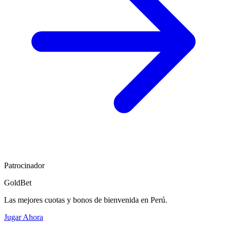
Patrocinador
GoldBet
Las mejores cuotas y bonos de bienvenida en Perú.
Jugar Ahora