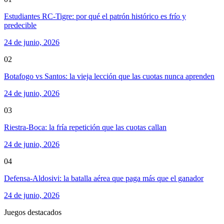
Estudiantes RC-Tigre: por qué el patrón histórico es frío y
predecible
24 de junio, 2026
02
Botafogo vs Santos: la vieja lección que las cuotas nunca aprenden
24 de junio, 2026
03
Riestra-Boca: la fría repetición que las cuotas callan
24 de junio, 2026
04
Defensa-Aldosivi: la batalla aérea que paga más que el ganador
24 de junio, 2026
Juegos destacados