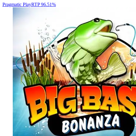
Pragmatic Play
RTP
96.51
%