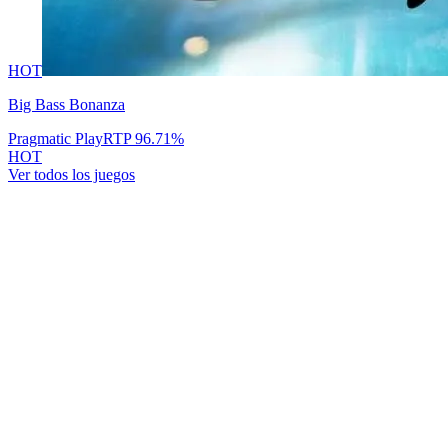
HOT
Big Bass Bonanza
Pragmatic Play
RTP
96.71
%
HOT
Ver todos los juegos