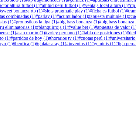
actor altura futbol
(
1
)
#
altitud peru futbol
(
1
)
#
ventaja local altura
(
1
)
#
rtp
#
sweet bonanza rtp
(
1
)
#
slots pragmatic play
(
1
)
#
fichajes futbol
(
1
)
#
tran
tas combinadas
(
1
)
#
parlay
(
1
)
#
acumulador
(
1
)
#
apuesta multiple
(
1
)
#
cu
stas
(
1
)
#
pronosticos la liga
(
1
)
#
big bass bonanza
(
1
)
#
big bass bonanza 
ru eliminatorias
(
1
)
#
blanquirroja
(
1
)
#
value bet
(
1
)
#
apuestas de valor
(
1
nense
(
1
)
#
san martín
(
1
)
#
vóley peruano
(
1
)
#
tabla de posiciones
(
1
)
#
der
no
(
1
)
#
partidos de hoy
(
1
)
#
horarios tv
(
1
)
#
cuotas perú
(
1
)
#
universitario
ayo
(
1
)
#
benfica
(
1
)
#
galatasaray
(
1
)
#
juventus
(
1
)
#
geminis
(
1
)
#
liga peru