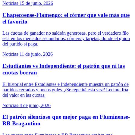
Noticias
·
15 de junio, 2026
Chapecoense-Flamengo: el córner que vale más que
el favorito
Las cuotas de ganador no saldrán generosas, pero el verdadero filo
está en los mercados secundarios: córners y tarjetas, donde el guion
del partido sí paga.
Noticias
·
11 de junio, 2026
Estudiantes vs Independiente: el patrón que ni las
cuotas borran
El historial entre Estudiantes e Independiente muestra un patrón de
partidos cerrados y pocos goles. ¿Se repetirá esta vez? Lectura fría
del valor en las cuotas.
Noticias
·
4 de junio, 2026
El patrón silencioso que mejor paga en Fluminense-
RB Bragantino