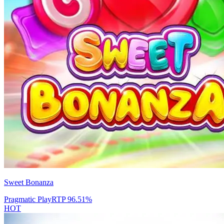
Sweet Bonanza
Pragmatic Play
RTP
96.51
%
HOT