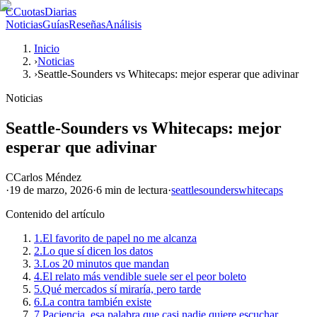
C
CuotasDiarias
Noticias
Guías
Reseñas
Análisis
Inicio
›
Noticias
›
Seattle-Sounders vs Whitecaps: mejor esperar que adivinar
Noticias
Seattle-Sounders vs Whitecaps: mejor
esperar que adivinar
C
Carlos Méndez
·
19 de marzo, 2026
·
6 min
de lectura
·
seattle
sounders
whitecaps
Contenido del artículo
1.
El favorito de papel no me alcanza
2.
Lo que sí dicen los datos
3.
Los 20 minutos que mandan
4.
El relato más vendible suele ser el peor boleto
5.
Qué mercados sí miraría, pero tarde
6.
La contra también existe
7.
Paciencia, esa palabra que casi nadie quiere escuchar