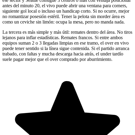
ese sector y Seattle consigue 3 centros o más con ventaja posicional
antes del minuto 20, el vivo puede abrir una ventana para corners,
siguiente gol local o incluso un handicap corto. Si no ocurre, mejor
no romantizar posesión estéril. Tener la pelota sin morder área es
como un ceviche sin limón: ocupa la mesa, pero no manda nada.
La tercera es más simple y más útil: remates dentro del área. No tiros
lejanos para inflar estadísticas. Remates francos. Si entre ambos
equipos suman 2 o 3 llegadas limpias en ese tramo, el over en vivo
puede tener sentido si la línea sigue contenida. Si el partido arranca
trabado, con faltas y mucha descarga hacia atrás, el under tardío
suele pagar mejor que el over comprado por aburrimiento.