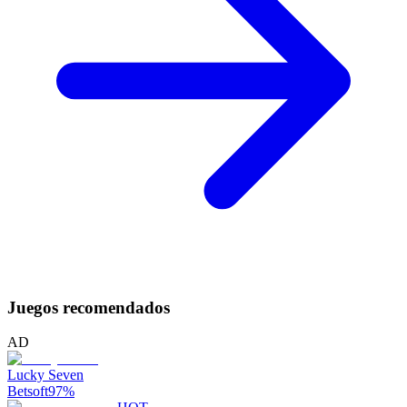
Juegos recomendados
AD
Lucky Seven
Betsoft
97
%