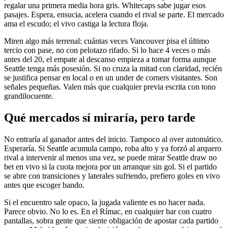
regalar una primera media hora gris. Whitecaps sabe jugar esos
pasajes. Espera, ensucia, acelera cuando el rival se parte. El mercado
ama el escudo; el vivo castiga la lectura floja.
Miren algo más terrenal: cuántas veces Vancouver pisa el último
tercio con pase, no con pelotazo rifado. Si lo hace 4 veces o más
antes del 20, el empate al descanso empieza a tomar forma aunque
Seattle tenga más posesión. Si no cruza la mitad con claridad, recién
se justifica pensar en local o en un under de corners visitantes. Son
señales pequeñas. Valen más que cualquier previa escrita con tono
grandilocuente.
Qué mercados sí miraría, pero tarde
No entraría al ganador antes del inicio. Tampoco al over automático.
Esperaría. Si Seattle acumula campo, roba alto y ya forzó al arquero
rival a intervenir al menos una vez, se puede mirar Seattle draw no
bet en vivo si la cuota mejora por un arranque sin gol. Si el partido
se abre con transiciones y laterales sufriendo, prefiero goles en vivo
antes que escoger bando.
Si el encuentro sale opaco, la jugada valiente es no hacer nada.
Parece obvio. No lo es. En el Rímac, en cualquier bar con cuatro
pantallas, sobra gente que siente obligación de apostar cada partido