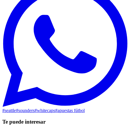
#
seattle
#
sounders
#
whitecaps
#
apuestas fútbol
Te puede interesar