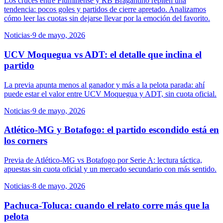
Los cruces entre Fluminense y RB Bragantino repiten una
tendencia: pocos goles y partidos de cierre apretado. Analizamos
cómo leer las cuotas sin dejarse llevar por la emoción del favorito.
Noticias
·
9 de mayo, 2026
UCV Moquegua vs ADT: el detalle que inclina el
partido
La previa apunta menos al ganador y más a la pelota parada: ahí
puede estar el valor entre UCV Moquegua y ADT, sin cuota oficial.
Noticias
·
9 de mayo, 2026
Atlético-MG y Botafogo: el partido escondido está en
los corners
Previa de Atlético-MG vs Botafogo por Serie A: lectura táctica,
apuestas sin cuota oficial y un mercado secundario con más sentido.
Noticias
·
8 de mayo, 2026
Pachuca-Toluca: cuando el relato corre más que la
pelota