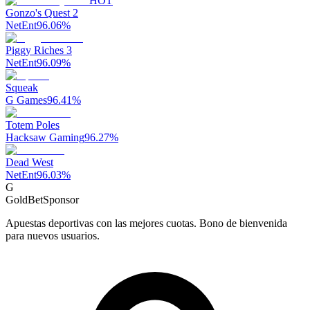
HOT
Gonzo's Quest 2
NetEnt
96.06
%
Piggy Riches 3
NetEnt
96.09
%
Squeak
G Games
96.41
%
Totem Poles
Hacksaw Gaming
96.27
%
Dead West
NetEnt
96.03
%
G
GoldBet
Sponsor
Apuestas deportivas con las mejores cuotas. Bono de bienvenida
para nuevos usuarios.