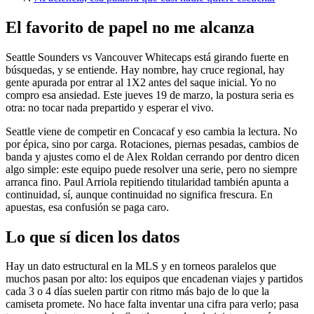
El favorito de papel no me alcanza
Seattle Sounders vs Vancouver Whitecaps está girando fuerte en
búsquedas, y se entiende. Hay nombre, hay cruce regional, hay
gente apurada por entrar al 1X2 antes del saque inicial. Yo no
compro esa ansiedad. Este jueves 19 de marzo, la postura seria es
otra: no tocar nada prepartido y esperar el vivo.
Seattle viene de competir en Concacaf y eso cambia la lectura. No
por épica, sino por carga. Rotaciones, piernas pesadas, cambios de
banda y ajustes como el de Alex Roldan cerrando por dentro dicen
algo simple: este equipo puede resolver una serie, pero no siempre
arranca fino. Paul Arriola repitiendo titularidad también apunta a
continuidad, sí, aunque continuidad no significa frescura. En
apuestas, esa confusión se paga caro.
Lo que sí dicen los datos
Hay un dato estructural en la MLS y en torneos paralelos que
muchos pasan por alto: los equipos que encadenan viajes y partidos
cada 3 o 4 días suelen partir con ritmo más bajo de lo que la
camiseta promete. No hace falta inventar una cifra para verlo; pasa