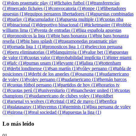
(
1
)
#
slots pragmatic play
(
1
)
#
fichajes futbol
(
1
)
#
transferencias
(
1
)
#
mercado fichajes
(
1
)
#
convocatoria
(
1
)
#
onpe
(
1
)
#
libertadores
apuestas
(
1
)
#
equipos peruanos libertadores
(
1
)
#
apuestas combinadas
(
1
)
#
parlay
(
1
)
#
acumulador
(
1
)
#
apuesta multiple
(
1
)
#
cuotas nba
(
1
)
#
binacional
(
1
)
#
deportivo binacional
(
1
)
#
ticketmaster
(
1
)
#
robbie
williams lima
(
1
)
#
venta de entradas
(
1
)
#
liga española apuestas
(
1
)
#
pronosticos la liga
(
1
)
#
big bass bonanza
(
1
)
#
big bass bonanza
reseña
(
1
)
#
big bass splash
(
1
)
#
tragamonedas pragmatic play
(
1
)
#
jornada liga 1
(
1
)
#
pronosticos liga 1
(
1
)
#
seleccion peruana
(
1
)
#
peru eliminatorias
(
1
)
#
blanquirroja
(
1
)
#
value bet
(
1
)
#
apuestas
de valor
(
1
)
#
cuotas valor
(
1
)
#
probabilidad implícita
(
1
)
#
inter miami
(
1
)
#
lafc
(
1
)
#
pumas unam
(
1
)
#
levante
(
1
)
#
laliga
(
1
)
#
tottenham
(
1
)
#
derbi londinense
(
1
)
#
san martín
(
1
)
#
vóley peruano
(
1
)
#
tabla de
posiciones
(
1
)
#
derbi de los angeles
(
1
)
#
osasuna
(
1
)
#
sudamericano
de voley
(
1
)
#
voley peruano
(
1
)
#
sudamericano
(
1
)
#
hernán barcos
(
1
)
#
cuotas fútbol peruano
(
1
)
#
partidos de hoy
(
1
)
#
horarios tv
(
1
)
#
cuotas perú
(
1
)
#
universitario
(
1
)
#
manchester united
(
1
)
#
cuotas
champions
(
1
)
#
sudamericano de clubes voley
(
1
)
#
goldbet
(
1
)
#
arsenal vs wolves
(
1
)
#
cristal
(
1
)
#
2 de mayo
(
1
)
#
benfica
(
1
)
#
galatasaray
(
1
)
#
juventus
(
1
)
#
geminis
(
1
)
#
liga peruana de voley
(
1
)
#
girona
(
1
)
#
real sociedad
(
1
)
#
apuestas la liga
(
1
)
Lo más leído
01