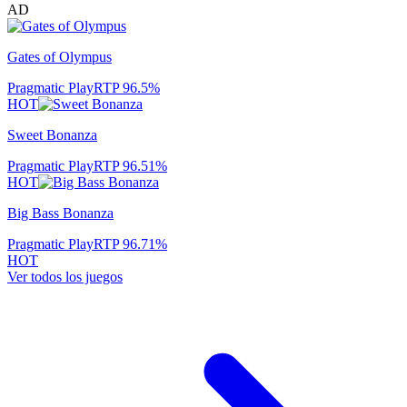
AD
Gates of Olympus
Pragmatic Play
RTP
96.5
%
HOT
Sweet Bonanza
Pragmatic Play
RTP
96.51
%
HOT
Big Bass Bonanza
Pragmatic Play
RTP
96.71
%
HOT
Ver todos los juegos