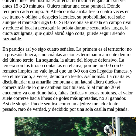
convicciones. Mi postura es directa: no tocaría el ganador sin ver
antes 15 o 20 minutos. Quiero mirar una cosa puntual. Dónde
recupera cada equipo. Si Atlético roba arriba tres o cuatro veces en
ese tramo y obliga a despejes laterales, su probabilidad real sube
aunque el marcador siga 0-0. Si Barcelona se instala en campo rival
y reduce al local a perseguir la pelota durante secuencias largas, la
cuota azulgrana, que quizá abrió algo corta, puede seguir siendo
razonable.
En partidos así yo sigo cuatro señales. La primera es el territorio: no
la posesión hueca, sino cuántas acciones terminan realmente dentro
del último tercio. La segunda, la altura del bloque defensivo. La
tercera son los tiros o contactos en el área, porque un 0-0 con 0
remates limpios no vale igual que un 0-0 con dos llegadas francas, y
eso el mercado, a veces, demora en leerlo. Así nomás. La cuarta es
disciplinaria: una amarilla temprana a un lateral altera duelos y
corners más de lo que cambian los titulares. Si al minuto 20 el
encuentro va con ritmo bajo, faltas tácticas y pocas rupturas, el valor
suele correrse hacia líneas de goles más apretadas, no al ganador.
Así de simple. Puede sentirse como un ajedrez mojado: lento,
pesado, raro de verdad, y decidido por una sola casilla mal pisada.