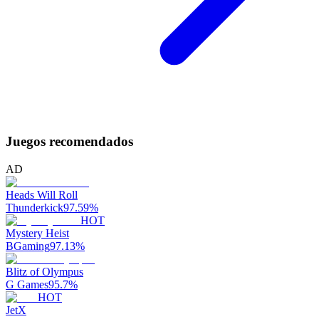
Juegos recomendados
AD
Heads Will Roll
Thunderkick
97.59
%
HOT
Mystery Heist
BGaming
97.13
%
Blitz of Olympus
G Games
95.7
%
HOT
JetX