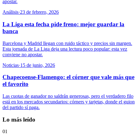
apostar.
Análisis
·
23 de febrero, 2026
La Liga esta fecha pide freno: mejor guardar la
banca
Barcelona y Madrid llegan con ruido táctico y precios sin margen.
Esta jornada de La Liga deja una lectura poco popular: esta vez
conviene no apostar.
Noticias
·
15 de junio, 2026
Chapecoense-Flamengo: el córner que vale más que
el favorito
Las cuotas de ganador no saldrán generosas, pero el verdadero filo
está en los mercados secundarios: córners y tarjetas, donde el guion
del partido sí paga.
Lo más leído
01