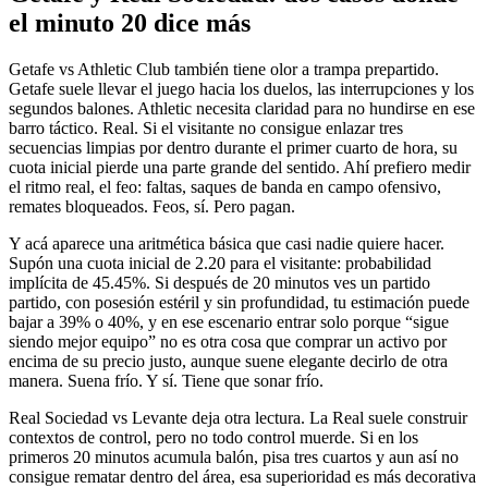
el minuto 20 dice más
Getafe vs Athletic Club también tiene olor a trampa prepartido.
Getafe suele llevar el juego hacia los duelos, las interrupciones y los
segundos balones. Athletic necesita claridad para no hundirse en ese
barro táctico. Real. Si el visitante no consigue enlazar tres
secuencias limpias por dentro durante el primer cuarto de hora, su
cuota inicial pierde una parte grande del sentido. Ahí prefiero medir
el ritmo real, el feo: faltas, saques de banda en campo ofensivo,
remates bloqueados. Feos, sí. Pero pagan.
Y acá aparece una aritmética básica que casi nadie quiere hacer.
Supón una cuota inicial de 2.20 para el visitante: probabilidad
implícita de 45.45%. Si después de 20 minutos ves un partido
partido, con posesión estéril y sin profundidad, tu estimación puede
bajar a 39% o 40%, y en ese escenario entrar solo porque “sigue
siendo mejor equipo” no es otra cosa que comprar un activo por
encima de su precio justo, aunque suene elegante decirlo de otra
manera. Suena frío. Y sí. Tiene que sonar frío.
Real Sociedad vs Levante deja otra lectura. La Real suele construir
contextos de control, pero no todo control muerde. Si en los
primeros 20 minutos acumula balón, pisa tres cuartos y aun así no
consigue rematar dentro del área, esa superioridad es más decorativa