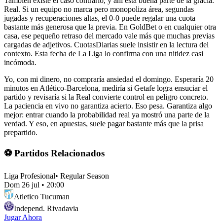
También existe el caso contrario, y ahí está buena parte de la gracia.
Real. Si un equipo no marca pero monopoliza área, segundas
jugadas y recuperaciones altas, el 0-0 puede regalar una cuota
bastante más generosa que la previa. En GoldBet o en cualquier otra
casa, ese pequeño retraso del mercado vale más que muchas previas
cargadas de adjetivos. CuotasDiarias suele insistir en la lectura del
contexto. Esta fecha de La Liga lo confirma con una nitidez casi
incómoda.
Yo, con mi dinero, no compraría ansiedad el domingo. Esperaría 20
minutos en Atlético-Barcelona, mediría si Getafe logra ensuciar el
partido y revisaría si la Real convierte control en peligro concreto.
La paciencia en vivo no garantiza acierto. Eso pesa. Garantiza algo
mejor: entrar cuando la probabilidad real ya mostró una parte de la
verdad. Y eso, en apuestas, suele pagar bastante más que la prisa
prepartido.
⚽ Partidos Relacionados
Liga Profesional
•
Regular Season
Dom 26 jul
•
20:00
Atletico Tucuman
Independ. Rivadavia
Jugar Ahora