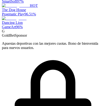
SmartSoft
97
%
HOT
The Dog House
Pragmatic Play
96.51
%
Dancing Lion
GameArt
96
%
G
GoldBet
Sponsor
Apuestas deportivas con las mejores cuotas. Bono de bienvenida
para nuevos usuarios.