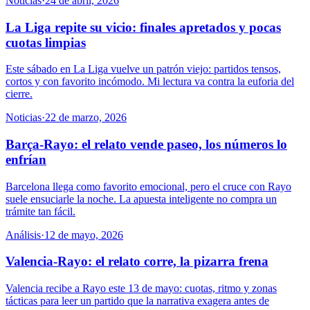
Noticias
·
24 de abril, 2026
La Liga repite su vicio: finales apretados y pocas
cuotas limpias
Este sábado en La Liga vuelve un patrón viejo: partidos tensos,
cortos y con favorito incómodo. Mi lectura va contra la euforia del
cierre.
Noticias
·
22 de marzo, 2026
Barça-Rayo: el relato vende paseo, los números lo
enfrían
Barcelona llega como favorito emocional, pero el cruce con Rayo
suele ensuciarle la noche. La apuesta inteligente no compra un
trámite tan fácil.
Análisis
·
12 de mayo, 2026
Valencia-Rayo: el relato corre, la pizarra frena
Valencia recibe a Rayo este 13 de mayo: cuotas, ritmo y zonas
tácticas para leer un partido que la narrativa exagera antes de