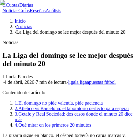
C
CuotasDiarias
Noticias
Guías
Reseñas
Análisis
Inicio
›
Noticias
›
La Liga del domingo se lee mejor después del minuto 20
Noticias
La Liga del domingo se lee mejor después
del minuto 20
L
Lucía Paredes
·
4 de abril, 2026
·
7 min
de lectura
·
liga
la liga
apuestas fútbol
Contenido del artículo
1.
El domingo no pide valentía, pide paciencia
2.
Atlético vs Barcelona: el laboratorio perfecto para esperar
3.
Getafe y Real Sociedad: dos casos donde el minuto 20 dice
más
4.
Qué mirar en los primeros 20 minutos
La pizarra sigue en blanco, el césped todavía no carga marcas y,