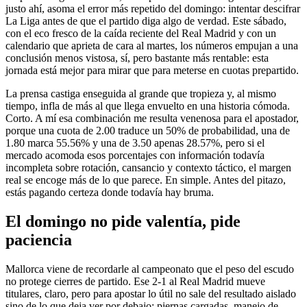
justo ahí, asoma el error más repetido del domingo: intentar descifrar
La Liga antes de que el partido diga algo de verdad. Este sábado,
con el eco fresco de la caída reciente del Real Madrid y con un
calendario que aprieta de cara al martes, los números empujan a una
conclusión menos vistosa, sí, pero bastante más rentable: esta
jornada está mejor para mirar que para meterse en cuotas prepartido.
La prensa castiga enseguida al grande que tropieza y, al mismo
tiempo, infla de más al que llega envuelto en una historia cómoda.
Corto. A mí esa combinación me resulta venenosa para el apostador,
porque una cuota de 2.00 traduce un 50% de probabilidad, una de
1.80 marca 55.56% y una de 3.50 apenas 28.57%, pero si el
mercado acomoda esos porcentajes con información todavía
incompleta sobre rotación, cansancio y contexto táctico, el margen
real se encoge más de lo que parece. En simple. Antes del pitazo,
estás pagando certeza donde todavía hay bruma.
El domingo no pide valentía, pide
paciencia
Mallorca viene de recordarle al campeonato que el peso del escudo
no protege cierres de partido. Ese 2-1 al Real Madrid mueve
titulares, claro, pero para apostar lo útil no sale del resultado aislado
sino de lo que deja ver por debajo: piernas cargadas, manejo de