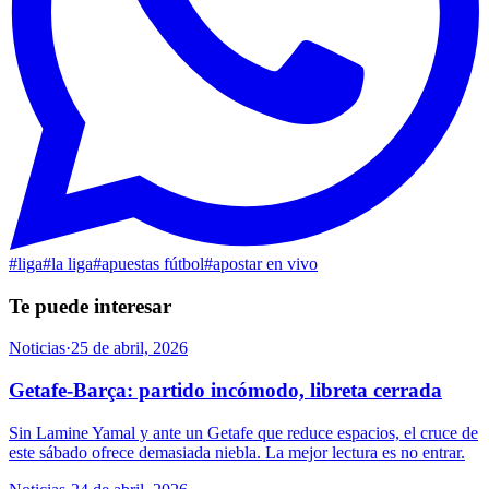
#
liga
#
la liga
#
apuestas fútbol
#
apostar en vivo
Te puede interesar
Noticias
·
25 de abril, 2026
Getafe-Barça: partido incómodo, libreta cerrada
Sin Lamine Yamal y ante un Getafe que reduce espacios, el cruce de
este sábado ofrece demasiada niebla. La mejor lectura es no entrar.