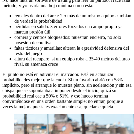
No hace falta un software de trading para leer un partido. Hace falta
método, y yo usaría una hoja mínima como esta:
remates dentro del área: 2 o más de un mismo equipo cambian
de verdad la probabilidad
pérdidas en salida: 3 errores forzados en campo propio ya
marcan presión útil
corners y centros bloqueados: muestran encierro, no solo
posesión decorativa
faltas tácticas y amarillas: alteran la agresividad defensiva del
resto del juego
altura del recupero: si un equipo roba a 35-40 metros del arco
rival, su amenaza crece
El punto no está en adivinar el marcador. Está en actualizar
probabilidades mejor que la cuota. Si un favorito abrió con 58%
implícito, pero el arranque lo muestra plano, sin aceleración y sin esa
chispa que se suponía iba a imponer desde el inicio, quizá su
probabilidad real cae a 50% o 51%, y ese hueco termina
convirtiéndose en una orden bastante simple: no entrar, porque a
veces la mejor apuesta es exactamente esa, quedarse quieta.