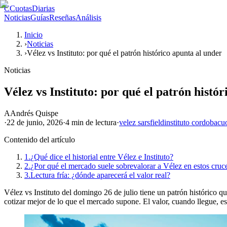
C
CuotasDiarias
Noticias
Guías
Reseñas
Análisis
Inicio
›
Noticias
›
Vélez vs Instituto: por qué el patrón histórico apunta al under
Noticias
Vélez vs Instituto: por qué el patrón histó
A
Andrés Quispe
·
22 de junio, 2026
·
4 min
de lectura
·
velez sarsfield
instituto cordoba
cu
Contenido del artículo
1.
¿Qué dice el historial entre Vélez e Instituto?
2.
¿Por qué el mercado suele sobrevalorar a Vélez en estos cruc
3.
Lectura fría: ¿dónde aparecerá el valor real?
Vélez vs Instituto del domingo 26 de julio tiene un patrón histórico 
cotizar mejor de lo que el mercado supone. El valor, cuando llegue, e