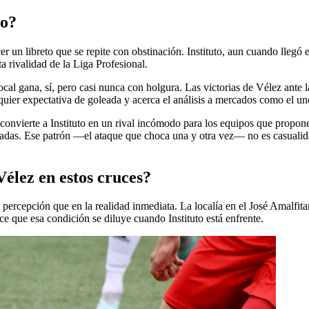
to?
cer un libreto que se repite con obstinación. Instituto, aun cuando lle
a rivalidad de la Liga Profesional.
local gana, sí, pero casi nunca con holgura. Las victorias de Vélez ante
uier expectativa de goleada y acerca el análisis a mercados como el unde
e convierte a Instituto en un rival incómodo para los equipos que propo
obladas. Ese patrón —el ataque que choca una y otra vez— no es casualid
élez en estos cruces?
percepción que en la realidad inmediata. La localía en el José Amalfit
dice que esa condición se diluye cuando Instituto está enfrente.