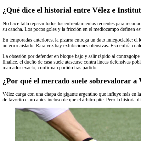
¿Qué dice el historial entre Vélez e Institu
No hace falta repasar todos los enfrentamientos recientes para recono
su cancha. Los pocos goles y la fricción en el mediocampo definen est
En temporadas anteriores, la pizarra entrega un dato innegociable: el 
un error aislado. Rara vez hay exhibiciones ofensivas. Eso enfría cualq
La obsesión por defender en bloque bajo y salir rápido al contragolp
finalice, el dueño de casa suele atascarse contra líneas defensivas p
marcador exacto, confirman partido tras partido.
¿Por qué el mercado suele sobrevalorar a V
Vélez carga con una chapa de gigante argentino que influye más en la 
de favorito claro antes incluso de que el árbitro pite. Pero la historia 