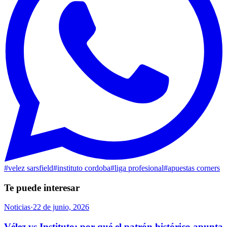
#
velez sarsfield
#
instituto cordoba
#
liga profesional
#
apuestas corners
Te puede interesar
Noticias
·
22 de junio, 2026
Vélez vs Instituto: por qué el patrón histórico apunta