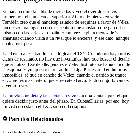
Si mañana miro la tabla de mercados y veo el over de corners
primera mitad a una cuota superior a 2.0, me lo pienso en serio.
También creo que el hándicap asiático de esquinas a favor de Vélez
puede ser una jugada con más sentido que apostar a que gana. Lo
mismo con las tarjetas: a Instituto rara vez le pitan menos de 3
amarillas cuando visita a un rival que lo encierra, y ese dato, aunque
cualitativo, pesa.
La clave real es abandonar la lógica del 1X2. Cuando no hay cuotas
claras de resultado, no hay que inventarlas; hay que buscar el detalle
que sí cotiza. Ese detalle, para este Vélez-Instituto, se llama chico de
la esquina. Y yo, que crecí mirando la Liga Profesional en horarios
imposibles, sé que en cancha de Vélez, cuando el partido se tranca,
el corner es más certero que el remate al arco. El domingo lo vamos
a ver otra vez.
La previa completa y las cuotas en vivo
son una ventaja para el que
quiere decidir justo antes del pitazo. En CuotasDiarias, por eso, hoy
mi vista no está en el 1X2, sino en la esquina.
⚽ Partidos Relacionados
Liga Profesional
•
Regular Season