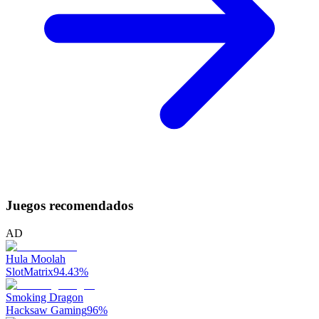
Juegos recomendados
AD
Hula Moolah
SlotMatrix
94.43
%
Smoking Dragon
Hacksaw Gaming
96
%