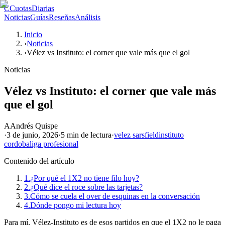
C
CuotasDiarias
Noticias
Guías
Reseñas
Análisis
Inicio
›
Noticias
›
Vélez vs Instituto: el corner que vale más que el gol
Noticias
Vélez vs Instituto: el corner que vale más
que el gol
A
Andrés Quispe
·
3 de junio, 2026
·
5 min
de lectura
·
velez sarsfield
instituto
cordoba
liga profesional
Contenido del artículo
1.
¿Por qué el 1X2 no tiene filo hoy?
2.
¿Qué dice el roce sobre las tarjetas?
3.
Cómo se cuela el over de esquinas en la conversación
4.
Dónde pongo mi lectura hoy
Para mí, Vélez-Instituto es de esos partidos en que el 1X2 no le paga