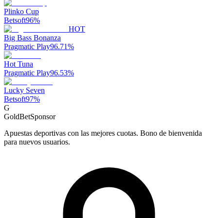
Plinko Cup
Betsoft
96
%
HOT
Big Bass Bonanza
Pragmatic Play
96.71
%
Hot Tuna
Pragmatic Play
96.53
%
Lucky Seven
Betsoft
97
%
G
GoldBet
Sponsor
Apuestas deportivas con las mejores cuotas. Bono de bienvenida
para nuevos usuarios.