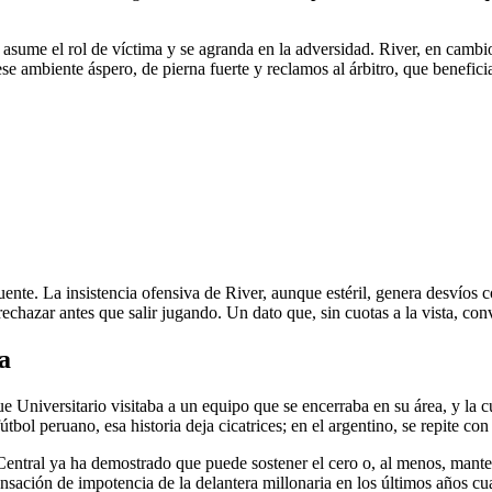
 asume el rol de víctima y se agranda en la adversidad. River, en cambio
ese ambiente áspero, de pierna fuerte y reclamos al árbitro, que benefici
nte. La insistencia ofensiva de River, aunque estéril, genera desvíos c
rechazar antes que salir jugando. Un dato que, sin cuotas a la vista, con
a
ue Universitario visitaba a un equipo que se encerraba en su área, y la 
tbol peruano, esa historia deja cicatrices; en el argentino, se repite con
s Central ya ha demostrado que puede sostener el cero o, al menos, mant
nsación de impotencia de la delantera millonaria en los últimos años c