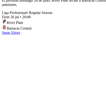
El próximo domingo 26 de julio, River Plate recibe a Barracas Central 
anteriores.
Liga Profesional
•
Regular Season
Dom 26 jul
•
20:00
River Plate
Barracas Central
Jugar Ahora