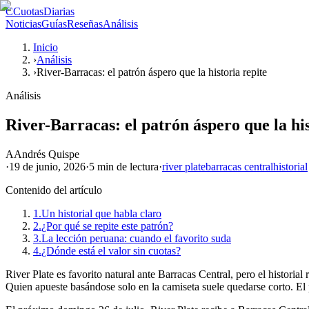
C
CuotasDiarias
Noticias
Guías
Reseñas
Análisis
Inicio
›
Análisis
›
River-Barracas: el patrón áspero que la historia repite
Análisis
River-Barracas: el patrón áspero que la his
A
Andrés Quispe
·
19 de junio, 2026
·
5 min
de lectura
·
river plate
barracas central
historial
Contenido del artículo
1.
Un historial que habla claro
2.
¿Por qué se repite este patrón?
3.
La lección peruana: cuando el favorito suda
4.
¿Dónde está el valor sin cuotas?
River Plate es favorito natural ante Barracas Central, pero el historial
Quien apueste basándose solo en la camiseta suele quedarse corto. El 