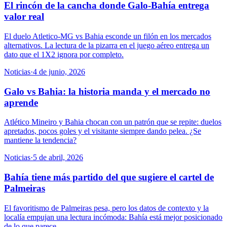
El rincón de la cancha donde Galo-Bahía entrega
valor real
El duelo Atletico-MG vs Bahia esconde un filón en los mercados
alternativos. La lectura de la pizarra en el juego aéreo entrega un
dato que el 1X2 ignora por completo.
Noticias
·
4 de junio, 2026
Galo vs Bahia: la historia manda y el mercado no
aprende
Atlético Mineiro y Bahia chocan con un patrón que se repite: duelos
apretados, pocos goles y el visitante siempre dando pelea. ¿Se
mantiene la tendencia?
Noticias
·
5 de abril, 2026
Bahía tiene más partido del que sugiere el cartel de
Palmeiras
El favoritismo de Palmeiras pesa, pero los datos de contexto y la
localía empujan una lectura incómoda: Bahía está mejor posicionado
de lo que parece.