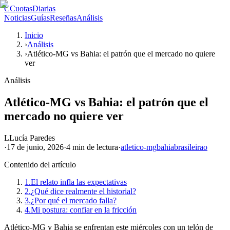
C
CuotasDiarias
Noticias
Guías
Reseñas
Análisis
Inicio
›
Análisis
›
Atlético-MG vs Bahia: el patrón que el mercado no quiere
ver
Análisis
Atlético-MG vs Bahia: el patrón que el
mercado no quiere ver
L
Lucía Paredes
·
17 de junio, 2026
·
4 min
de lectura
·
atletico-mg
bahia
brasileirao
Contenido del artículo
1.
El relato infla las expectativas
2.
¿Qué dice realmente el historial?
3.
¿Por qué el mercado falla?
4.
Mi postura: confiar en la fricción
Atlético-MG y Bahia se enfrentan este miércoles con un telón de