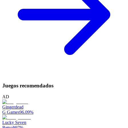
Juegos recomendados
AD
Gingerdead
G Games
96.09
%
Lucky Seven
Betsoft
97
%