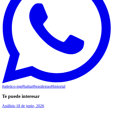
#
atletico-mg
#
bahia
#
brasileirao
#
historial
Te puede interesar
Análisis
·
18 de junio, 2026