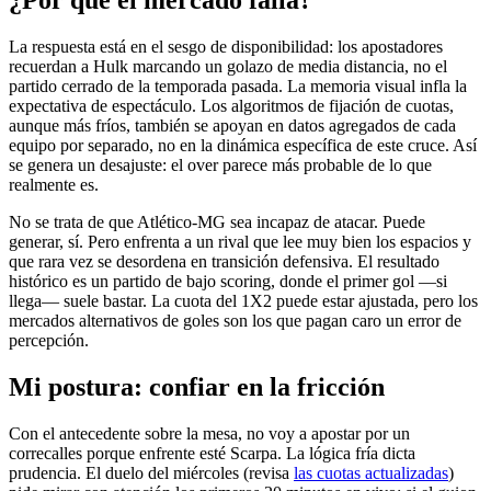
¿Por qué el mercado falla?
La respuesta está en el sesgo de disponibilidad: los apostadores
recuerdan a Hulk marcando un golazo de media distancia, no el
partido cerrado de la temporada pasada. La memoria visual infla la
expectativa de espectáculo. Los algoritmos de fijación de cuotas,
aunque más fríos, también se apoyan en datos agregados de cada
equipo por separado, no en la dinámica específica de este cruce. Así
se genera un desajuste: el over parece más probable de lo que
realmente es.
No se trata de que Atlético-MG sea incapaz de atacar. Puede
generar, sí. Pero enfrenta a un rival que lee muy bien los espacios y
que rara vez se desordena en transición defensiva. El resultado
histórico es un partido de bajo scoring, donde el primer gol —si
llega— suele bastar. La cuota del 1X2 puede estar ajustada, pero los
mercados alternativos de goles son los que pagan caro un error de
percepción.
Mi postura: confiar en la fricción
Con el antecedente sobre la mesa, no voy a apostar por un
correcalles porque enfrente esté Scarpa. La lógica fría dicta
prudencia. El duelo del miércoles (revisa
las cuotas actualizadas
)