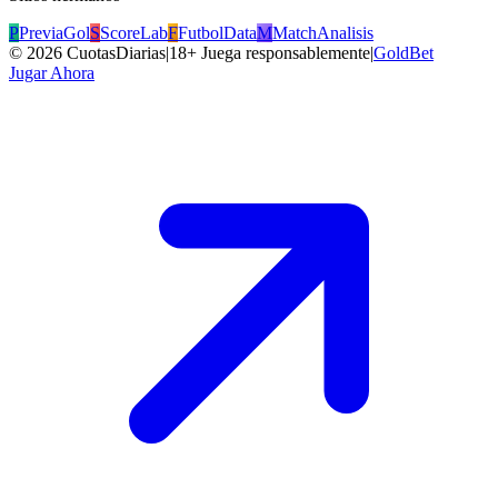
P
PreviaGol
S
ScoreLab
F
FutbolData
M
MatchAnalisis
©
2026
CuotasDiarias
|
18+ Juega responsablemente
|
GoldBet
Jugar Ahora