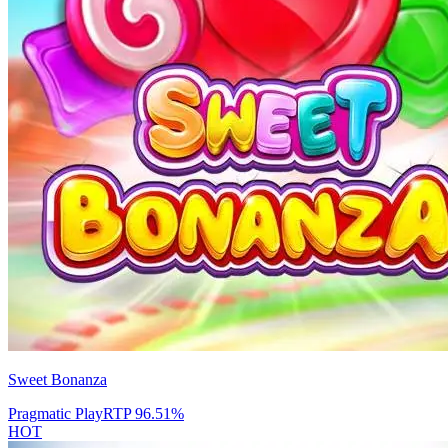
Sweet Bonanza
Pragmatic Play
RTP
96.51
%
HOT