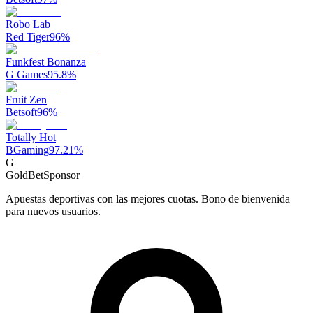
Robo Lab
Red Tiger
96
%
Funkfest Bonanza
G Games
95.8
%
Fruit Zen
Betsoft
96
%
Totally Hot
BGaming
97.21
%
G
GoldBet
Sponsor
Apuestas deportivas con las mejores cuotas. Bono de bienvenida
para nuevos usuarios.