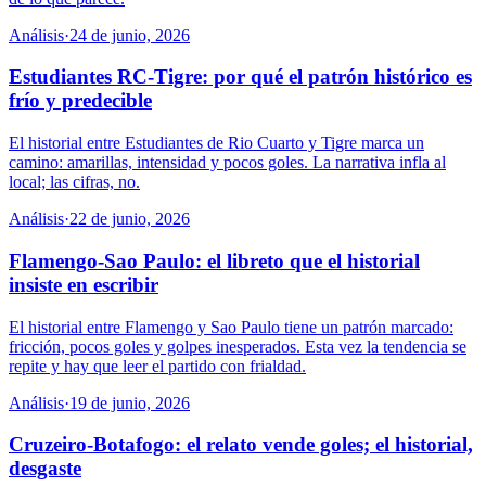
Análisis
·
24 de junio, 2026
Estudiantes RC-Tigre: por qué el patrón histórico es
frío y predecible
El historial entre Estudiantes de Rio Cuarto y Tigre marca un
camino: amarillas, intensidad y pocos goles. La narrativa infla al
local; las cifras, no.
Análisis
·
22 de junio, 2026
Flamengo-Sao Paulo: el libreto que el historial
insiste en escribir
El historial entre Flamengo y Sao Paulo tiene un patrón marcado:
fricción, pocos goles y golpes inesperados. Esta vez la tendencia se
repite y hay que leer el partido con frialdad.
Análisis
·
19 de junio, 2026
Cruzeiro-Botafogo: el relato vende goles; el historial,
desgaste