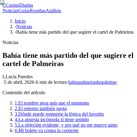
C
CuotasDiarias
Noticias
Guías
Reseñas
Análisis
Inicio
›
Noticias
›
Bahía tiene más partido del que sugiere el cartel de Palmeiras
Noticias
Bahía tiene más partido del que sugiere el
cartel de Palmeiras
L
Lucía Paredes
·
5 de abril, 2026
·
6 min
de lectura
·
bahia
palmeiras
brasileirao
Contenido del artículo
1.
El nombre pesa más que el momento
2.
El entorno también juega
3.
Dónde puede romperse la lógica del favorito
4.
La apuesta incómoda sí tiene sentido
5.
La objeción evidente, y por qué no me mueve tanto
6.
Mi boleto va contra la corriente