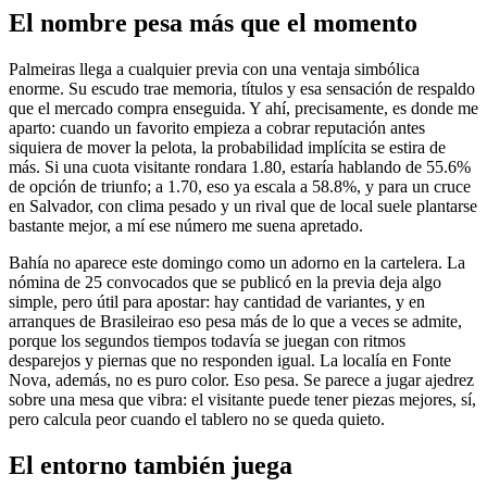
El nombre pesa más que el momento
Palmeiras llega a cualquier previa con una ventaja simbólica
enorme. Su escudo trae memoria, títulos y esa sensación de respaldo
que el mercado compra enseguida. Y ahí, precisamente, es donde me
aparto: cuando un favorito empieza a cobrar reputación antes
siquiera de mover la pelota, la probabilidad implícita se estira de
más. Si una cuota visitante rondara 1.80, estaría hablando de 55.6%
de opción de triunfo; a 1.70, eso ya escala a 58.8%, y para un cruce
en Salvador, con clima pesado y un rival que de local suele plantarse
bastante mejor, a mí ese número me suena apretado.
Bahía no aparece este domingo como un adorno en la cartelera. La
nómina de 25 convocados que se publicó en la previa deja algo
simple, pero útil para apostar: hay cantidad de variantes, y en
arranques de Brasileirao eso pesa más de lo que a veces se admite,
porque los segundos tiempos todavía se juegan con ritmos
desparejos y piernas que no responden igual. La localía en Fonte
Nova, además, no es puro color. Eso pesa. Se parece a jugar ajedrez
sobre una mesa que vibra: el visitante puede tener piezas mejores, sí,
pero calcula peor cuando el tablero no se queda quieto.
El entorno también juega