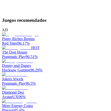
Juegos recomendados
AD
Piggy Riches Begins
Red Tiger
96.17
%
HOT
The Dog House
Pragmatic Play
96.51
%
Donny and Danny
Hacksaw Gaming
96.29
%
Jokers Jewels
Pragmatic Play
96.5
%
Diamond Dez
AvatarUX
96
%
More Energy Coins
Playson
95.6
%