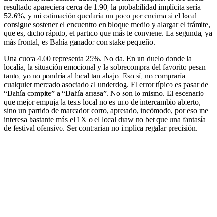
resultado apareciera cerca de 1.90, la probabilidad implícita sería
52.6%, y mi estimación quedaría un poco por encima si el local
consigue sostener el encuentro en bloque medio y alargar el trámite,
que es, dicho rápido, el partido que más le conviene. La segunda, ya
más frontal, es Bahía ganador con stake pequeño.
Una cuota 4.00 representa 25%. No da. En un duelo donde la
localía, la situación emocional y la sobrecompra del favorito pesan
tanto, yo no pondría al local tan abajo. Eso sí, no compraría
cualquier mercado asociado al underdog. El error típico es pasar de
“Bahía compite” a “Bahía arrasa”. No son lo mismo. El escenario
que mejor empuja la tesis local no es uno de intercambio abierto,
sino un partido de marcador corto, apretado, incómodo, por eso me
interesa bastante más el 1X o el local draw no bet que una fantasía
de festival ofensivo. Ser contrarian no implica regalar precisión.