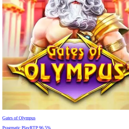
Gates of Olympus
Pragmatic Play
RTP
96.5
%