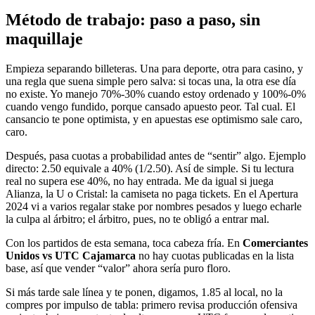
Método de trabajo: paso a paso, sin
maquillaje
Empieza separando billeteras. Una para deporte, otra para casino, y
una regla que suena simple pero salva: si tocas una, la otra ese día
no existe. Yo manejo 70%-30% cuando estoy ordenado y 100%-0%
cuando vengo fundido, porque cansado apuesto peor. Tal cual. El
cansancio te pone optimista, y en apuestas ese optimismo sale caro,
caro.
Después, pasa cuotas a probabilidad antes de “sentir” algo. Ejemplo
directo: 2.50 equivale a 40% (1/2.50). Así de simple. Si tu lectura
real no supera ese 40%, no hay entrada. Me da igual si juega
Alianza, la U o Cristal: la camiseta no paga tickets. En el Apertura
2024 vi a varios regalar stake por nombres pesados y luego echarle
la culpa al árbitro; el árbitro, pues, no te obligó a entrar mal.
Con los partidos de esta semana, toca cabeza fría. En
Comerciantes
Unidos vs UTC Cajamarca
no hay cuotas publicadas en la lista
base, así que vender “valor” ahora sería puro floro.
Si más tarde sale línea y te ponen, digamos, 1.85 al local, no la
compres por impulso de tabla: primero revisa producción ofensiva