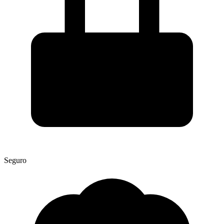
Seguro