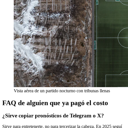
Vista aérea de un partido nocturno con tribunas llenas
FAQ de alguien que ya pagó el costo
¿Sirve copiar pronósticos de Telegram o X?
Sirve para entretenerte, no para tercerizar la cabeza. En 2025 seguí