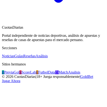
CuotasDiarias
Portal independiente de noticias deportivas, análisis de apuestas y
reseñas de casas de apuestas para el mercado peruano.
Secciones
Noticias
Guías
Reseñas
Análisis
Sitios hermanos
P
PreviaGol
S
ScoreLab
F
FutbolData
M
MatchAnalisis
©
2026
CuotasDiarias
|
18+ Juega responsablemente
|
GoldBet
Jugar Ahora