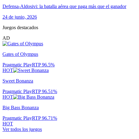
Defensa-Aldosivi: la batalla aérea que paga más que el ganador
24 de junio, 2026
Juegos destacados
AD
Gates of Olympus
Pragmatic Play
RTP
96.5
%
HOT
Sweet Bonanza
Pragmatic Play
RTP
96.51
%
HOT
Big Bass Bonanza
Pragmatic Play
RTP
96.71
%
HOT
Ver todos los juegos