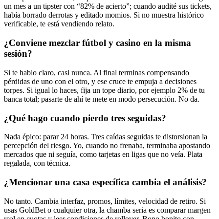
un mes a un tipster con “82% de acierto”; cuando audité sus tickets,
había borrado derrotas y editado momios. Si no muestra histórico
verificable, te está vendiendo relato.
¿Conviene mezclar fútbol y casino en la misma
sesión?
Si te hablo claro, casi nunca. Al final terminas compensando
pérdidas de uno con el otro, y ese cruce te empuja a decisiones
torpes. Si igual lo haces, fija un tope diario, por ejemplo 2% de tu
banca total; pasarte de ahí te mete en modo persecución. No da.
¿Qué hago cuando pierdo tres seguidas?
Nada épico: parar 24 horas. Tres caídas seguidas te distorsionan la
percepción del riesgo. Yo, cuando no frenaba, terminaba apostando
mercados que ni seguía, como tarjetas en ligas que no veía. Plata
regalada, con técnica.
¿Mencionar una casa específica cambia el análisis?
No tanto. Cambia interfaz, promos, límites, velocidad de retiro. Si
usas GoldBet o cualquier otra, la chamba seria es comparar margen
real en cuotas y leer condiciones de rollover. Bono bonito con