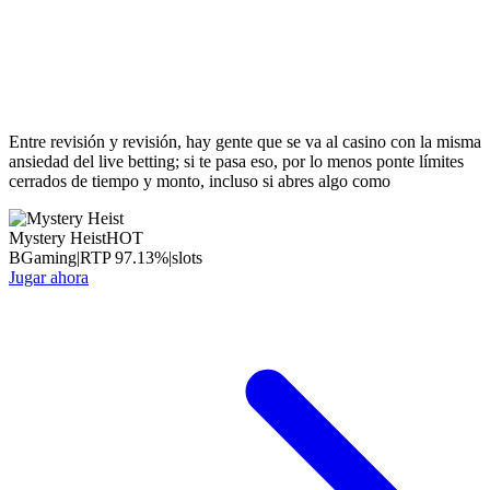
Entre revisión y revisión, hay gente que se va al casino con la misma
ansiedad del live betting; si te pasa eso, por lo menos ponte límites
cerrados de tiempo y monto, incluso si abres algo como
Mystery Heist
HOT
BGaming
|
RTP
97.13
%
|
slots
Jugar ahora