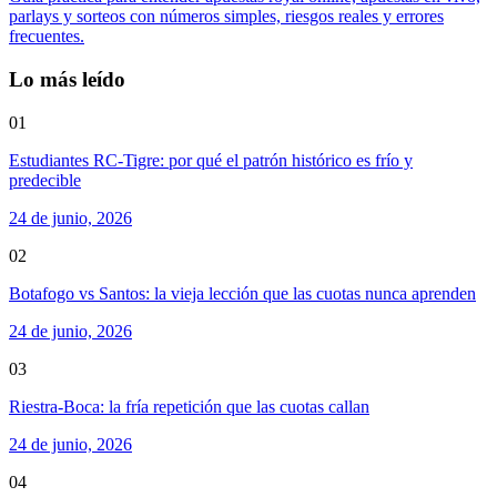
parlays y sorteos con números simples, riesgos reales y errores
frecuentes.
Lo más leído
01
Estudiantes RC-Tigre: por qué el patrón histórico es frío y
predecible
24 de junio, 2026
02
Botafogo vs Santos: la vieja lección que las cuotas nunca aprenden
24 de junio, 2026
03
Riestra-Boca: la fría repetición que las cuotas callan
24 de junio, 2026
04