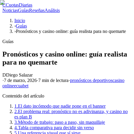
C
CuotasDiarias
Noticias
Guías
Reseñas
Análisis
Inicio
›
Guías
›
Pronósticos y casino online: guía realista para no quemarte
Guías
Pronósticos y casino online: guía realista
para no quemarte
D
Diego Salazar
·
7 de marzo, 2026
·
7 min
de lectura
·
pronósticos deportivos
casino
online
ecuabet
Contenido del artículo
1.
El dato incómodo que nadie pone en el banner
2.
El problema real: pronóstico no es adivinanza, y casino no
es plan B
3.
Método de trabajo: paso a paso, sin maquillaje
4.
Tabla comparativa para decidir sin verso
5.
Una referencia visual que sí sirve