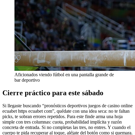
Aficionados viendo fútbol en una pantalla grande de
bar deportivo
Cierre práctico para este sábado
Si llegaste buscando “pronósticos deportivos juegos de casino online
ecuabet https ecuabet com”, quédate con una idea seca: no te faltan
picks, te sobran errores repetidos. Para este finde arma una hoja
simple con tres columnas: cuota, probabilidad implícita y razón
concreta de entrada. Si no completas las tres, no entres. Y cuando el
cuerpo te pida recuperar al toque, aléjate del botón como si quemara.