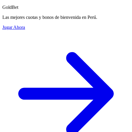
GoldBet
Las mejores cuotas y bonos de bienvenida en Perú.
Jugar Ahora