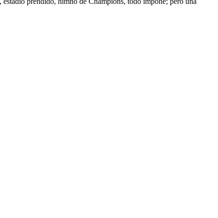
le, estadio prendido, himno de Champions, todo impone; pero una