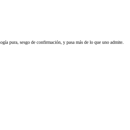
cología pura, sesgo de confirmación, y pasa más de lo que uno admite.