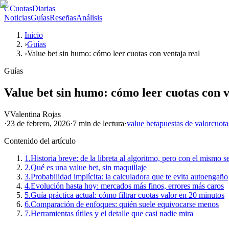
C
CuotasDiarias
Noticias
Guías
Reseñas
Análisis
Inicio
›
Guías
›
Value bet sin humo: cómo leer cuotas con ventaja real
Guías
Value bet sin humo: cómo leer cuotas con v
V
Valentina Rojas
·
23 de febrero, 2026
·
7 min
de lectura
·
value bet
apuestas de valor
cuota
Contenido del artículo
1.
Historia breve: de la libreta al algoritmo, pero con el mismo s
2.
Qué es una value bet, sin maquillaje
3.
Probabilidad implícita: la calculadora que te evita autoengaño
4.
Evolución hasta hoy: mercados más finos, errores más caros
5.
Guía práctica actual: cómo filtrar cuotas valor en 20 minutos
6.
Comparación de enfoques: quién suele equivocarse menos
7.
Herramientas útiles y el detalle que casi nadie mira