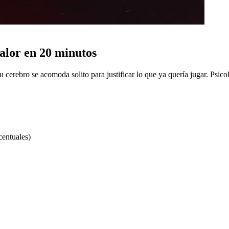
valor en 20 minutos
tu cerebro se acomoda solito para justificar lo que ya quería jugar. Psi
centuales)