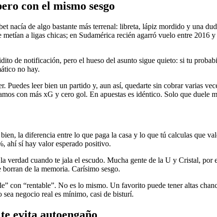
 pero con el mismo sesgo
 bet nacía de algo bastante más terrenal: libreta, lápiz mordido y una d
 metían a ligas chicas; en Sudamérica recién agarró vuelo entre 2016 y 
dito de notificación, pero el hueso del asunto sigue quieto: si tu probab
ático no hay.
r. Puedes leer bien un partido y, aun así, quedarte sin cobrar varias ve
tramos con más xG y cero gol. En apuestas es idéntico. Solo que duele m
ien, la diferencia entre lo que paga la casa y lo que tú calculas que va
, ahí sí hay valor esperado positivo.
e la verdad cuando te jala el escudo. Mucha gente de la U y Cristal, por 
se borran de la memoria. Carísimo sesgo.
” con “rentable”. No es lo mismo. Un favorito puede tener altas chances
sea negocio real es mínimo, casi de bisturí.
 te evita autoengaño