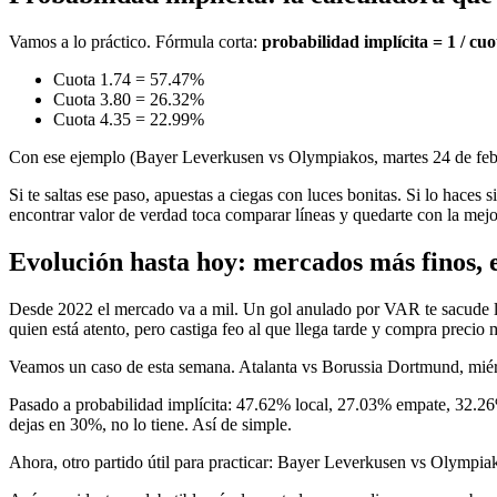
Vamos a lo práctico. Fórmula corta:
probabilidad implícita = 1 / cu
Cuota 1.74 = 57.47%
Cuota 3.80 = 26.32%
Cuota 4.35 = 22.99%
Con ese ejemplo (Bayer Leverkusen vs Olympiakos, martes 24 de febrer
Si te saltas ese paso, apuestas a ciegas con luces bonitas. Si lo hace
encontrar valor de verdad toca comparar líneas y quedarte con la mej
Evolución hasta hoy: mercados más finos, 
Desde 2022 el mercado va a mil. Un gol anulado por VAR te sacude la
quien está atento, pero castiga feo al que llega tarde y compra precio
Veamos un caso de esta semana. Atalanta vs Borussia Dortmund, miérco
Pasado a probabilidad implícita: 47.62% local, 27.03% empate, 32.26% 
dejas en 30%, no lo tiene. Así de simple.
Ahora, otro partido útil para practicar: Bayer Leverkusen vs Olympiako