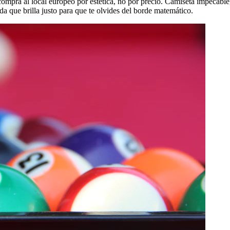
ecompra al local europeo por estética, no por precio. Camiseta impecab
da que brilla justo para que te olvides del borde matemático.