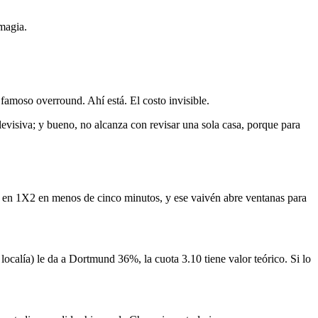
 magia.
amoso overround. Ahí está. El costo invisible.
elevisiva; y bueno, no alcanza con revisar una sola casa, porque para
 en 1X2 en menos de cinco minutos, y ese vaivén abre ventanas para
ocalía) le da a Dortmund 36%, la cuota 3.10 tiene valor teórico. Si lo