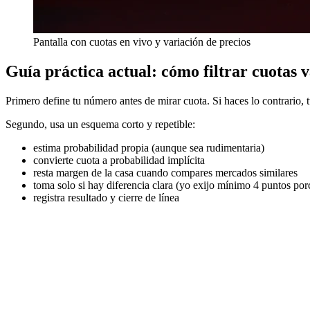
Pantalla con cuotas en vivo y variación de precios
Guía práctica actual: cómo filtrar cuotas 
Primero define tu número antes de mirar cuota. Si haces lo contrario, 
Segundo, usa un esquema corto y repetible:
estima probabilidad propia (aunque sea rudimentaria)
convierte cuota a probabilidad implícita
resta margen de la casa cuando compares mercados similares
toma solo si hay diferencia clara (yo exijo mínimo 4 puntos por
registra resultado y cierre de línea