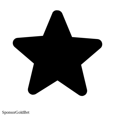
Sponsor
GoldBet