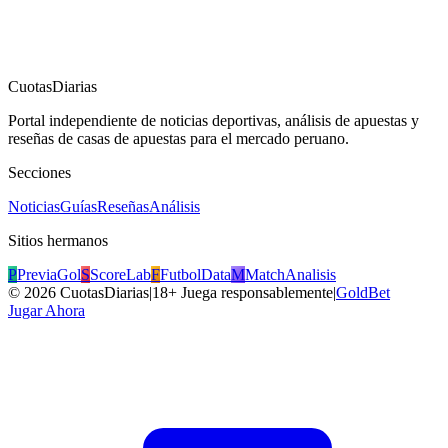
CuotasDiarias
Portal independiente de noticias deportivas, análisis de apuestas y
reseñas de casas de apuestas para el mercado peruano.
Secciones
Noticias
Guías
Reseñas
Análisis
Sitios hermanos
P
PreviaGol
S
ScoreLab
F
FutbolData
M
MatchAnalisis
©
2026
CuotasDiarias
|
18+ Juega responsablemente
|
GoldBet
Jugar Ahora