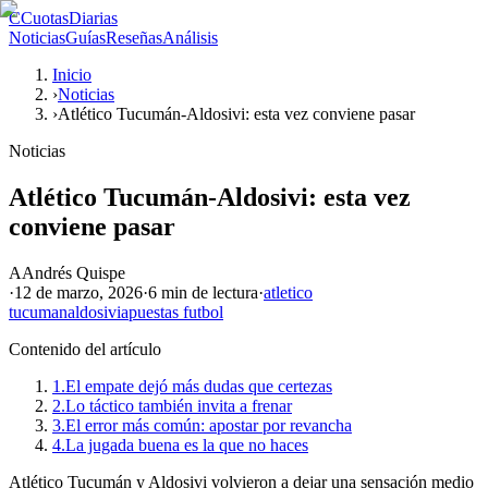
C
CuotasDiarias
Noticias
Guías
Reseñas
Análisis
Inicio
›
Noticias
›
Atlético Tucumán-Aldosivi: esta vez conviene pasar
Noticias
Atlético Tucumán-Aldosivi: esta vez
conviene pasar
A
Andrés Quispe
·
12 de marzo, 2026
·
6 min
de lectura
·
atletico
tucuman
aldosivi
apuestas futbol
Contenido del artículo
1.
El empate dejó más dudas que certezas
2.
Lo táctico también invita a frenar
3.
El error más común: apostar por revancha
4.
La jugada buena es la que no haces
Atlético Tucumán y Aldosivi volvieron a dejar una sensación medio