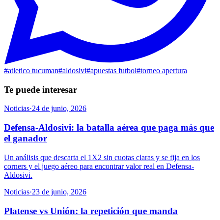
#
atletico tucuman
#
aldosivi
#
apuestas futbol
#
torneo apertura
Te puede interesar
Noticias
·
24 de junio, 2026
Defensa-Aldosivi: la batalla aérea que paga más que
el ganador
Un análisis que descarta el 1X2 sin cuotas claras y se fija en los
corners y el juego aéreo para encontrar valor real en Defensa-
Aldosivi.
Noticias
·
23 de junio, 2026
Platense vs Unión: la repetición que manda