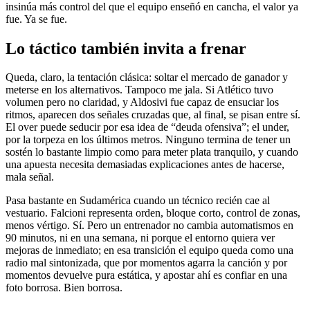
insinúa más control del que el equipo enseñó en cancha, el valor ya
fue. Ya se fue.
Lo táctico también invita a frenar
Queda, claro, la tentación clásica: soltar el mercado de ganador y
meterse en los alternativos. Tampoco me jala. Si Atlético tuvo
volumen pero no claridad, y Aldosivi fue capaz de ensuciar los
ritmos, aparecen dos señales cruzadas que, al final, se pisan entre sí.
El over puede seducir por esa idea de “deuda ofensiva”; el under,
por la torpeza en los últimos metros. Ninguno termina de tener un
sostén lo bastante limpio como para meter plata tranquilo, y cuando
una apuesta necesita demasiadas explicaciones antes de hacerse,
mala señal.
Pasa bastante en Sudamérica cuando un técnico recién cae al
vestuario. Falcioni representa orden, bloque corto, control de zonas,
menos vértigo. Sí. Pero un entrenador no cambia automatismos en
90 minutos, ni en una semana, ni porque el entorno quiera ver
mejoras de inmediato; en esa transición el equipo queda como una
radio mal sintonizada, que por momentos agarra la canción y por
momentos devuelve pura estática, y apostar ahí es confiar en una
foto borrosa. Bien borrosa.