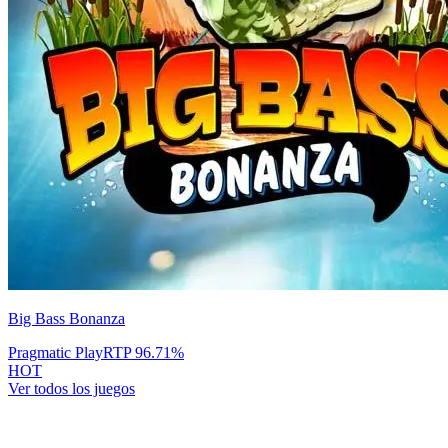
Big Bass Bonanza
Pragmatic Play
RTP
96.71
%
HOT
Ver todos los juegos