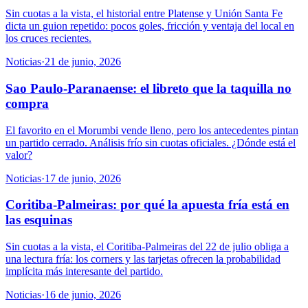
Sin cuotas a la vista, el historial entre Platense y Unión Santa Fe
dicta un guion repetido: pocos goles, fricción y ventaja del local en
los cruces recientes.
Noticias
·
21 de junio, 2026
Sao Paulo-Paranaense: el libreto que la taquilla no
compra
El favorito en el Morumbi vende lleno, pero los antecedentes pintan
un partido cerrado. Análisis frío sin cuotas oficiales. ¿Dónde está el
valor?
Noticias
·
17 de junio, 2026
Coritiba-Palmeiras: por qué la apuesta fría está en
las esquinas
Sin cuotas a la vista, el Coritiba-Palmeiras del 22 de julio obliga a
una lectura fría: los corners y las tarjetas ofrecen la probabilidad
implícita más interesante del partido.
Noticias
·
16 de junio, 2026