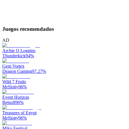
Juegos recomendados
AD
Archie O Loggins
Thunderkick
94
%
Gem Vortex
Dragon Gaming
97.27
%
Wild 7 Fruits
MrSlotty
96
%
Event Horizon
Betsoft
96
%
Treasures of Egypt
MrSlotty
96
%
Miko Festival