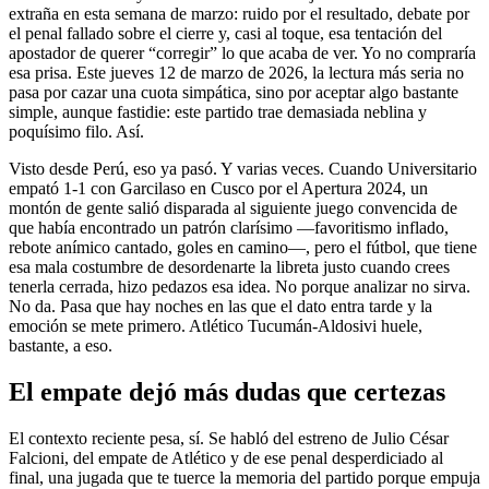
extraña en esta semana de marzo: ruido por el resultado, debate por
el penal fallado sobre el cierre y, casi al toque, esa tentación del
apostador de querer “corregir” lo que acaba de ver. Yo no compraría
esa prisa. Este jueves 12 de marzo de 2026, la lectura más seria no
pasa por cazar una cuota simpática, sino por aceptar algo bastante
simple, aunque fastidie: este partido trae demasiada neblina y
poquísimo filo. Así.
Visto desde Perú, eso ya pasó. Y varias veces. Cuando Universitario
empató 1-1 con Garcilaso en Cusco por el Apertura 2024, un
montón de gente salió disparada al siguiente juego convencida de
que había encontrado un patrón clarísimo —favoritismo inflado,
rebote anímico cantado, goles en camino—, pero el fútbol, que tiene
esa mala costumbre de desordenarte la libreta justo cuando crees
tenerla cerrada, hizo pedazos esa idea. No porque analizar no sirva.
No da. Pasa que hay noches en las que el dato entra tarde y la
emoción se mete primero. Atlético Tucumán-Aldosivi huele,
bastante, a eso.
El empate dejó más dudas que certezas
El contexto reciente pesa, sí. Se habló del estreno de Julio César
Falcioni, del empate de Atlético y de ese penal desperdiciado al
final, una jugada que te tuerce la memoria del partido porque empuja