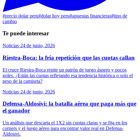
#
precio dolar peru
#
dolar hoy peru
#
apuestas financieras
#
tipo de
cambio
Te puede interesar
Noticias
·
24 de junio, 2026
Riestra-Boca: la fría repetición que las cuotas callan
El cruce Riestra-Boca repite un patrón de juego áspero y pocos
goles. ¿Están las cuotas reflejando esa tendencia histórica o solo el
peso de la camiseta?
Noticias
·
24 de junio, 2026
Defensa-Aldosivi: la batalla aérea que paga más que
el ganador
Un análisis que descarta el 1X2 sin cuotas claras y se fija en los
corners y el juego aéreo para encontrar valor real en Defensa-
Aldosivi.