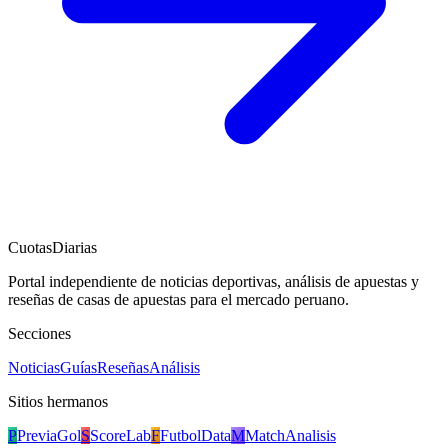
CuotasDiarias
Portal independiente de noticias deportivas, análisis de apuestas y
reseñas de casas de apuestas para el mercado peruano.
Secciones
Noticias
Guías
Reseñas
Análisis
Sitios hermanos
P
PreviaGol
S
ScoreLab
F
FutbolData
M
MatchAnalisis