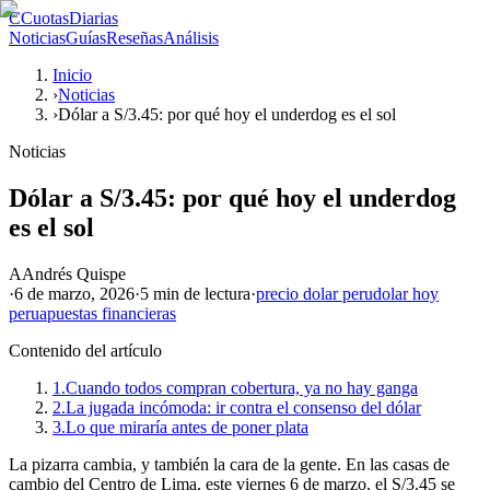
C
CuotasDiarias
Noticias
Guías
Reseñas
Análisis
Inicio
›
Noticias
›
Dólar a S/3.45: por qué hoy el underdog es el sol
Noticias
Dólar a S/3.45: por qué hoy el underdog
es el sol
A
Andrés Quispe
·
6 de marzo, 2026
·
5 min
de lectura
·
precio dolar peru
dolar hoy
peru
apuestas financieras
Contenido del artículo
1.
Cuando todos compran cobertura, ya no hay ganga
2.
La jugada incómoda: ir contra el consenso del dólar
3.
Lo que miraría antes de poner plata
La pizarra cambia, y también la cara de la gente. En las casas de
cambio del Centro de Lima, este viernes 6 de marzo, el S/3.45 se