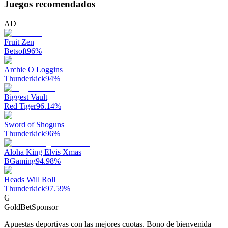
Juegos recomendados
AD
Fruit Zen
Betsoft
96
%
Archie O Loggins
Thunderkick
94
%
Biggest Vault
Red Tiger
96.14
%
Sword of Shoguns
Thunderkick
96
%
Aloha King Elvis Xmas
BGaming
94.98
%
Heads Will Roll
Thunderkick
97.59
%
G
GoldBet
Sponsor
Apuestas deportivas con las mejores cuotas. Bono de bienvenida