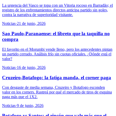
La urgencia del Vasco se topa con un Vitoria rocoso en Barradão; el
registro de los enfrentamientos directos anticipa partido sin goles,
contra la narrativa de superioridad visitante.
Noticias
·
21 de junio, 2026
Sao Paulo-Paranaense: el libreto que la taquilla no
compra
El favorito en el Morumbi vende lleno, pero los antecedentes pintan
un partido cerrado. Análisis frío sin cuotas oficiales. ¿Dónde está el
valor?
Noticias
·
16 de junio, 2026
Cruzeiro-Botafogo: la fatiga manda, el corner paga
Con desgaste de media semana, Cruzeiro y Botafogo esconden
valor en los corners. Rastreá por qué el mercado de tiros de esquina
paga más que el 1X2.
Noticias
·
9 de junio, 2026
Botafogo vs Santos: el rincón que vale más que el