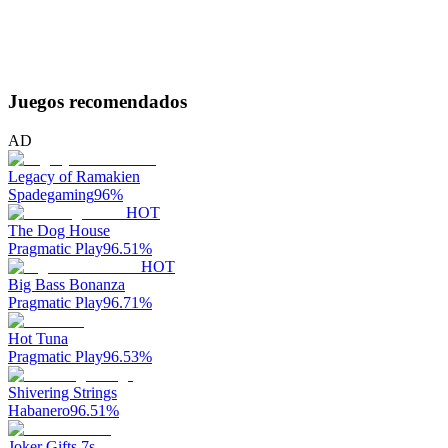
Juegos recomendados
AD
Legacy of Ramakien
Spadegaming
96
%
HOT
The Dog House
Pragmatic Play
96.51
%
HOT
Big Bass Bonanza
Pragmatic Play
96.71
%
Hot Tuna
Pragmatic Play
96.53
%
Shivering Strings
Habanero
96.51
%
Joker Gifts 7s