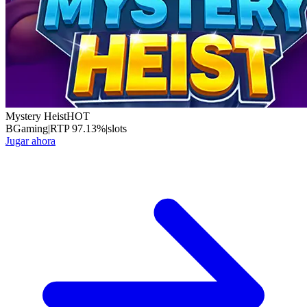
Mystery Heist
HOT
BGaming
|
RTP
97.13
%
|
slots
Jugar ahora