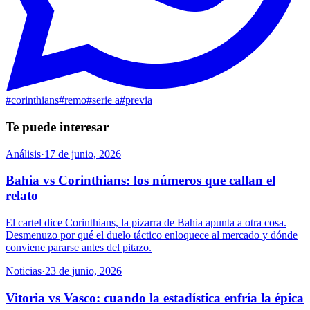
#
corinthians
#
remo
#
serie a
#
previa
Te puede interesar
Análisis
·
17 de junio, 2026
Bahia vs Corinthians: los números que callan el
relato
El cartel dice Corinthians, la pizarra de Bahia apunta a otra cosa.
Desmenuzo por qué el duelo táctico enloquece al mercado y dónde
conviene pararse antes del pitazo.
Noticias
·
23 de junio, 2026
Vitoria vs Vasco: cuando la estadística enfría la épica