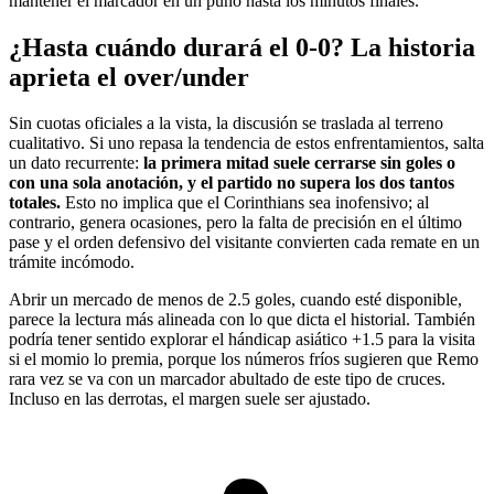
mantener el marcador en un puño hasta los minutos finales.
¿Hasta cuándo durará el 0-0? La historia
aprieta el over/under
Sin cuotas oficiales a la vista, la discusión se traslada al terreno
cualitativo. Si uno repasa la tendencia de estos enfrentamientos, salta
un dato recurrente:
la primera mitad suele cerrarse sin goles o
con una sola anotación, y el partido no supera los dos tantos
totales.
Esto no implica que el Corinthians sea inofensivo; al
contrario, genera ocasiones, pero la falta de precisión en el último
pase y el orden defensivo del visitante convierten cada remate en un
trámite incómodo.
Abrir un mercado de menos de 2.5 goles, cuando esté disponible,
parece la lectura más alineada con lo que dicta el historial. También
podría tener sentido explorar el hándicap asiático +1.5 para la visita
si el momio lo premia, porque los números fríos sugieren que Remo
rara vez se va con un marcador abultado de este tipo de cruces.
Incluso en las derrotas, el margen suele ser ajustado.