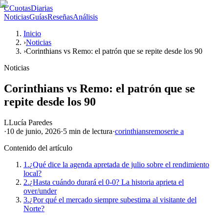
C
CuotasDiarias
Noticias
Guías
Reseñas
Análisis
Inicio
›
Noticias
›
Corinthians vs Remo: el patrón que se repite desde los 90
Noticias
Corinthians vs Remo: el patrón que se
repite desde los 90
L
Lucía Paredes
·
10 de junio, 2026
·
5 min
de lectura
·
corinthians
remo
serie a
Contenido del artículo
1.
¿Qué dice la agenda apretada de julio sobre el rendimiento
local?
2.
¿Hasta cuándo durará el 0-0? La historia aprieta el
over/under
3.
¿Por qué el mercado siempre subestima al visitante del
Norte?