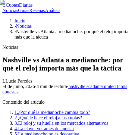
C
CuotasDiarias
Noticias
Guías
Reseñas
Análisis
Inicio
›
Noticias
›
Nashville vs Atlanta a medianoche: por qué el reloj importa
más que la táctica
Noticias
Nashville vs Atlanta a medianoche: por
qué el reloj importa más que la táctica
L
Lucía Paredes
·
4 de junio, 2026
·
4 min
de lectura
·
nashville sc
atlanta united fc
mls
apuestas
Contenido del artículo
1.
¿Por qué la medianoche cambia todo?
2.
¿Qué le hace el reloj a las cuotas?
3.
El reloj y su huella en los mercados alternativos
4.
La clave: ver antes de apostar
5.
La medianoche no es decorativa