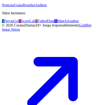
Noticias
Guías
Reseñas
Análisis
Sitios hermanos
P
PreviaGol
S
ScoreLab
F
FutbolData
M
MatchAnalisis
©
2026
CuotasDiarias
|
18+ Juega responsablemente
|
GoldBet
Jugar Ahora