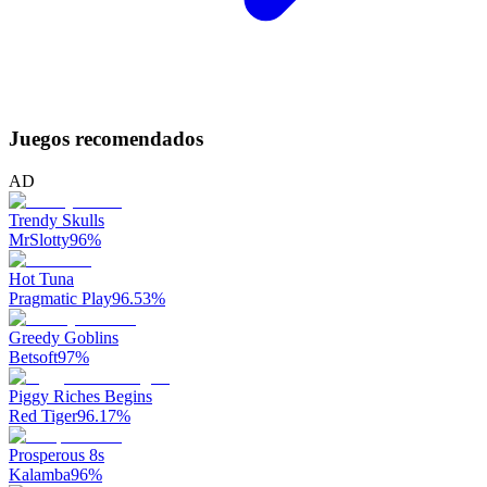
Juegos recomendados
AD
Trendy Skulls
MrSlotty
96
%
Hot Tuna
Pragmatic Play
96.53
%
Greedy Goblins
Betsoft
97
%
Piggy Riches Begins
Red Tiger
96.17
%
Prosperous 8s
Kalamba
96
%