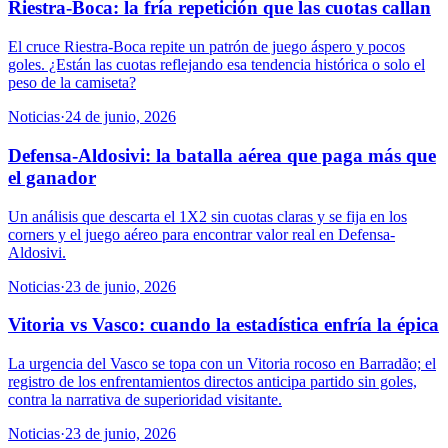
Riestra-Boca: la fría repetición que las cuotas callan
El cruce Riestra-Boca repite un patrón de juego áspero y pocos
goles. ¿Están las cuotas reflejando esa tendencia histórica o solo el
peso de la camiseta?
Noticias
·
24 de junio, 2026
Defensa-Aldosivi: la batalla aérea que paga más que
el ganador
Un análisis que descarta el 1X2 sin cuotas claras y se fija en los
corners y el juego aéreo para encontrar valor real en Defensa-
Aldosivi.
Noticias
·
23 de junio, 2026
Vitoria vs Vasco: cuando la estadística enfría la épica
La urgencia del Vasco se topa con un Vitoria rocoso en Barradão; el
registro de los enfrentamientos directos anticipa partido sin goles,
contra la narrativa de superioridad visitante.
Noticias
·
23 de junio, 2026