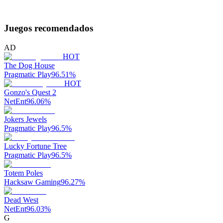
Juegos recomendados
AD
HOT
The Dog House
Pragmatic Play
96.51
%
HOT
Gonzo's Quest 2
NetEnt
96.06
%
Jokers Jewels
Pragmatic Play
96.5
%
Lucky Fortune Tree
Pragmatic Play
96.5
%
Totem Poles
Hacksaw Gaming
96.27
%
Dead West
NetEnt
96.03
%
G