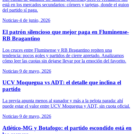
está en los mercados secundarios: córners y tarjetas, donde el guion
del partido sí paga.
Noticias
·
4 de junio, 2026
El patrón silencioso que mejor paga en Fluminense-
RB Bragantino
Los cruces entre Fluminense y RB Bragantino repiten una
tendencia: pocos goles y partidos de cierre apretado. Analizamos
cómo leer las cuotas sin dejarse llevar por la emoción del favorito.
Noticias
·
9 de mayo, 2026
UCV Moquegua vs ADT: el detalle que inclina el
partido
La previa apunta menos al ganador y más a la pelota parada: ahí
puede estar el valor entre UCV Moquegua y ADT, sin cuota oficial.
Noticias
·
9 de mayo, 2026
Atlético-MG y Botafogo: el partido escondido está en