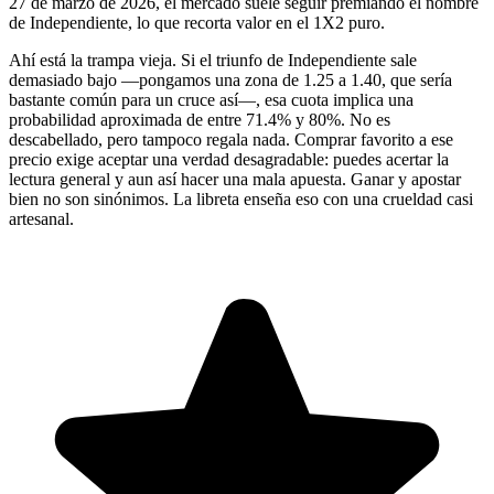
27 de marzo de 2026, el mercado suele seguir premiando el nombre
de Independiente, lo que recorta valor en el 1X2 puro.
Ahí está la trampa vieja. Si el triunfo de Independiente sale
demasiado bajo —pongamos una zona de 1.25 a 1.40, que sería
bastante común para un cruce así—, esa cuota implica una
probabilidad aproximada de entre 71.4% y 80%. No es
descabellado, pero tampoco regala nada. Comprar favorito a ese
precio exige aceptar una verdad desagradable: puedes acertar la
lectura general y aun así hacer una mala apuesta. Ganar y apostar
bien no son sinónimos. La libreta enseña eso con una crueldad casi
artesanal.