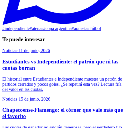
#
independiente
#
atenas
#
copa argentina
#
apuestas fútbol
Te puede interesar
Noticias
·
11 de junio, 2026
Estudiantes vs Independiente: el patrón que ni las
cuotas borran
El historial entre Estudiantes e Independiente muestra un patrón de
partidos cerrados y pocos goles. ¿Se repetirá esta vez? Lectura fría
del valor en las cuotas.
Noticias
·
15 de junio, 2026
Chapecoense-Flamengo: el córner que vale más que
el favorito
Las cuotas de ganador no saldrán generosas, pero el verdadero filo