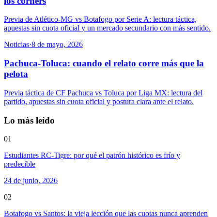
los corners
Previa de Atlético-MG vs Botafogo por Serie A: lectura táctica,
apuestas sin cuota oficial y un mercado secundario con más sentido.
Noticias
·
8 de mayo, 2026
Pachuca-Toluca: cuando el relato corre más que la
pelota
Previa táctica de CF Pachuca vs Toluca por Liga MX: lectura del
partido, apuestas sin cuota oficial y postura clara ante el relato.
Lo más leído
01
Estudiantes RC-Tigre: por qué el patrón histórico es frío y
predecible
24 de junio, 2026
02
Botafogo vs Santos: la vieja lección que las cuotas nunca aprenden