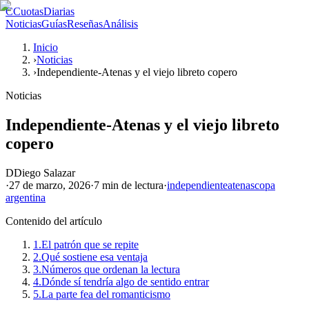
C
CuotasDiarias
Noticias
Guías
Reseñas
Análisis
Inicio
›
Noticias
›
Independiente-Atenas y el viejo libreto copero
Noticias
Independiente-Atenas y el viejo libreto
copero
D
Diego Salazar
·
27 de marzo, 2026
·
7 min
de lectura
·
independiente
atenas
copa
argentina
Contenido del artículo
1.
El patrón que se repite
2.
Qué sostiene esa ventaja
3.
Números que ordenan la lectura
4.
Dónde sí tendría algo de sentido entrar
5.
La parte fea del romanticismo