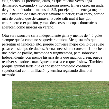
exigir brillo. El problema, claro, es que muchas veces llega
demasiado exprimido y no compensa riesgo. En ese caso, un under
de goles moderado —menos de 3.5, por ejemplo— encaja mejor
con la historia de estos cruces: favorito superior, rival corto, partido
más de control que de carnaval. Puede salir mal si hay gol
tempranero o expulsión, y esas dos cosas en copas domésticas
aparecen como moscas en verano.
Otra vía razonable sería Independiente gana y menos de 4.5 goles,
siempre que la cuota no se quede raquítica. Me gusta más que
perseguir el hándicap alto, porque conversa mejor con lo que suele
pasar en este tipo de duelos. Atenas necesitaría convertir la noche en
una pelea de pasillo, incómoda y fragmentada, para sobrevivir.
Independiente, con menos histeria de la que muchos creen, puede
resolver sin sobreactuar. Apuesto más a eso que al show. También
porque aprendí tarde que el apostador promedio confunde
superioridad con humillación y termina regalando dinero al
mercado.