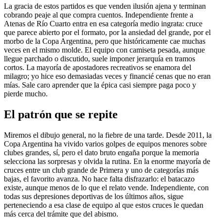
La gracia de estos partidos es que venden ilusión ajena y terminan
cobrando peaje al que compra cuentos. Independiente frente a
Atenas de Río Cuarto entra en esa categoría medio ingrata: cruce
que parece abierto por el formato, por la ansiedad del grande, por el
morbo de la Copa Argentina, pero que históricamente cae muchas
veces en el mismo molde. El equipo con camiseta pesada, aunque
llegue parchado o discutido, suele imponer jerarquía en tramos
cortos. La mayoría de apostadores recreativos se enamora del
milagro; yo hice eso demasiadas veces y financié cenas que no eran
mías. Sale caro aprender que la épica casi siempre paga poco y
pierde mucho.
El patrón que se repite
Miremos el dibujo general, no la fiebre de una tarde. Desde 2011, la
Copa Argentina ha vivido varios golpes de equipos menores sobre
clubes grandes, sí, pero el dato bruto engaña porque la memoria
selecciona las sorpresas y olvida la rutina. En la enorme mayoría de
cruces entre un club grande de Primera y uno de categorías más
bajas, el favorito avanza. No hace falta disfrazarlo: el batacazo
existe, aunque menos de lo que el relato vende. Independiente, con
todas sus depresiones deportivas de los últimos años, sigue
perteneciendo a esa clase de equipo al que estos cruces le quedan
más cerca del trámite que del abismo.