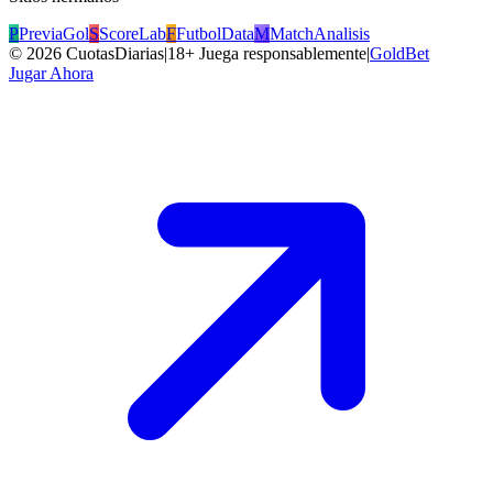
P
PreviaGol
S
ScoreLab
F
FutbolData
M
MatchAnalisis
©
2026
CuotasDiarias
|
18+ Juega responsablemente
|
GoldBet
Jugar Ahora