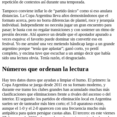
repetición de contextos así durante una temporada.
Tampoco conviene inflar lo de “partido único” como si eso anulara
distancias. La Copa Argentina lleva años demostrándonos que el
formato acerca, pero no borra diferencias de plantel, roce y jerarquía
individual. Independiente no necesita jugar un gran encuentro para
pasar; le basta con no regalar transiciones y con sostener un ritmo de
presión decente. Ahí aparece un detalle que el apostador apurado a
veces esquiva: el favorito puede dominar sin convertir eso en
festival. Yo me arruiné una vez metiendo hándicap largo a un grande
argentino porque “tenía que aplastar”; ganó corto, yo perdí
completo, y encima tuve que escuchar a un amigo decir que había
sido una lectura obvia. Tenía razón, el desgraciado.
Números que ordenan la lectura
Hay tres datos duros que ayudan a limpiar el humo. El primero: la
Copa Argentina se juega desde 2011 en su formato moderno, y
durante ese tramo los clubes grandes han acumulado muchas más
clasificaciones que eliminaciones frente a rivales del ascenso o del
interior. El segundo: los partidos de eliminación local en Argentina
suelen ser de tanteador más bien corto; el 3-0 aparatoso existe,
aunque el 1-0 y el 2-0 aparecen con una frecuencia mucho más
antipática para quien persigue cuotas altas. El tercero: en este viernes