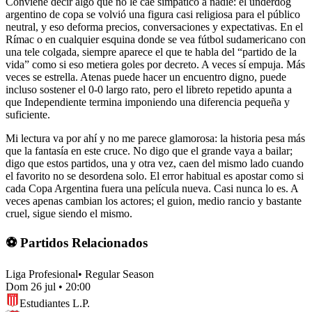
Conviene decir algo que no le cae simpático a nadie: el underdog
argentino de copa se volvió una figura casi religiosa para el público
neutral, y eso deforma precios, conversaciones y expectativas. En el
Rímac o en cualquier esquina donde se vea fútbol sudamericano con
una tele colgada, siempre aparece el que te habla del “partido de la
vida” como si eso metiera goles por decreto. A veces sí empuja. Más
veces se estrella. Atenas puede hacer un encuentro digno, puede
incluso sostener el 0-0 largo rato, pero el libreto repetido apunta a
que Independiente termina imponiendo una diferencia pequeña y
suficiente.
Mi lectura va por ahí y no me parece glamorosa: la historia pesa más
que la fantasía en este cruce. No digo que el grande vaya a bailar;
digo que estos partidos, una y otra vez, caen del mismo lado cuando
el favorito no se desordena solo. El error habitual es apostar como si
cada Copa Argentina fuera una película nueva. Casi nunca lo es. A
veces apenas cambian los actores; el guion, medio rancio y bastante
cruel, sigue siendo el mismo.
⚽ Partidos Relacionados
Liga Profesional
•
Regular Season
Dom 26 jul
•
20:00
Estudiantes L.P.