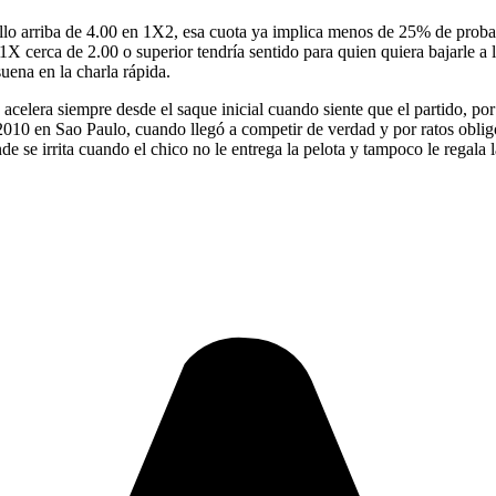
llo arriba de 4.00 en 1X2, esa cuota ya implica menos de 25% de probabil
1X cerca de 2.00 o superior tendría sentido para quien quiera bajarle a 
uena en la charla rápida.
o acelera siempre desde el saque inicial cuando siente que el partido, p
n 2010 en Sao Paulo, cuando llegó a competir de verdad y por ratos obli
de se irrita cuando el chico no le entrega la pelota y tampoco le regala