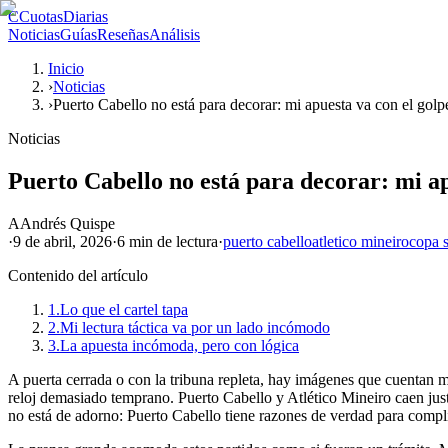
C
CuotasDiarias
Noticias
Guías
Reseñas
Análisis
Inicio
›
Noticias
›
Puerto Cabello no está para decorar: mi apuesta va con el golp
Noticias
Puerto Cabello no está para decorar: mi ap
A
Andrés Quispe
·
9 de abril, 2026
·
6 min
de lectura
·
puerto cabello
atletico mineiro
copa 
Contenido del artículo
1.
Lo que el cartel tapa
2.
Mi lectura táctica va por un lado incómodo
3.
La apuesta incómoda, pero con lógica
A puerta cerrada o con la tribuna repleta, hay imágenes que cuentan má
reloj demasiado temprano. Puerto Cabello y Atlético Mineiro caen just
no está de adorno: Puerto Cabello tiene razones de verdad para complic