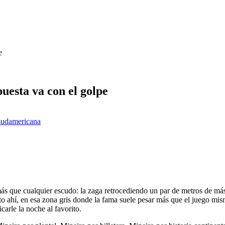
e
uesta va con el golpe
sudamericana
s que cualquier escudo: la zaga retrocediendo un par de metros de más, 
o ahí, en esa zona gris donde la fama suele pesar más que el juego mism
arle la noche al favorito.