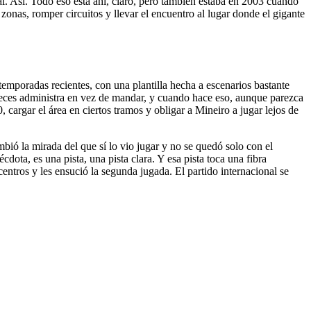
al. Así. Todo eso está ahí, claro, pero también estaba en 2003 cuando
 zonas, romper circuitos y llevar el encuentro al lugar donde el gigante
emporadas recientes, con una plantilla hecha a escenarios bastante
 veces administra en vez de mandar, y cuando hace eso, aunque parezca
 cargar el área en ciertos tramos y obligar a Mineiro a jugar lejos de
bió la mirada del que sí lo vio jugar y no se quedó solo con el
dota, es una pista, una pista clara. Y esa pista toca una fibra
ntros y les ensució la segunda jugada. El partido internacional se