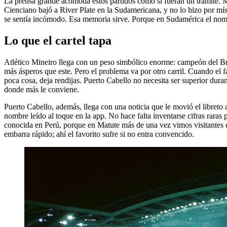
La prensa grande acomoda estos partidos como si fueran un trámite. Min
Cienciano bajó a River Plate en la Sudamericana, y no lo hizo por místi
se sentía incómodo. Esa memoria sirve. Porque en Sudamérica el nomb
Lo que el cartel tapa
Atlético Mineiro llega con un peso simbólico enorme: campeón del Bras
más ásperos que este. Pero el problema va por otro carril. Cuando el 
poca cosa, deja rendijas. Puerto Cabello no necesita ser superior duran
donde más le conviene.
Puerto Cabello, además, llega con una noticia que le movió el libreto 
nombre leído al toque en la app. No hace falta inventarse cifras raras 
conocida en Perú, porque en Matute más de una vez vimos visitantes qu
embarra rápido; ahí el favorito sufre si no entra convencido.