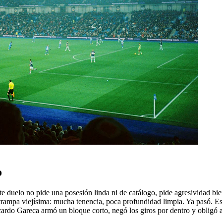
o
te duelo no pide una posesión linda ni de catálogo, pide agresividad bien
a trampa viejísima: mucha tenencia, poca profundidad limpia. Ya pasó. E
ardo Gareca armó un bloque corto, negó los giros por dentro y obligó a 