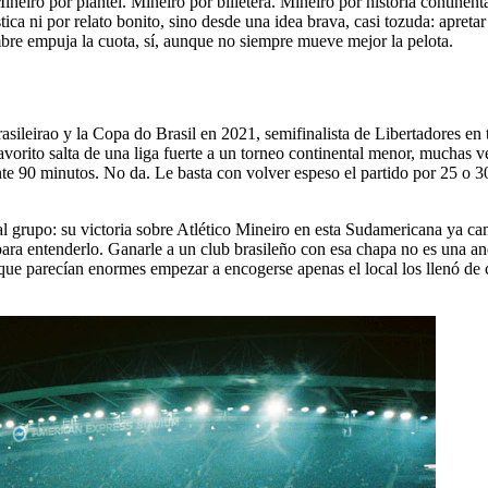
eiro por plantel. Mineiro por billetera. Mineiro por historia continent
ca ni por relato bonito, sino desde una idea brava, casi tozuda: apretar
re empuja la cuota, sí, aunque no siempre mueve mejor la pelota.
ileirao y la Copa do Brasil en 2021, semifinalista de Libertadores en t
favorito salta de una liga fuerte a un torneo continental menor, muchas
te 90 minutos. No da. Le basta con volver espeso el partido por 25 o 30,
al grupo: su victoria sobre Atlético Mineiro en esta Sudamericana ya cam
para entenderlo. Ganarle a un club brasileño con esa chapa no es una anéc
e parecían enormes empezar a encogerse apenas el local los llenó de ce